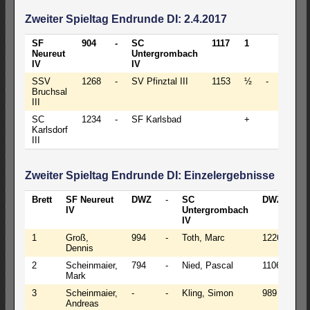
Zweiter Spieltag Endrunde DI: 2.4.2017
SF
904
-
SC
1117
1
3
Neureut
Untergrombach
IV
IV
SSV
1268
-
SV Pfinztal III
1153
½
-
3½
Bruchsal
III
SC
1234
-
SF Karlsbad
+
-
Karlsdorf
III
Zweiter Spieltag Endrunde DI: Einzelergebnisse
Brett
SF Neureut
DWZ
-
SC
DWZ
Er
IV
Untergrombach
IV
1
Groß,
994
-
Toth, Marc
1226
0 -
Dennis
2
Scheinmaier,
794
-
Nied, Pascal
1106
½
Mark
3
Scheinmaier,
-
-
Kling, Simon
989
0 -
Andreas