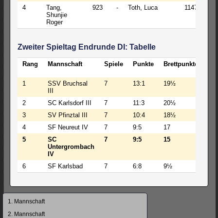
4
Tang,
923
-
Toth, Luca
1147
½
Shunjie
Roger
Zweiter Spieltag Endrunde DI: Tabelle
Rang
Mannschaft
Spiele
Punkte
Brettpunkte
BW
1
SSV Bruchsal
7
13:1
19½
16
III
2
SC Karlsdorf III
7
11:3
20½
16
3
SV Pfinztal III
7
10:4
18½
8
4
SF Neureut IV
7
9:5
17
6
5
SC
7
9:5
15
13
Untergrombach
IV
6
SF Karlsbad
7
6:8
9½
1
Navigation
1. Mannschaft
überspringen
2. Mannschaft