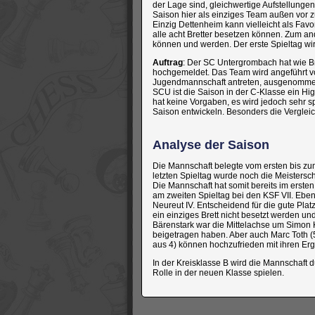
der Lage sind, gleichwertige Aufstellunge
Saison hier als einziges Team außen vor 
Einzig Dettenheim kann vielleicht als Favor
alle acht Bretter besetzen können. Zum and
können und werden. Der erste Spieltag wir
Auftrag
: Der SC Untergrombach hat wie Br
hochgemeldet. Das Team wird angeführt vo
Jugendmannschaft antreten, ausgenommen s
SCU ist die Saison in der C-Klasse ein Hi
hat keine Vorgaben, es wird jedoch sehr s
Saison entwickeln. Besonders die Verglei
Analyse der Saison
Die Mannschaft belegte vom ersten bis zum
letzten Spieltag wurde noch die Meisterscha
Die Mannschaft hat somit bereits im erste
am zweiten Spieltag bei den KSF VII. Eben
Neureut IV. Entscheidend für die gute Pla
ein einziges Brett nicht besetzt werden un
Bärenstark war die Mittelachse um Simon K
beigetragen haben. Aber auch Marc Toth (5
aus 4) können hochzufrieden mit ihren Er
In der Kreisklasse B wird die Mannschaft 
Rolle in der neuen Klasse spielen.