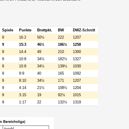
Spiele
Punkte
Brettpkt.
BW
DWZ-Schnitt
9
16:2
50½
222
1207
9
15:3
46½
186½
1258
9
14:4
49
210
1300
9
10:8
34½
182½
1327
9
10:8
34½
139½
1030
9
9:9
40
165
1092
9
8:10
34½
171
1207
9
4:14
21½
108½
1204
9
3:15
19
92½
1015
9
1:17
22
132½
1319