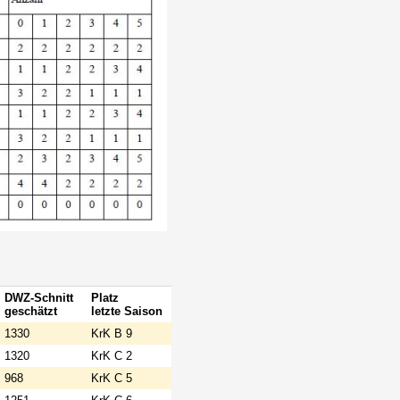
DWZ-Schnitt
Platz
geschätzt
letzte Saison
1330
KrK B 9
1320
KrK C 2
968
KrK C 5