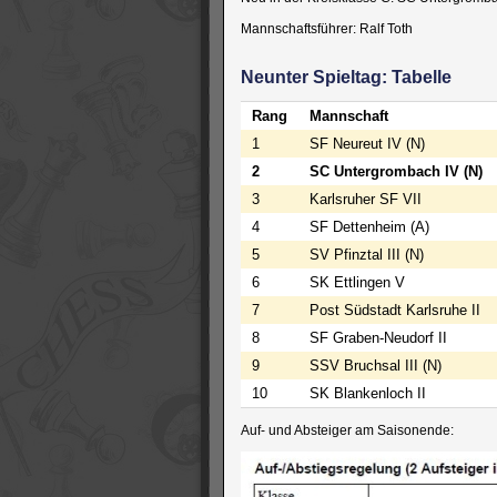
Mannschaftsführer: Ralf Toth
Neunter Spieltag: Tabelle
Rang
Mannschaft
1
SF Neureut IV (N)
2
SC Untergrombach IV (N)
3
Karlsruher SF VII
4
SF Dettenheim (A)
5
SV Pfinztal III (N)
6
SK Ettlingen V
7
Post Südstadt Karlsruhe II
8
SF Graben-Neudorf II
9
SSV Bruchsal III (N)
10
SK Blankenloch II
Auf- und Absteiger am Saisonende: