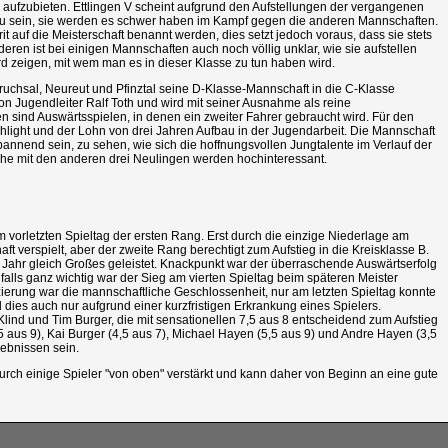
n aufzubieten. Ettlingen V scheint aufgrund den Aufstellungen der vergangenen
zu sein, sie werden es schwer haben im Kampf gegen die anderen Mannschaften.
it auf die Meisterschaft benannt werden, dies setzt jedoch voraus, dass sie stets
eren ist bei einigen Mannschaften auch noch völlig unklar, wie sie aufstellen
d zeigen, mit wem man es in dieser Klasse zu tun haben wird.
uchsal, Neureut und Pfinztal seine D-Klasse-Mannschaft in die C-Klasse
n Jugendleiter Ralf Toth und wird mit seiner Ausnahme als reine
ind Auswärtsspielen, in denen ein zweiter Fahrer gebraucht wird. Für den
ghlight und der Lohn von drei Jahren Aufbau in der Jugendarbeit. Die Mannschaft
pannend sein, zu sehen, wie sich die hoffnungsvollen Jungtalente im Verlauf der
che mit den anderen drei Neulingen werden hochinteressant.
 vorletzten Spieltag der ersten Rang. Erst durch die einzige Niederlage am
ft verspielt, aber der zweite Rang berechtigt zum Aufstieg in die Kreisklasse B.
n Jahr gleich Großes geleistet. Knackpunkt war der überraschende Auswärtserfolg
falls ganz wichtig war der Sieg am vierten Spieltag beim späteren Meister
tzierung war die mannschaftliche Geschlossenheit, nur am letzten Spieltag konnte
d dies auch nur aufgrund einer kurzfristigen Erkrankung eines Spielers.
lind und Tim Burger, die mit sensationellen 7,5 aus 8 entscheidend zum Aufstieg
 aus 9), Kai Burger (4,5 aus 7), Michael Hayen (5,5 aus 9) und Andre Hayen (3,5
gebnissen sein.
durch einige Spieler "von oben" verstärkt und kann daher von Beginn an eine gute