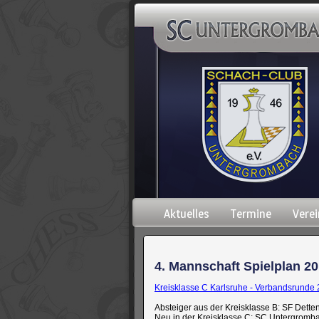
Navigation
Aktuelles
Termine
Verei
überspringen
4. Mannschaft Spielplan 20
Kreisklasse C Karlsruhe - Verbandsrunde
Absteiger aus der Kreisklasse B: SF Dett
Neu in der Kreisklasse C: SC Untergrombach 