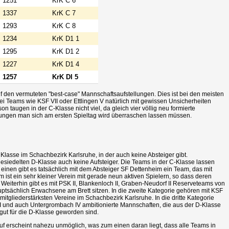
1251
KrK C 6
1337
KrK C 7
1293
KrK C 8
1234
KrK D1 1
1295
KrK D1 2
1227
KrK D1 4
1257
KrK DI 5
 den vermuteten "best-case" Mannschaftsaufstellungen. Dies ist bei den meisten
ei Teams wie KSF VII oder Ettlingen V natürlich mit gewissen Unsicherheiten
on taugen in der C-Klasse nicht viel, da gleich vier völlig neu formierte
lungen man sich am ersten Spieltag wird überraschen lassen müssen.
e Klasse im Schachbezirk Karlsruhe, in der auch keine Absteiger gibt.
gesiedelten D-Klasse auch keine Aufsteiger. Die Teams in der C-Klasse lassen
m einen gibt es tatsächlich mit dem Absteiger SF Dettenheim ein Team, das mit
m ist ein sehr kleiner Verein mit gerade neun aktiven Spielern, so dass deren
 Weiterhin gibt es mit PSK II, Blankenloch II, Graben-Neudorf II Reserveteams von
uptsächlich Erwachsene am Brett sitzen. In die zweite Kategorie gehören mit KSF
itgliederstärksten Vereine im Schachbezirk Karlsruhe. In die dritte Kategorie
al III und auch Untergrombach IV ambitionierte Mannschaften, die aus der D-Klasse
ut für die D-Klasse geworden sind.
uf erscheint nahezu unmöglich, was zum einen daran liegt, dass alle Teams in