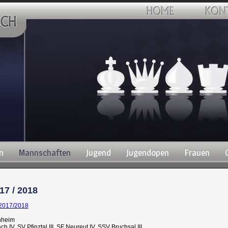
n
Mannschaften
Jugend
Jugendopen
Frauen
17 / 2018
 2017/2018
enheim
IV, SV Pfinztal III, SF Neureut IV, SSV Bruchsal III