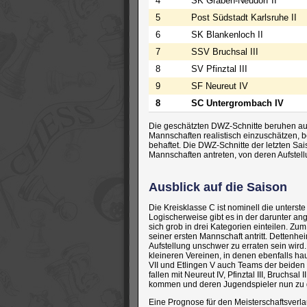
4
SK Graben-Neudorf II
5
Post Südstadt Karlsruhe II
6
SK Blankenloch II
7
SSV Bruchsal III
8
SV Pfinztal III
9
SF Neureut IV
8
SC Untergrombach IV
Die geschätzten DWZ-Schnitte beruhen auf
Mannschaften realistisch einzuschätzen, b
behaftet. Die DWZ-Schnitte der letzten Sais
Mannschaften antreten, von deren Aufstel
Ausblick auf die Saison
Die Kreisklasse C ist nominell die unterst
Logischerweise gibt es in der darunter an
sich grob in drei Kategorien einteilen. Zu
seiner ersten Mannschaft antritt. Dettenhei
Aufstellung unschwer zu erraten sein wird.
kleineren Vereinen, in denen ebenfalls ha
VII und Etlingen V auch Teams der beiden m
fallen mit Neureut IV, Pfinztal III, Bruchs
kommen und deren Jugendspieler nun zu g
Eine Prognose für den Meisterschaftsverla