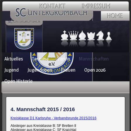
Navigation
Aktuelles
Termine
Verein
Mannschaften
überspringen
Jugend
Jugendopen
Frauen
Open 2026
Open Historie
4. Mannschaft 2015 / 2016
Kreisklasse D1 Karlsruhe - Verbandsrunde 2015/2016
Absteiger aus Kreisklasse B: SF Bretten II
Absteiger aus Kreisklasse C: SF Kraichtal