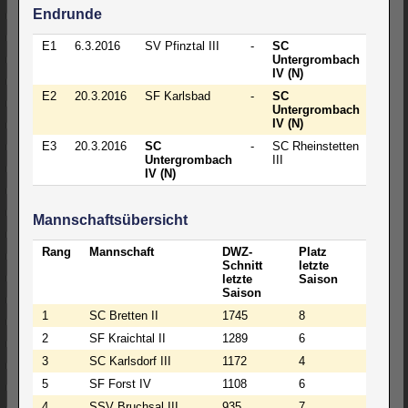
Endrunde
E1
6.3.2016
SV Pfinztal III
-
SC
2½
Untergrombach
-
IV (N)
1½
E2
20.3.2016
SF Karlsbad
-
SC
+ -
Untergrombach
IV (N)
E3
20.3.2016
SC
-
SC Rheinstetten
+ -
Untergrombach
III
IV (N)
Mannschaftsübersicht
Rang
Mannschaft
DWZ-
Platz
Schnitt
letzte
letzte
Saison
Saison
1
SC Bretten II
1745
8
2
SF Kraichtal II
1289
6
3
SC Karlsdorf III
1172
4
5
SF Forst IV
1108
6
4
SSV Bruchsal III
935
7