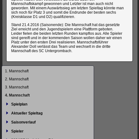
Mannschaftskampf gewonnen und Letzter ist man auch nicht
geworden. Mit einem Auswärtssieg am letzten Spieltag könnte man
sich noch für Platz 3 und somit die Endrunde der besten sechs
(Kreisklasse D1 und D2) qualifizieren.
Stand 21.4.2016 (Saisonende): Die Mannschaft hat das gesetzte
Ziel erreicht und den Jugendspielern eine Plattform geboten.
Leider fielen die beiden letzten Runden kampflos aus. Alle Spieler
sind gereift und in der kommenden Saison wollen daher wir einen
Platz unter den ersten Drei realisieren. Mannschaftsführer
Alexander Doll verlässt das Team und wechselt in die dritte
Mannschaft des SC Untergrombach.
Navigation
1. Mannschaft
überspringen
2. Mannschaft
3. Mannschaft
4. Mannschaft
Spielplan
Aktueller Spieltag
Saisonverlauf
Spieler