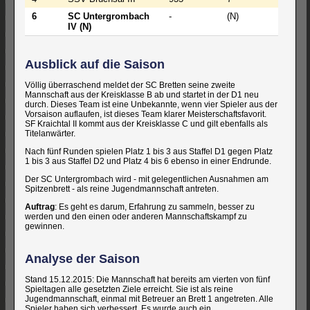
6
SC Untergrombach
-
(N)
IV (N)
Ausblick auf die Saison
Völlig überraschend meldet der SC Bretten seine zweite
Mannschaft aus der Kreisklasse B ab und startet in der D1 neu
durch. Dieses Team ist eine Unbekannte, wenn vier Spieler aus der
Vorsaison auflaufen, ist dieses Team klarer Meisterschaftsfavorit.
SF Kraichtal II kommt aus der Kreisklasse C und gilt ebenfalls als
Titelanwärter.
Nach fünf Runden spielen Platz 1 bis 3 aus Staffel D1 gegen Platz
1 bis 3 aus Staffel D2 und Platz 4 bis 6 ebenso in einer Endrunde.
Der SC Untergrombach wird - mit gelegentlichen Ausnahmen am
Spitzenbrett - als reine Jugendmannschaft antreten.
Auftrag
: Es geht es darum, Erfahrung zu sammeln, besser zu
werden und den einen oder anderen Mannschaftskampf zu
gewinnen.
Analyse der Saison
Stand 15.12.2015: Die Mannschaft hat bereits am vierten von fünf
Spieltagen alle gesetzten Ziele erreicht. Sie ist als reine
Jugendmannschaft, einmal mit Betreuer an Brett 1 angetreten. Alle
Spieler haben sich verbessert. Es wurde auch ein