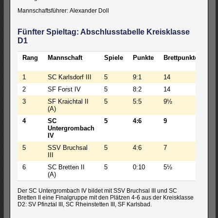
Mannschaftsführer: Alexander Doll
Fünfter Spieltag: Abschlusstabelle Kreisklasse
D1
Rang
Mannschaft
Spiele
Punkte
Brettpunkte
BW
1
SC Karlsdorf III
5
9:1
14
33
2
SF Forst IV
5
8:2
14
34
3
SF Kraichtal II
5
5:5
9½
24
(A)
4
SC
5
4:6
9
22
Untergrombach
IV
5
SSV Bruchsal
5
4:6
7
21
III
6
SC Bretten II
5
0:10
5½
14
(A)
Der SC Untergrombach IV bildet mit SSV Bruchsal III und SC
Bretten II eine Finalgruppe mit den Plätzen 4-6 aus der Kreisklasse
D2: SV Pfinztal III, SC Rheinstetten III, SF Karlsbad.