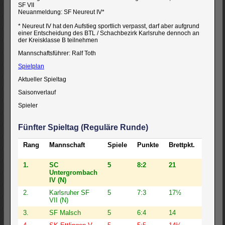
SF VII
Neuanmeldung: SF Neureut IV*
* Neureut IV hat den Aufstieg sportlich verpasst, darf aber aufgrund
einer Entscheidung des BTL / Schachbezirk Karlsruhe dennoch an
der Kreisklasse B teilnehmen
Mannschaftsführer: Ralf Toth
Spielplan
Aktueller Spieltag
Saisonverlauf
Spieler
Fünfter Spieltag (Reguläre Runde)
Rang
Mannschaft
Spiele
Punkte
Brettpkt.
BW
1.
SC
5
8:2
21
70½
Untergrombach
IV (N)
2.
Karlsruher SF
5
7:3
17½
63½
VII (N)
3.
SF Malsch
5
6:4
14
59½