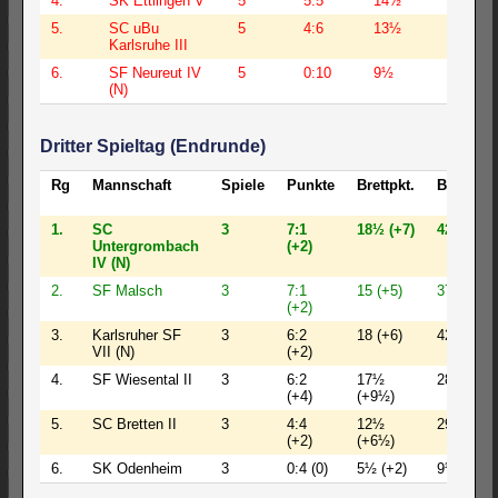
4.
SK Ettlingen V
5
5:5
14½
50½
5.
SC uBu
5
4:6
13½
41
Karlsruhe III
6.
SF Neureut IV
5
0:10
9½
30½
(N)
Dritter Spieltag (Endrunde)
Rg
Mannschaft
Spiele
Punkte
Brettpkt.
BW
D
S
1.
SC
3
7:1
18½ (+7)
42½
1
Untergrombach
(+2)
IV (N)
2.
SF Malsch
3
7:1
15 (+5)
37
1
(+2)
3.
Karlsruher SF
3
6:2
18 (+6)
42½
1
VII (N)
(+2)
4.
SF Wiesental II
3
6:2
17½
28
1
(+4)
(+9½)
5.
SC Bretten II
3
4:4
12½
29½
1
(+2)
(+6½)
6.
SK Odenheim
3
0:4 (0)
5½ (+2)
9½
1