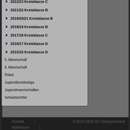
2022/23 Kreisklasse C
2021/22 Kreisklasse B
2019/20/21 Kreisklasse B
2018/19 Kreisklasse B
2017/18 Kreisklasse C
2016/17 Kreisklasse D
2015/16 Kreisklasse D
5. Mannschaft
6. Mannschaft
Pokal
Jugendbundesliga
Jugendmannschaften
Schiedsrichter
Navigation
Kontakt
© 2013-2026 SC Untergrombach
überspringen
Impressum