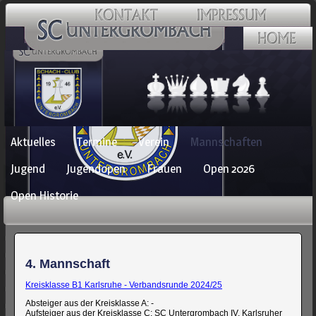
Navigation
Aktuelles
Termine
Verein
Mannschaften
überspringen
Jugend
Jugendopen
Frauen
Open 2026
Open Historie
4. Mannschaft
Kreisklasse B1 Karlsruhe - Verbandsrunde 2024/25
Absteiger aus der Kreisklasse A: -
Aufsteiger aus der Kreisklasse C: SC Untergrombach IV, Karlsruher