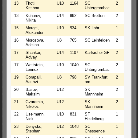
13
Thotli,
U10
1164
SC
2
0
1
Krishna
Untergrombac
13
Kuharov,
U14
992
SC Bretten
2
0
1
Nikita
15
Morgel,
U10
934
SK Lahr
1
2
0
Alexander
16
Morozova,
U8
765
SC Leinfelden
2
0
1
Adelina
17
Shankar,
U14
1107
Karlsruher SF
2
0
1
Advay
17
Wettstein,
U10
1040
SC
2
0
1
Lennox
Untergrombac
19
Gorapalli,
U8
798
SV Frankfurt
2
0
1
Aashvi
am
20
Basov,
U12
SK
2
0
1
Maksim
Mannheim
21
Gvaramia,
U12
SK
2
0
1
Nikoloz
Mannheim
22
Uselmann,
U10
831
SF
1
1
1
Nick
Heidelberg
23
Denysko,
U12
1048
SC
1
1
1
Stephan
Chessence