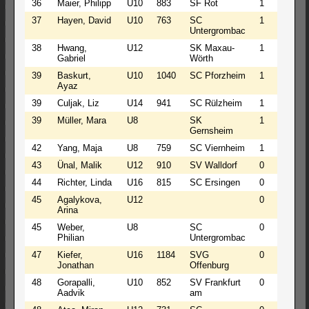
36
Maier, Philipp
U10
883
SF Rot
1
0
2
37
Hayen, David
U10
763
SC
1
0
2
Untergrombac
38
Hwang,
U12
SK Maxau-
1
0
2
Gabriel
Wörth
39
Baskurt,
U10
1040
SC Pforzheim
1
0
2
Ayaz
39
Culjak, Liz
U14
941
SC Rülzheim
1
0
2
39
Müller, Mara
U8
SK
1
0
2
Gernsheim
42
Yang, Maja
U8
759
SC Viernheim
1
0
2
43
Ünal, Malik
U12
910
SV Walldorf
0
1
2
44
Richter, Linda
U16
815
SC Ersingen
0
1
2
45
Agalykova,
U12
0
1
2
Arina
45
Weber,
U8
SC
0
1
2
Philian
Untergrombac
47
Kiefer,
U16
1184
SVG
0
0
3
Jonathan
Offenburg
48
Gorapalli,
U10
852
SV Frankfurt
0
0
3
Aadvik
am