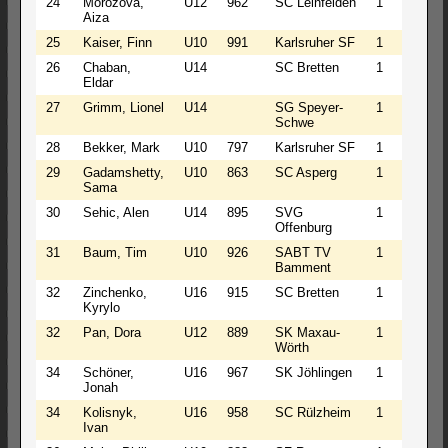
24
Morozova,
U12
962
SC Leinfelden
1
1
1
Aiza
25
Kaiser, Finn
U10
991
Karlsruher SF
1
1
1
26
Chaban,
U14
SC Bretten
1
1
1
Eldar
27
Grimm, Lionel
U14
SG Speyer-
1
1
1
Schwe
28
Bekker, Mark
U10
797
Karlsruher SF
1
1
1
29
Gadamshetty,
U10
863
SC Asperg
1
1
1
Sama
30
Sehic, Alen
U14
895
SVG
1
0
2
Offenburg
31
Baum, Tim
U10
926
SABT TV
1
0
2
Bamment
32
Zinchenko,
U16
915
SC Bretten
1
0
2
Kyrylo
32
Pan, Dora
U12
889
SK Maxau-
1
0
2
Wörth
34
Schöner,
U16
967
SK Jöhlingen
1
0
2
Jonah
34
Kolisnyk,
U16
958
SC Rülzheim
1
0
2
Ivan