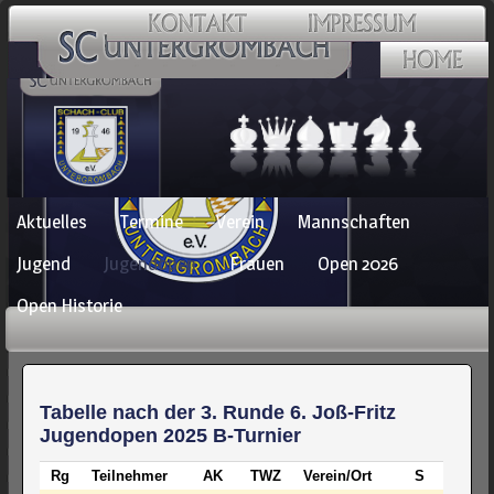
Navigation
Aktuelles
Termine
Verein
Mannschaften
überspringen
Jugend
Jugendopen
Frauen
Open 2026
Open Historie
Tabelle nach der 3. Runde 6. Joß-Fritz
Jugendopen 2025 B-Turnier
Rg
Teilnehmer
AK
TWZ
Verein/Ort
S
R
V