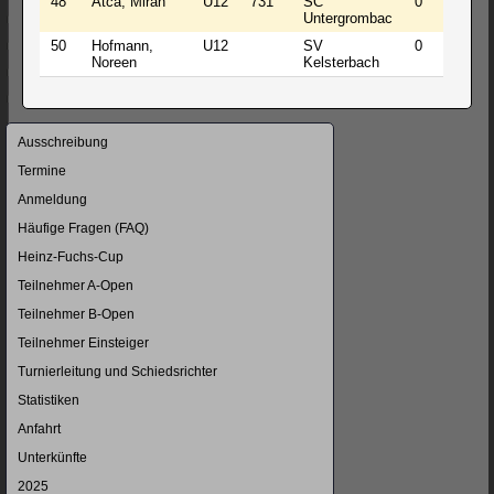
48
Atca, Miran
U12
731
SC
0
0
3
Untergrombac
50
Hofmann,
U12
SV
0
0
3
Noreen
Kelsterbach
Navigation
Ausschreibung
überspringen
Termine
Anmeldung
Häufige Fragen (FAQ)
Heinz-Fuchs-Cup
Teilnehmer A-Open
Teilnehmer B-Open
Teilnehmer Einsteiger
Turnierleitung und Schiedsrichter
Statistiken
Anfahrt
Unterkünfte
2025