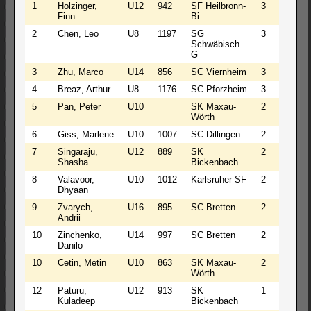
1
Holzinger,
U12
942
SF Heilbronn-
3
0
0
Finn
Bi
2
Chen, Leo
U8
1197
SG
3
0
0
Schwäbisch
G
3
Zhu, Marco
U14
856
SC Viernheim
3
0
0
4
Breaz, Arthur
U8
1176
SC Pforzheim
3
0
0
5
Pan, Peter
U10
SK Maxau-
2
1
0
Wörth
6
Giss, Marlene
U10
1007
SC Dillingen
2
1
0
7
Singaraju,
U12
889
SK
2
1
0
Shasha
Bickenbach
8
Valavoor,
U10
1012
Karlsruher SF
2
1
0
Dhyaan
9
Zvarych,
U16
895
SC Bretten
2
0
1
Andrii
10
Zinchenko,
U14
997
SC Bretten
2
0
1
Danilo
10
Cetin, Metin
U10
863
SK Maxau-
2
0
1
Wörth
12
Paturu,
U12
913
SK
1
2
0
Kuladeep
Bickenbach