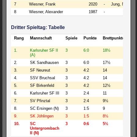
7
Wiesner, Frank
2020
-
Jung, Niklas
8
Wiesner, Alexander
1987
-
Dritter Spieltag: Tabelle
Rang
Mannschaft
Spiele
Punkte
Brettpunkte
BW
1.
Karlsruher SF II
3
6:0
18½
79
(A)
2.
SK Sandhausen
3
6:0
17½
80
3.
SF Neureut
3
4:2
14
65
4.
SSV Bruchsal
3
4:2
14
58
5.
SF Birkenfeld
3
4:2
12½
55
6.
Karlsruher SF III
3
2:4
11
52
7.
SV Pfinztal
3
2:4
9½
43
8.
SC Ersingen (N)
3
1:5
9
43
9.
SK Jöhlingen
3
1:5
8½
32
10.
SC
3
0:6
5½
28
Untergrombach
II (N)