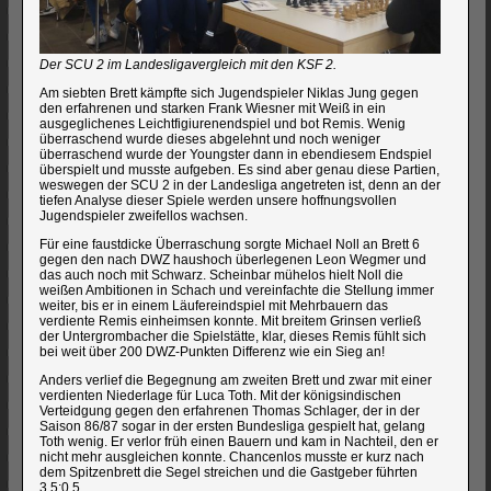
Der SCU 2 im Landesligavergleich mit den KSF 2.
Am siebten Brett kämpfte sich Jugendspieler Niklas Jung gegen
den erfahrenen und starken Frank Wiesner mit Weiß in ein
ausgeglichenes Leichtfigiurenendspiel und bot Remis. Wenig
überraschend wurde dieses abgelehnt und noch weniger
überraschend wurde der Youngster dann in ebendiesem Endspiel
überspielt und musste aufgeben. Es sind aber genau diese Partien,
weswegen der SCU 2 in der Landesliga angetreten ist, denn an der
tiefen Analyse dieser Spiele werden unsere hoffnungsvollen
Jugendspieler zweifellos wachsen.
Für eine faustdicke Überraschung sorgte Michael Noll an Brett 6
gegen den nach DWZ haushoch überlegenen Leon Wegmer und
das auch noch mit Schwarz. Scheinbar mühelos hielt Noll die
weißen Ambitionen in Schach und vereinfachte die Stellung immer
weiter, bis er in einem Läufereindspiel mit Mehrbauern das
verdiente Remis einheimsen konnte. Mit breitem Grinsen verließ
der Untergrombacher die Spielstätte, klar, dieses Remis fühlt sich
bei weit über 200 DWZ-Punkten Differenz wie ein Sieg an!
Anders verlief die Begegnung am zweiten Brett und zwar mit einer
verdienten Niederlage für Luca Toth. Mit der königsindischen
Verteidgung gegen den erfahrenen Thomas Schlager, der in der
Saison 86/87 sogar in der ersten Bundesliga gespielt hat, gelang
Toth wenig. Er verlor früh einen Bauern und kam in Nachteil, den er
nicht mehr ausgleichen konnte. Chancenlos musste er kurz nach
dem Spitzenbrett die Segel streichen und die Gastgeber führten
3,5:0,5.