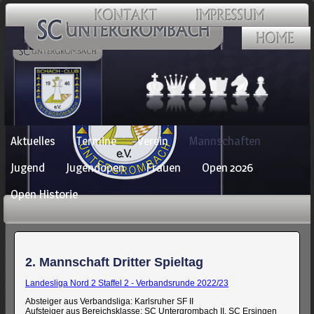
Navigation
Aktuelles
Termine
Verein
Mannschaften
überspringen
Jugend
Jugendopen
Frauen
Open 2026
Open Historie
2. Mannschaft Dritter Spieltag
Landesliga Nord 2 Staffel 2 - Verbandsrunde 2022/23
Absteiger aus Verbandsliga: Karlsruher SF II
Aufsteiger aus Bereichsklasse: SC Untergrombach II, SC Ersingen