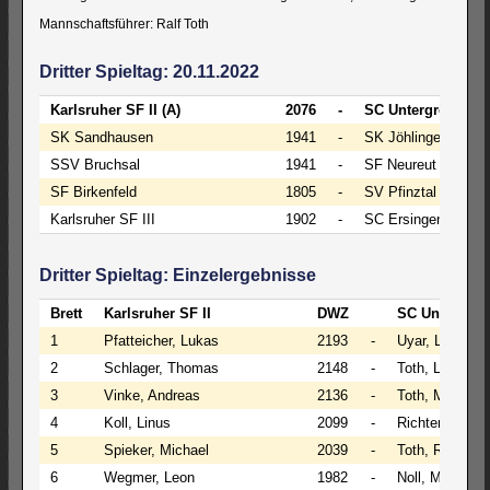
Mannschaftsführer: Ralf Toth
Dritter Spieltag: 20.11.2022
Karlsruher SF II (A)
2076
-
SC Untergrombach 
SK Sandhausen
1941
-
SK Jöhlingen
SSV Bruchsal
1941
-
SF Neureut
SF Birkenfeld
1805
-
SV Pfinztal
Karlsruher SF III
1902
-
SC Ersingen (N)
Dritter Spieltag: Einzelergebnisse
Brett
Karlsruher SF II
DWZ
SC Untergrom
1
Pfatteicher, Lukas
2193
-
Uyar, Levin
2
Schlager, Thomas
2148
-
Toth, Luca
3
Vinke, Andreas
2136
-
Toth, Marc
4
Koll, Linus
2099
-
Richter, Simon
5
Spieker, Michael
2039
-
Toth, Ralf
6
Wegmer, Leon
1982
-
Noll, Michael