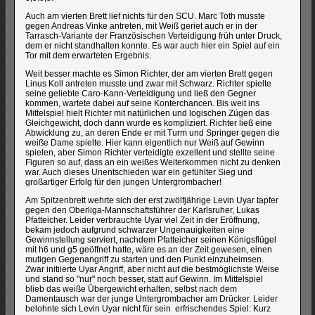
Auch am vierten Brett lief nichts für den SCU. Marc Toth musste
gegen Andreas Vinke antreten, mit Weiß geriet auch er in der
Tarrasch-Variante der Französischen Verteidigung früh unter Druck,
dem er nicht standhalten konnte. Es war auch hier ein Spiel auf ein
Tor mit dem erwarteten Ergebnis.
Weit besser machte es Simon Richter, der am vierten Brett gegen
Linus Koll antreten musste und zwar mit Schwarz. Richter spielte
seine geliebte Caro-Kann-Verteidigung und ließ den Gegner
kommen, wartete dabei auf seine Konterchancen. Bis weit ins
Mittelspiel hielt Richter mit natürlichen und logischen Zügen das
Gleichgewicht, doch dann wurde es kompliziert. Richter ließ eine
Abwicklung zu, an deren Ende er mit Turm und Springer gegen die
weiße Dame spielte. Hier kann eigentlich nur Weiß auf Gewinn
spielen, aber Simon Richter verteidigte exzellent und stellte seine
Figuren so auf, dass an ein weißes Weiterkommen nicht zu denken
war. Auch dieses Unentschieden war ein gefühlter Sieg und
großartiger Erfolg für den jungen Untergrombacher!
Am Spitzenbrett wehrte sich der erst zwölfjährige Levin Uyar tapfer
gegen den Oberliga-Mannschaftsführer der Karlsruher, Lukas
Pfatteicher. Leider verbrauchte Uyar viel Zeit in der Eröffnung,
bekam jedoch aufgrund schwarzer Ungenauigkeiten eine
Gewinnstellung serviert, nachdem Pfatteicher seinen Königsflügel
mit h6 und g5 geöffnet hatte, wäre es an der Zeit gewesen, einen
mutigen Gegenangriff zu starten und den Punkt einzuheimsen.
Zwar initiierte Uyar Angriff, aber nicht auf die bestmöglichste Weise
und stand so "nur" noch besser, statt auf Gewinn. Im Mittelspiel
blieb das weiße Übergewicht erhalten, selbst nach dem
Damentausch war der junge Untergrombacher am Drücker. Leider
belohnte sich Levin Uyar nicht für sein erfrischendes Spiel: Kurz