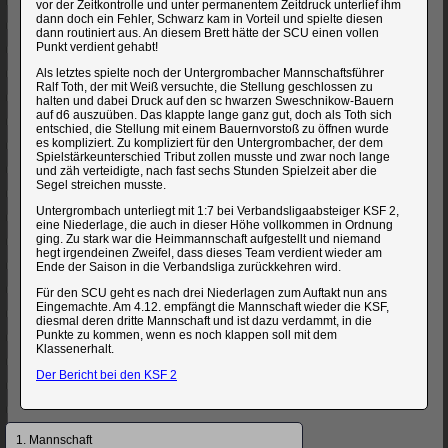
vor der Zeitkontrolle und unter permanentem Zeitdruck unterlief ihm
dann doch ein Fehler, Schwarz kam in Vorteil und spielte diesen
dann routiniert aus. An diesem Brett hätte der SCU einen vollen
Punkt verdient gehabt!
Als letztes spielte noch der Untergrombacher Mannschaftsführer
Ralf Toth, der mit Weiß versuchte, die Stellung geschlossen zu
halten und dabei Druck auf den sc hwarzen Sweschnikow-Bauern
auf d6 auszuüben. Das klappte lange ganz gut, doch als Toth sich
entschied, die Stellung mit einem Bauernvorstoß zu öffnen wurde
es kompliziert. Zu kompliziert für den Untergrombacher, der dem
Spielstärkeunterschied Tribut zollen musste und zwar noch lange
und zäh verteidigte, nach fast sechs Stunden Spielzeit aber die
Segel streichen musste.
Untergrombach unterliegt mit 1:7 bei Verbandsligaabsteiger KSF 2,
eine Niederlage, die auch in dieser Höhe vollkommen in Ordnung
ging. Zu stark war die Heimmannschaft aufgestellt und niemand
hegt irgendeinen Zweifel, dass dieses Team verdient wieder am
Ende der Saison in die Verbandsliga zurückkehren wird.
Für den SCU geht es nach drei Niederlagen zum Auftakt nun ans
Eingemachte. Am 4.12. empfängt die Mannschaft wieder die KSF,
diesmal deren dritte Mannschaft und ist dazu verdammt, in die
Punkte zu kommen, wenn es noch klappen soll mit dem
Klassenerhalt.
Der Bericht bei den KSF 2
Navigation
1. Mannschaft