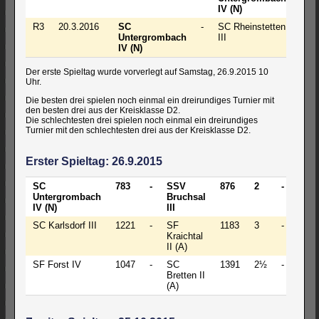
IV (N)
R3
20.3.2016
SC
-
SC Rheinstetten
+ -
Untergrombach
III
IV (N)
Der erste Spieltag wurde vorverlegt auf Samstag, 26.9.2015 10
Uhr.
Die besten drei spielen noch einmal ein dreirundiges Turnier mit
den besten drei aus der Kreisklasse D2.
Die schlechtesten drei spielen noch einmal ein dreirundiges
Turnier mit den schlechtesten drei aus der Kreisklasse D2.
Erster Spieltag: 26.9.2015
SC
783
-
SSV
876
2
-
2
Untergrombach
Bruchsal
IV (N)
III
SC Karlsdorf III
1221
-
SF
1183
3
-
1
Kraichtal
II (A)
SF Forst IV
1047
-
SC
1391
2½
-
1½
Bretten II
(A)