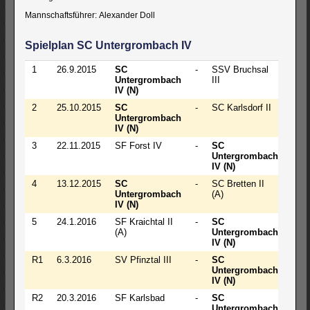
Mannschaftsführer: Alexander Doll
Spielplan SC Untergrombach IV
1
26.9.2015
SC
-
SSV Bruchsal
2 -
Untergrombach
III
2
IV (N)
2
25.10.2015
SC
-
SC Karlsdorf II
½
Untergrombach
-
IV (N)
3½
3
22.11.2015
SF Forst IV
-
SC
2½
Untergrombach
-
IV (N)
1½
4
13.12.2015
SC
-
SC Bretten II
3 -
Untergrombach
(A)
1
IV (N)
5
24.1.2016
SF Kraichtal II
-
SC
2 -
(A)
Untergrombach
2
IV (N)
R1
6.3.2016
SV Pfinztal III
-
SC
2½
Untergrombach
-
IV (N)
1½
R2
20.3.2016
SF Karlsbad
-
SC
+ -
Untergrombach