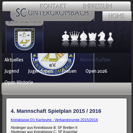
Navigation
Aktuelles
Termine
Verein
Mannschaften
überspringen
Jugend
Jugendopen
Frauen
Open 2026
Open Historie
4. Mannschaft Spielplan 2015 / 2016
Kreisklasse D1 Karlsruhe - Verbandsrunde 2015/2016
Absteiger aus Kreisklasse B: SF Bretten II
Absteiger aus Kreisklasse C: SF Kraichtal