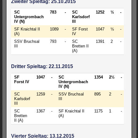
Zweiter Spieltag: 25.10.2015
SC
783
-
SC
1252
½
-
3½
Untergrombach
Karlsdorf
IV (N)
III
SF Kraichtal II
1089
-
SF Forst
1047
½
-
3½
(A)
IV
SSV Bruchsal
793
-
SC
1391
2
-
1
III
Bretten II
(A)
Dritter Spieltag: 22.11.2015
SF
1047
-
SC
1354
2½
-
1½
Forst IV
Untergrombach
IV (N)
SC
1259
-
SSV Bruchsal
895
2
-
2
Karlsdorf
III
III
SC
1367
-
SF Kraichtal II
1175
1
-
3
Bretten
(A)
II (A)
Vierter Spieltag: 13.12.2015