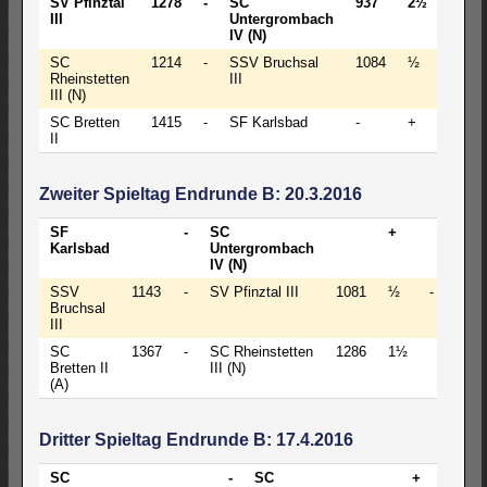
SV Pfinztal
1278
-
SC
937
2½
-
1
III
Untergrombach
IV (N)
SC
1214
-
SSV Bruchsal
1084
½
-
3
Rheinstetten
III
III (N)
SC Bretten
1415
-
SF Karlsbad
-
+
-
II
Zweiter Spieltag Endrunde B: 20.3.2016
SF
-
SC
+
-
Karlsbad
Untergrombach
IV (N)
SSV
1143
-
SV Pfinztal III
1081
½
-
3½
Bruchsal
III
SC
1367
-
SC Rheinstetten
1286
1½
2½
Bretten II
III (N)
(A)
Dritter Spieltag Endrunde B: 17.4.2016
SC
-
SC
+
-