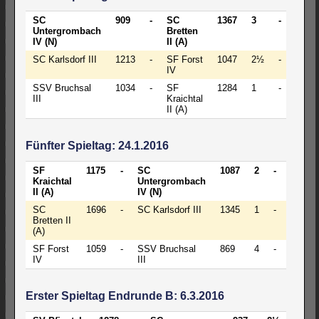
SC
909
-
SC
1367
3
-
1
Untergrombach
Bretten
IV (N)
II (A)
SC Karlsdorf III
1213
-
SF Forst
1047
2½
-
1½
IV
SSV Bruchsal
1034
-
SF
1284
1
-
3
III
Kraichtal
II (A)
Fünfter Spieltag: 24.1.2016
SF
1175
-
SC
1087
2
-
2
Kraichtal
Untergrombach
II (A)
IV (N)
SC
1696
-
SC Karlsdorf III
1345
1
-
3
Bretten II
(A)
SF Forst
1059
-
SSV Bruchsal
869
4
-
0
IV
III
Erster Spieltag Endrunde B: 6.3.2016