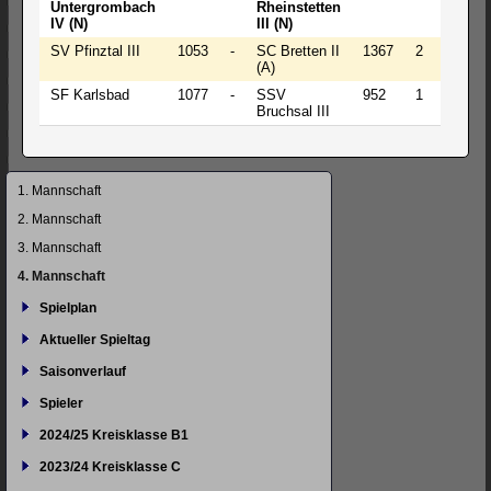
Untergrombach
Rheinstetten
IV (N)
III (N)
SV Pfinztal III
1053
-
SC Bretten II
1367
2
-
2
(A)
SF Karlsbad
1077
-
SSV
952
1
-
3
Bruchsal III
Navigation
1. Mannschaft
überspringen
2. Mannschaft
3. Mannschaft
4. Mannschaft
Spielplan
Aktueller Spieltag
Saisonverlauf
Spieler
2024/25 Kreisklasse B1
2023/24 Kreisklasse C