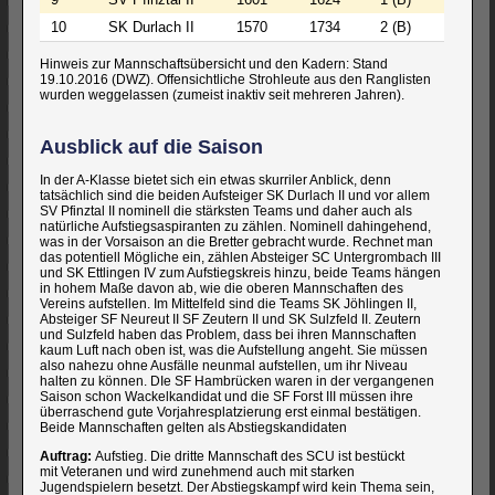
10
SK Durlach II
1570
1734
2 (B)
Hinweis zur Mannschaftsübersicht und den Kadern: Stand
19.10.2016 (DWZ). Offensichtliche Strohleute aus den Ranglisten
wurden weggelassen (zumeist inaktiv seit mehreren Jahren).
Ausblick auf die Saison
In der A-Klasse bietet sich ein etwas skurriler Anblick, denn
tatsächlich sind die beiden Aufsteiger SK Durlach II und vor allem
SV Pfinztal II nominell die stärksten Teams und daher auch als
natürliche Aufstiegsaspiranten zu zählen. Nominell dahingehend,
was in der Vorsaison an die Bretter gebracht wurde. Rechnet man
das potentiell Mögliche ein, zählen Absteiger SC Untergrombach III
und SK Ettlingen IV zum Aufstiegskreis hinzu, beide Teams hängen
in hohem Maße davon ab, wie die oberen Mannschaften des
Vereins aufstellen. Im Mittelfeld sind die Teams SK Jöhlingen II,
Absteiger SF Neureut II SF Zeutern II und SK Sulzfeld II. Zeutern
und Sulzfeld haben das Problem, dass bei ihren Mannschaften
kaum Luft nach oben ist, was die Aufstellung angeht. Sie müssen
also nahezu ohne Ausfälle neunmal aufstellen, um ihr Niveau
halten zu können. DIe SF Hambrücken waren in der vergangenen
Saison schon Wackelkandidat und die SF Forst III müssen ihre
überraschend gute Vorjahresplatzierung erst einmal bestätigen.
Beide Mannschaften gelten als Abstiegskandidaten
Auftrag:
Aufstieg. Die dritte Mannschaft des SCU ist bestückt
mit Veteranen und wird zunehmend auch mit starken
Jugendspielern besetzt. Der Abstiegskampf wird kein Thema sein,