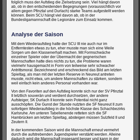
folglich muss der Aufstieg die Zielsetzung sein. Viel hängt davon
ab, ob in den entscheidenden Begegnungen (voraussichtlich vor
allem gegen Pfinztal und Durlach) starke Teams aufgestellt werden
können. Beim SCU hängt viel davon ab, ob in der
Bundesligamannschaft die Legionäre zum Einsatz kommen.
Analyse der Saison
Mit dem Wiederaufstieg hatte der SCU III nie auch nur im
Entferntesten etwas zu tun, eher musste man sich eine Weile
Sorgen um den Klassenerhalt machen. Mit Formschwäche
einzelner Spieler oder der Übermacht der gegnerischen
Mannschaften hatte dies nichts zu tun, die Probleme waren
vielmehr hausgemacht in Form von teilweise sehr schwacher
Antrittsmoral. Bezeichnend und erschreckend das Bild am letzten
Spieltag, als man mit der letzten Reserve in Neureut antreten
musste, nicht etwa, um andere Mannschaften zu stärken, sondern
weil einfach kein anderes Personal vorhanden war.
Von den Favoriten auf den Aufstieg konnte sich nur der SV Pfinztal
II letztlich souverän und verdient durchsetzen, der andere
Aufsteiger, SK Durlach II konnte sein Potential nicht ganz
ausschöpfen. Die Gunst der Stunde nutzten die SF Neureut II zum
sofortigen Wiederaufstieg in die höchste Klasse des Schachbezirks
Karlsruhe. Am unteren Tabellenende retteten sich die SF
Hambrücken am letzten Spieltag, absteigen müssen Sulzfeld II und
Zeutern II.
In der kommenden Saison wird die Mannschaft erneut vermehrt
durch die aufstrebenden Jugendspieler verstärkt werden. Alleine
dadurch wird die Mannschaft insgesamt besser und kann in der