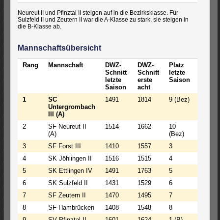
Neureut II und Pfinztal II steigen auf in die Bezirksklasse. Für
Sulzfeld II und Zeutern II war die A-Klasse zu stark, sie steigen in
die B-Klasse ab.
Mannschaftsübersicht
Rang
Mannschaft
DWZ-
DWZ-
Platz
Schnitt
Schnitt
letzte
letzte
erste
Saison
Saison
acht
1
SC
1491
1814
9 (Bez)
Untergrombach
III (A)
2
SF Neureut II
1514
1662
10
(A)
(Bez)
3
SF Forst III
1410
1557
3
4
SK Jöhlingen II
1516
1515
4
5
SK Ettlingen IV
1491
1763
5
6
SK Sulzfeld II
1431
1529
6
7
SF Zeutern II
1470
1495
7
8
SF Hambrücken
1408
1548
8
9
SV Pfinztal II
1601
1624
1 (B)