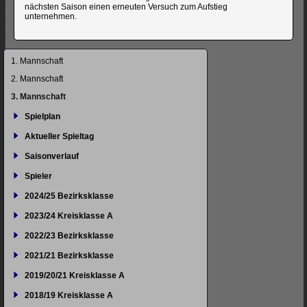
nächsten Saison einen erneuten Versuch zum Aufstieg
unternehmen.
Navigation
1. Mannschaft
überspringen
2. Mannschaft
3. Mannschaft
Spielplan
Aktueller Spieltag
Saisonverlauf
Spieler
2024/25 Bezirksklasse
2023/24 Kreisklasse A
2022/23 Bezirksklasse
2021/21 Bezirksklasse
2019/20/21 Kreisklasse A
2018/19 Kreisklasse A