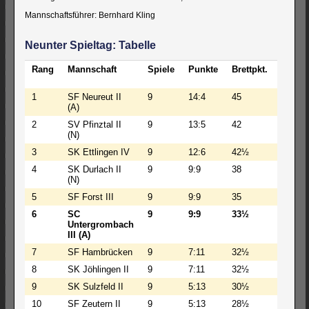
Mannschaftsführer: Bernhard Kling
Neunter Spieltag: Tabelle
Rang
Mannschaft
Spiele
Punkte
Brettpkt.
BW
1
SF Neureut II
9
14:4
45
195½
(A)
2
SV Pfinztal II
9
13:5
42
172½
(N)
3
SK Ettlingen IV
9
12:6
42½
193½
4
SK Durlach II
9
9:9
38
180½
(N)
5
SF Forst III
9
9:9
35
171½
6
SC
9
9:9
33½
151½
Untergrombach
III (A)
7
SF Hambrücken
9
7:11
32½
160
8
SK Jöhlingen II
9
7:11
32½
132
9
SK Sulzfeld II
9
5:13
30½
151½
10
SF Zeutern II
9
5:13
28½
111½