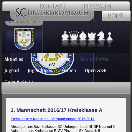
Navigation
Aktuelles
Termine
Verein
Mannschaften
überspringen
Jugend
Jugendopen
Frauen
Open 2026
Open Historie
3. Mannschaft 2016/17 Kreisklasse A
Kreisklasse A Karlsruhe - Verbandsrunde 2016/2017
Absteiger aus Bezirksklasse: SC Untergrombach III, SF Neureut II
Aufsteiger aus Kreisklasse B: SV Pfnztal II, SK Durlach II