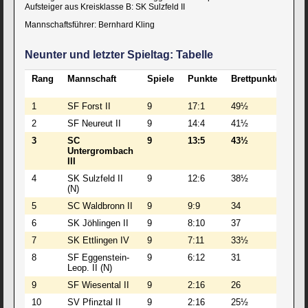
Aufsteiger aus Kreisklasse B: SK Sulzfeld II
Mannschaftsführer: Bernhard Kling
Neunter und letzter Spieltag: Tabelle
Rang
Mannschaft
Spiele
Punkte
Brettpunkte
BW
1
SF Forst II
9
17:1
49½
21
2
SF Neureut II
9
14:4
41½
19
3
SC
9
13:5
43½
20
Untergrombach
III
4
SK Sulzfeld II
9
12:6
38½
16
(N)
5
SC Waldbronn II
9
9:9
34
15
6
SK Jöhlingen II
9
8:10
37
178
7
SK Ettlingen IV
9
7:11
33½
14
8
SF Eggenstein-
9
6:12
31
132
Leop. II (N)
9
SF Wiesental II
9
2:16
26
10
10
SV Pfinztal II
9
2:16
25½
12