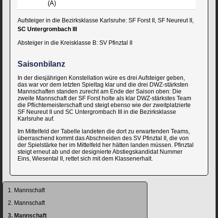
(A)
Aufsteiger in die Bezirksklasse Karlsruhe: SF Forst II, SF Neureut II,
SC Untergrombach III
Absteiger in die Kreisklasse B: SV Pfinztal II
Saisonbilanz
In der diesjährigen Konstellation würe es drei Aufsteiger geben,
das war vor dem letzten Spieltag klar und die drei DWZ-stärksten
Mannschaften standen zurecht am Ende der Saison oben: Die
zweite Mannschaft der SF Forst holte als klar DWZ-stärkstes Team
die Pflichtemeisterschaft und steigt ebenso wie der zweitplatzierte
SF Neureut II und SC Untergrombach III in die Bezirksklasse
Karlsruhe auf.
Im Mittelfeld der Tabelle landeten die dort zu erwartenden Teams,
überraschend kommt das Abschneiden des SV Pfinztal II, die von
der Spielstärke her im Mittelfeld her hätten landen müssen. Pfinztal
steigt erneut ab und der designierte Abstiegskandidat Nummer
Eins, Wiesental II, rettet sich mit dem Klassenerhalt.
Navigation
1. Mannschaft
überspringen
2. Mannschaft
3. Mannschaft