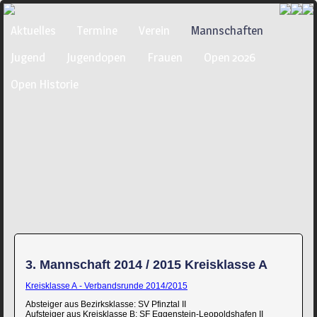
Navigation
Aktuelles
Termine
Verein
Mannschaften
überspringen
Jugend
Jugendopen
Frauen
Open 2026
Open Historie
3. Mannschaft 2014 / 2015 Kreisklasse A
Kreisklasse A - Verbandsrunde 2014/2015
Absteiger aus Bezirksklasse: SV Pfinztal II
Aufsteiger aus Kreisklasse B: SF Eggenstein-Leopoldshafen II