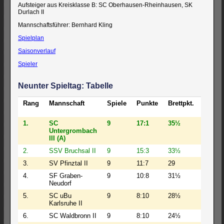
Aufsteiger aus Kreisklasse B: SC Oberhausen-Rheinhausen, SK
Durlach II
Mannschaftsführer: Bernhard Kling
Spielplan
Saisonverlauf
Spieler
Neunter Spieltag: Tabelle
Rang
Mannschaft
Spiele
Punkte
Brettpkt.
BW
1.
SC
9
17:1
35½
125
Untergrombach
III (A)
2.
SSV Bruchsal II
9
15:3
33½
116½
3.
SV Pfinztal II
9
11:7
29
88
4.
SF Graben-
9
10:8
31½
116½
Neudorf
5.
SC uBu
9
8:10
28½
105½
Karlsruhe II
6.
SC Waldbronn II
9
8:10
24½
76