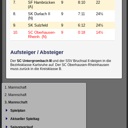
7.
SF Hambrücken
9
8:10
22
78
(A)
8.
SK Durlach II
9
7:11
24½
91½
(N)
9.
SK Sulzfeld
9
6:12
24½
85½
10.
SC Oberhausen-
9
0:18
14½
60
Rheinh. (N)
Aufsteiger / Absteiger
Der
SC Untergrombach III
und der SSV Bruchsal II steigen in die
Bezirksklasse Karlsruhe auf. Der SC Oberhausen-Rheinhausen
muss zurück in die Kreisklasse B.
Navigation
1. Mannschaft
überspringen
2. Mannschaft
3. Mannschaft
Spielplan
Aktueller Spieltag
Saisonverlauf