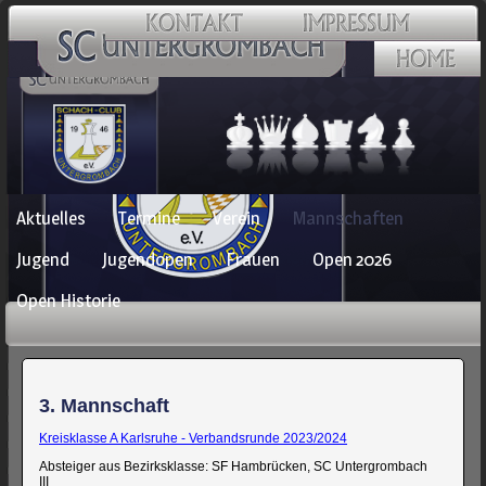
Navigation
Aktuelles
Termine
Verein
Mannschaften
überspringen
Jugend
Jugendopen
Frauen
Open 2026
Open Historie
3. Mannschaft
Kreisklasse A Karlsruhe - Verbandsrunde 2023/2024
Absteiger aus Bezirksklasse: SF Hambrücken, SC Untergrombach
III