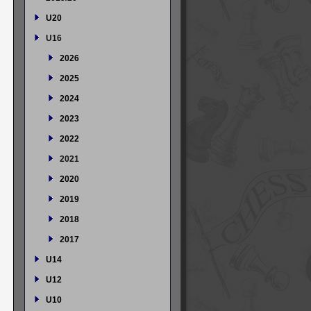
U20
U16
2026
2025
2024
2023
2022
2021
2020
2019
2018
2017
U14
U12
U10