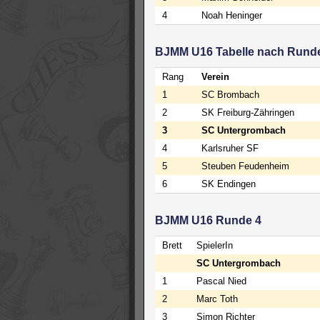
4
Noah Heninger
BJMM U16 Tabelle nach Rund
Rang
Verein
1
SC Brombach
2
SK Freiburg-Zähringen
3
SC Untergrombach
4
Karlsruher SF
5
Steuben Feudenheim
6
SK Endingen
BJMM U16 Runde 4
Brett
SpielerIn
SC Untergrombach
1
Pascal Nied
2
Marc Toth
3
Simon Richter