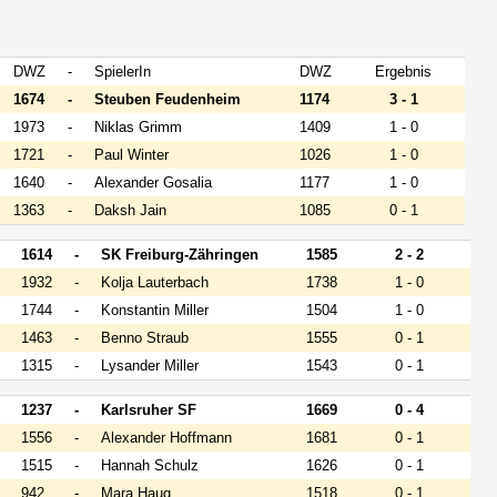
DWZ
-
SpielerIn
DWZ
Ergebnis
1674
-
Steuben Feudenheim
1174
3 - 1
1973
-
Niklas Grimm
1409
1 - 0
1721
-
Paul Winter
1026
1 - 0
1640
-
Alexander Gosalia
1177
1 - 0
1363
-
Daksh Jain
1085
0 - 1
1614
-
SK Freiburg-Zähringen
1585
2 - 2
1932
-
Kolja Lauterbach
1738
1 - 0
1744
-
Konstantin Miller
1504
1 - 0
1463
-
Benno Straub
1555
0 - 1
1315
-
Lysander Miller
1543
0 - 1
1237
-
Karlsruher SF
1669
0 - 4
1556
-
Alexander Hoffmann
1681
0 - 1
1515
-
Hannah Schulz
1626
0 - 1
942
-
Mara Haug
1518
0 - 1