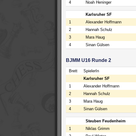
4
Noah Heninger
Karlsruher SF
1
Alexander Hoffmann
2
Hannah Schulz
3
Mara Haug
4
Sinan Gülsen
BJMM U16 Runde 2
Brett
SpielerIn
Karlsruher SF
1
Alexander Hoffmann
2
Hannah Schulz
3
Mara Haug
4
Sinan Gülsen
Steuben Feudenheim
1
Niklas Grimm