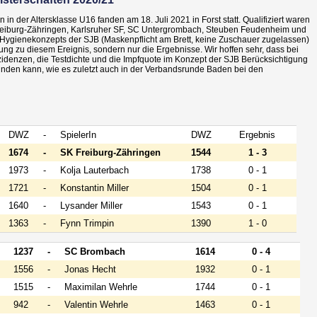
n der Altersklasse U16 fanden am 18. Juli 2021 in Forst statt. Qualifiziert waren
eiburg-Zähringen, Karlsruher SF, SC Untergrombach, Steuben Feudenheim und
Hygienekonzepts der SJB (Maskenpflicht am Brett, keine Zuschauer zugelassen)
tung zu diesem Ereignis, sondern nur die Ergebnisse. Wir hoffen sehr, dass bei
zidenzen, die Testdichte und die Impfquote im Konzept der SJB Berücksichtigung
inden kann, wie es zuletzt auch in der Verbandsrunde Baden bei den
DWZ
-
SpielerIn
DWZ
Ergebnis
1674
-
SK Freiburg-Zähringen
1544
1 - 3
1973
-
Kolja Lauterbach
1738
0 - 1
1721
-
Konstantin Miller
1504
0 - 1
1640
-
Lysander Miller
1543
0 - 1
1363
-
Fynn Trimpin
1390
1 - 0
1237
-
SC Brombach
1614
0 - 4
1556
-
Jonas Hecht
1932
0 - 1
1515
-
Maximilan Wehrle
1744
0 - 1
942
-
Valentin Wehrle
1463
0 - 1