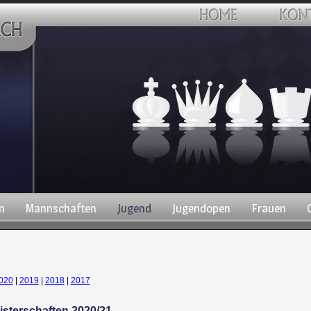
n
Mannschaften
Jugend
Jugendopen
Frauen
020
|
2019
|
2018
|
2017
sterschaften 2020/21