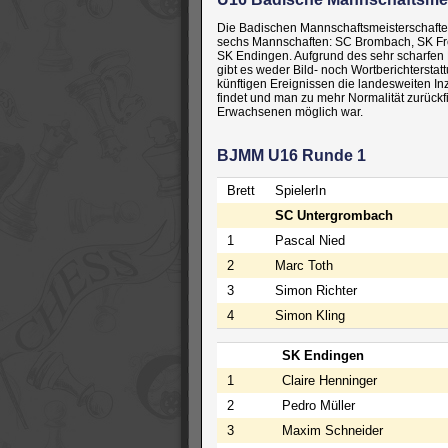
Die Badischen Mannschaftsmeisterschaften i
sechs Mannschaften: SC Brombach, SK Fr
SK Endingen. Aufgrund des sehr scharfen 
gibt es weder Bild- noch Wortberichterstat
künftigen Ereignissen die landesweiten In
findet und man zu mehr Normalität zurückf
Erwachsenen möglich war.
BJMM U16 Runde 1
Brett
SpielerIn
SC Untergrombach
1
Pascal Nied
2
Marc Toth
3
Simon Richter
4
Simon Kling
SK Endingen
1
Claire Henninger
2
Pedro Müller
3
Maxim Schneider