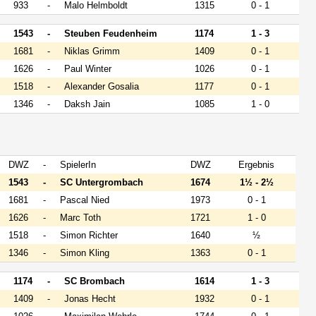
933
-
Malo Helmboldt
1315
0 - 1
1543
-
Steuben Feudenheim
1174
1 - 3
1681
-
Niklas Grimm
1409
0 - 1
1626
-
Paul Winter
1026
0 - 1
1518
-
Alexander Gosalia
1177
0 - 1
1346
-
Daksh Jain
1085
1 - 0
DWZ
-
SpielerIn
DWZ
Ergebnis
1543
-
SC Untergrombach
1674
1½ - 2½
1681
-
Pascal Nied
1973
0 - 1
1626
-
Marc Toth
1721
1 - 0
1518
-
Simon Richter
1640
½
1346
-
Simon Kling
1363
0 - 1
1174
-
SC Brombach
1614
1 - 3
1409
-
Jonas Hecht
1932
0 - 1