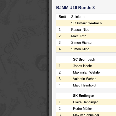
BJMM U16 Runde 3
Brett
SpielerIn
SC Untergrombach
1
Pascal Nied
2
Marc Toth
3
Simon Richter
4
Simon Kling
SC Brombach
1
Jonas Hecht
2
Maximilan Wehrle
3
Valentin Wehrle
4
Malo Helmboldt
SK Endingen
1
Claire Henninger
2
Pedro Müller
3
Maxim Schneider