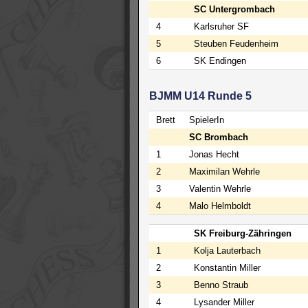
SC Untergrombach
4
Karlsruher SF
5
Steuben Feudenheim
6
SK Endingen
BJMM U14 Runde 5
Brett
SpielerIn
SC Brombach
1
Jonas Hecht
2
Maximilan Wehrle
3
Valentin Wehrle
4
Malo Helmboldt
SK Freiburg-Zähringen
1
Kolja Lauterbach
2
Konstantin Miller
3
Benno Straub
4
Lysander Miller