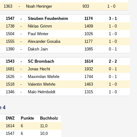
1363
-
Noah Heninger
933
1 - 0
1547
-
Steuben Feudenheim
1174
3 - 1
1738
-
Niklas Grimm
1409
1 - 0
1504
-
Paul Winter
1026
1 - 0
1555
-
Alexander Gosalia
1177
1 - 0
1390
-
Daksh Jain
1085
0 - 1
1543
-
SC Brombach
1614
2 - 2
1681
-
Jonas Hecht
1932
0 - 1
1626
-
Maximilan Wehrle
1744
0 - 1
1518
-
Valentin Wehrle
1463
1 - 0
1346
-
Malo Helmboldt
1315
1 - 0
e 4
DWZ
Punkte
Buchholz
1614
6
11,0
1547
6
10,0