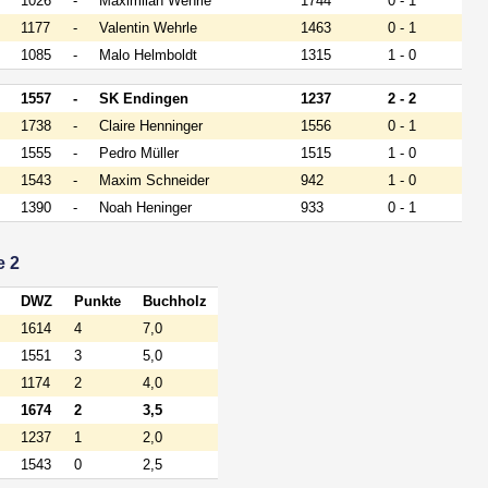
1026
-
Maximilan Wehrle
1744
0 - 1
1177
-
Valentin Wehrle
1463
0 - 1
1085
-
Malo Helmboldt
1315
1 - 0
1557
-
SK Endingen
1237
2 - 2
1738
-
Claire Henninger
1556
0 - 1
1555
-
Pedro Müller
1515
1 - 0
1543
-
Maxim Schneider
942
1 - 0
1390
-
Noah Heninger
933
0 - 1
e 2
DWZ
Punkte
Buchholz
1614
4
7,0
1551
3
5,0
1174
2
4,0
1674
2
3,5
1237
1
2,0
1543
0
2,5