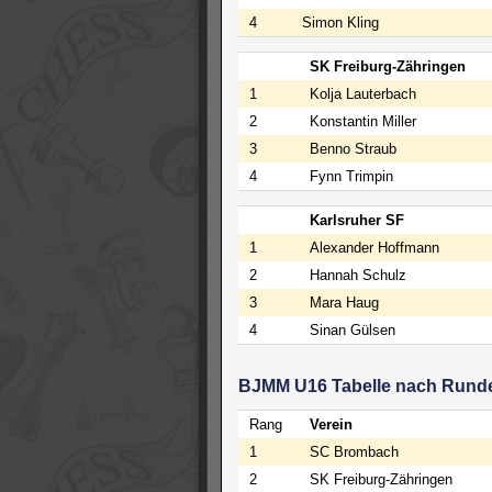
4
Simon Kling
SK Freiburg-Zähringen
1
Kolja Lauterbach
2
Konstantin Miller
3
Benno Straub
4
Fynn Trimpin
Karlsruher SF
1
Alexander Hoffmann
2
Hannah Schulz
3
Mara Haug
4
Sinan Gülsen
BJMM U16 Tabelle nach Rund
Rang
Verein
1
SC Brombach
2
SK Freiburg-Zähringen