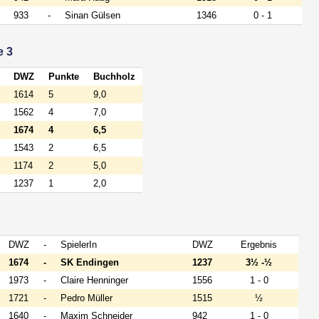
933
-
Sinan Gülsen
1346
0 - 1
e 3
DWZ
Punkte
Buchholz
1614
5
9,0
1562
4
7,0
1674
4
6,5
1543
2
6,5
1174
2
5,0
1237
1
2,0
DWZ
-
SpielerIn
DWZ
Ergebnis
1674
-
SK Endingen
1237
3½ -½
1973
-
Claire Henninger
1556
1 - 0
1721
-
Pedro Müller
1515
½
1640
-
Maxim Schneider
942
1 - 0