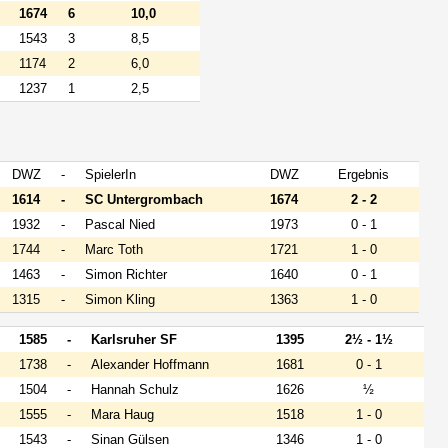
1674
6
10,0
1543
3
8,5
1174
2
6,0
1237
1
2,5
DWZ
-
SpielerIn
DWZ
Ergebnis
1614
-
SC Untergrombach
1674
2 - 2
1932
-
Pascal Nied
1973
0 - 1
1744
-
Marc Toth
1721
1 - 0
1463
-
Simon Richter
1640
0 - 1
1315
-
Simon Kling
1363
1 - 0
1585
-
Karlsruher SF
1395
2½ - 1½
1738
-
Alexander Hoffmann
1681
0 - 1
1504
-
Hannah Schulz
1626
½
1555
-
Mara Haug
1518
1 - 0
1543
-
Sinan Gülsen
1346
1 - 0