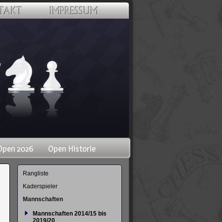
Open 2026
Open Historie
Navigation
Rangliste
überspringen
Kaderspieler
Mannschaften
Mannschaften 2014/15 bis
2019/20