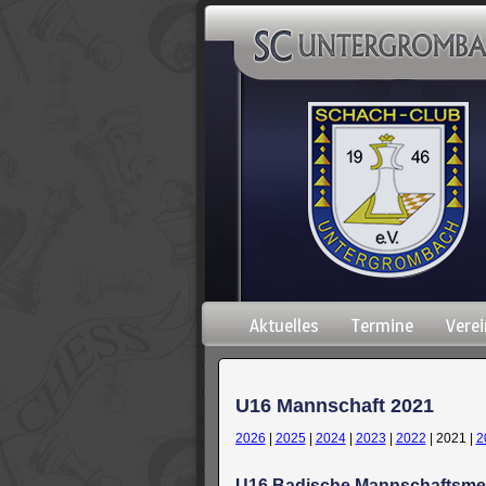
Navigation
Aktuelles
Termine
Verei
überspringen
U16 Mannschaft 2021
2026
|
2025
|
2024
|
2023
|
2022
| 2021 |
2
U16 Badische Mannschaftsmei