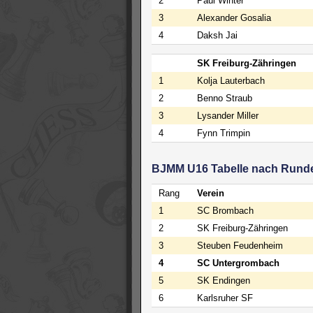
2
Paul Winter
3
Alexander Gosalia
4
Daksh Jai
SK Freiburg-Zähringen
1
Kolja Lauterbach
2
Benno Straub
3
Lysander Miller
4
Fynn Trimpin
BJMM U16 Tabelle nach Rund
Rang
Verein
1
SC Brombach
2
SK Freiburg-Zähringen
3
Steuben Feudenheim
4
SC Untergrombach
5
SK Endingen
6
Karlsruher SF