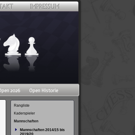
Open 2026
Open Historie
Navigation
Rangliste
überspringen
Kaderspieler
Mannschaften
Mannschaften 2014/15 bis
2019/20