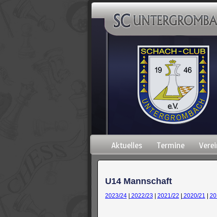
Navigation
Aktuelles
Termine
Verei
überspringen
U14 Mannschaft
2023/24
|
2022/23
|
2021/22
|
2020/21
|
20