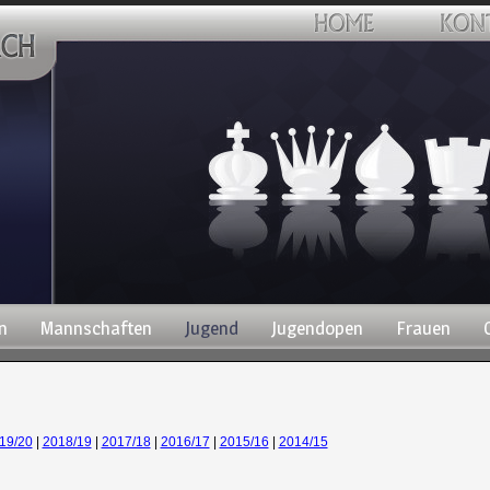
n
Mannschaften
Jugend
Jugendopen
Frauen
19/20
|
2018/19
|
2017/18
|
2016/17
|
2015/16
|
2014/15