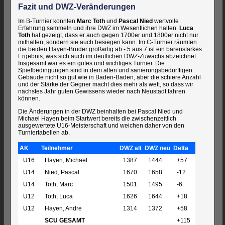
Fazit und DWZ-Veränderungen
Im B-Turnier konnten
Marc Toth
und
Pascal Nied
wertvolle
Erfahrung sammeln und ihre DWZ im Wesentlichen halten.
Luca
Toth
hat gezeigt, dass er auch gegen 1700er und 1800er nicht nur
mithalten, sondern sie auch besiegen kann. Im C-Turnier räumten
die beiden Hayen-Brüder großartig ab - 5 aus 7 ist ein bärenstarkes
Ergebnis, was sich auch im deutlichen DWZ-Zuwachs abzeichnet.
Insgesamt war es ein gutes und wichtiges Turnier. Die
Spielbedingungen sind in dem alten und sanierungsbedürftigen
Gebäude nicht so gut wie in Baden-Baden, aber die schiere Anzahl
und der Stärke der Gegner macht dies mehr als wett, so dass wir
nächstes Jahr guten Gewissens wieder nach Neustadt fahren
können.
Die Änderungen in der DWZ beinhalten bei Pascal Nied und
Michael Hayen beim Startwert bereits die zwischenzeitlich
ausgewertete U16-Meisterschaft und weichen daher von den
Turniertabellen ab.
AK
Teilnehmer
DWZ alt
DWZ neu
Delta
U16
Hayen, Michael
1387
1444
+57
U14
Nied, Pascal
1670
1658
-12
U14
Toth, Marc
1501
1495
-6
U12
Toth, Luca
1626
1644
+18
U12
Hayen, Andre
1314
1372
+58
SCU GESAMT
+115