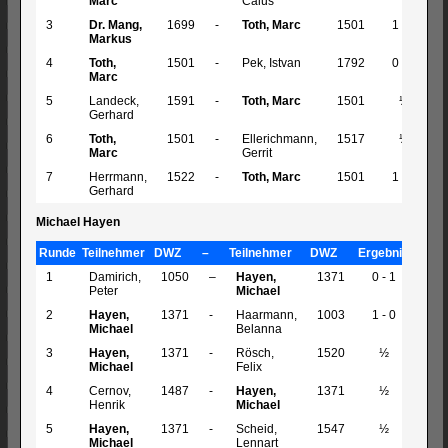
Marc
Caius
3
Dr. Mang,
1699
-
Toth, Marc
1501
1 - 0
Markus
4
Toth,
1501
-
Pek, Istvan
1792
0 - 1
Marc
5
Landeck,
1591
-
Toth, Marc
1501
½
Gerhard
6
Toth,
1501
-
Ellerichmann,
1517
½
Marc
Gerrit
7
Herrmann,
1522
-
Toth, Marc
1501
1 - 0
Gerhard
Michael Hayen
Runde
Teilnehmer
DWZ
–
Teilnehmer
DWZ
Ergebnis
1
Damirich,
1050
–
Hayen,
1371
0 - 1
Peter
Michael
2
Hayen,
1371
-
Haarmann,
1003
1 - 0
Michael
Belanna
3
Hayen,
1371
-
Rösch,
1520
½
Michael
Felix
4
Cernov,
1487
-
Hayen,
1371
½
Henrik
Michael
5
Hayen,
1371
-
Scheid,
1547
½
Michael
Lennart