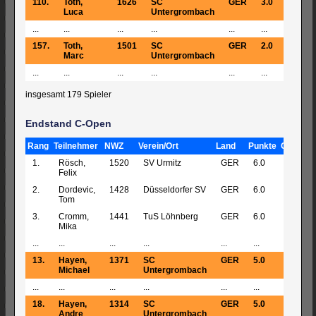
110.
Toth,
1626
SC
GER
3.0
1776
Luca
Untergrombach
...
...
...
...
...
...
...
157.
Toth,
1501
SC
GER
2.0
1705
Marc
Untergrombach
...
...
...
...
...
...
...
insgesamt 179 Spieler
Endstand C-Open
Rang
Teilnehmer
NWZ
Verein/Ort
Land
Punkte
GegW
1.
Rösch,
1520
SV Urmitz
GER
6.0
1415
Felix
2.
Dordevic,
1428
Düsseldorfer SV
GER
6.0
1355
Tom
3.
Cromm,
1441
TuS Löhnberg
GER
6.0
1349
Mika
...
...
...
...
...
...
...
13.
Hayen,
1371
SC
GER
5.0
1358
Michael
Untergrombach
...
...
...
...
...
...
...
18.
Hayen,
1314
SC
GER
5.0
1297
Andre
Untergrombach