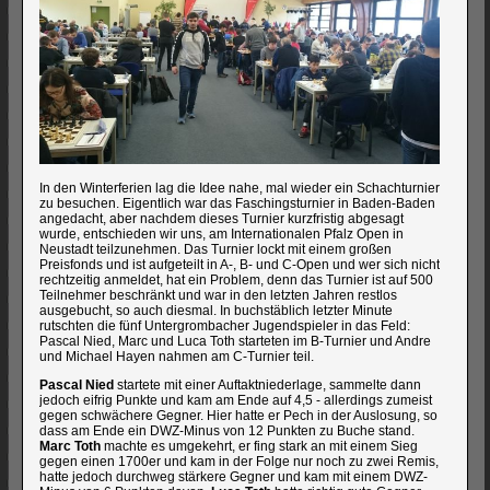
In den Winterferien lag die Idee nahe, mal wieder ein Schachturnier
zu besuchen. Eigentlich war das Faschingsturnier in Baden-Baden
angedacht, aber nachdem dieses Turnier kurzfristig abgesagt
wurde, entschieden wir uns, am Internationalen Pfalz Open in
Neustadt teilzunehmen. Das Turnier lockt mit einem großen
Preisfonds und ist aufgeteilt in A-, B- und C-Open und wer sich nicht
rechtzeitig anmeldet, hat ein Problem, denn das Turnier ist auf 500
Teilnehmer beschränkt und war in den letzten Jahren restlos
ausgebucht, so auch diesmal. In buchstäblich letzter Minute
rutschten die fünf Untergrombacher Jugendspieler in das Feld:
Pascal Nied, Marc und Luca Toth starteten im B-Turnier und Andre
und Michael Hayen nahmen am C-Turnier teil.
Pascal Nied
startete mit einer Auftaktniederlage, sammelte dann
jedoch eifrig Punkte und kam am Ende auf 4,5 - allerdings zumeist
gegen schwächere Gegner. Hier hatte er Pech in der Auslosung, so
dass am Ende ein DWZ-Minus von 12 Punkten zu Buche stand.
Marc Toth
machte es umgekehrt, er fing stark an mit einem Sieg
gegen einen 1700er und kam in der Folge nur noch zu zwei Remis,
hatte jedoch durchweg stärkere Gegner und kam mit einem DWZ-