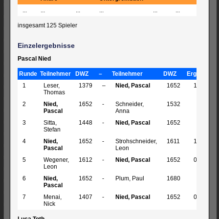
...
...
...
...
...
...
...
insgesamt 125 Spieler
Einzelergebnisse
Pascal Nied
Runde
Teilnehmer
DWZ
–
Teilnehmer
DWZ
Ergebnis
1
Leser,
1379
–
Nied, Pascal
1652
1 - 0
Thomas
2
Nied,
1652
-
Schneider,
1532
½
Pascal
Anna
3
Sitta,
1448
-
Nied, Pascal
1652
½
Stefan
4
Nied,
1652
-
Strohschneider,
1611
1 - 0
Pascal
Leon
5
Wegener,
1612
-
Nied, Pascal
1652
0 - 1
Leon
6
Nied,
1652
-
Plum, Paul
1680
½
Pascal
7
Menai,
1407
-
Nied, Pascal
1652
0 - 1
Nick
Luca Toth