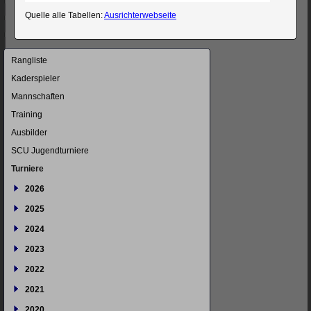
Quelle alle Tabellen:
Ausrichterwebseite
Navigation
Rangliste
überspringen
Kaderspieler
Mannschaften
Training
Ausbilder
SCU Jugendturniere
Turniere
2026
2025
2024
2023
2022
2021
2020