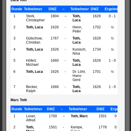
Runde
Teilnehmer
DWZ
–
Teilnehmer
DWZ
Ergebnis
1
Stork,
1804
–
Toth,
1626
0 - 1
Christopher
Luca
2
Toth, Luca
1626
-
Henn,
1702
½
Peter
3
Gütschow,
1767
-
Toth,
1626
½
Christian
Luca
4
Toth, Luca
1626
-
Kunisch,
1734
½
Nina
5
Höfert,
1660
-
Toth,
1626
1 - 0
Michael
Luca
6
Toth, Luca
1626
-
Dr. Löhr,
1701
½
Hans-
Gerd
7
Becker,
1666
-
Toth,
1626
1 - 0
Ralph
Luca
Marc Toth
Runde
Teilnehmer
DWZ
–
Teilnehmer
DWZ
Ergebnis
1
Leser,
1700
–
Toth, Marc
1501
0 - 1
Alfred
2
Toth,
1501
-
Kempe,
1778
0 - 1