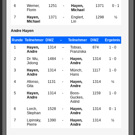
6
Werner,
1251
-
Hayen,
1371
0 - 1
Florin
Michael
7
Hayen,
1371
-
Englert,
1298
½
Michael
Lin
Andre Hayen
Runde
Teilnehmer
DWZ
–
Teilnehmer
DWZ
Ergebnis
1
Hayen,
1314
–
Tobias,
874
1 - 0
Andre
Franziska
2
Dr. Wu,
1484
-
Hayen,
1314
1 - 0
Jidong
Andre
3
Hayen,
1314
-
Münch,
1117
1 - 0
Andre
Hans
4
Afonso,
1131
-
Hayen,
1314
½
Gita
Andre
5
Hayen,
1314
-
Boos-
1159
1 - 0
Andre
Guckes,
Astrid
6
Lorch,
1528
-
Hayen,
1314
0 - 1
Stephan
Andre
7
Lipinsky,
1390
-
Hayen,
1314
½
Pierre
Andre