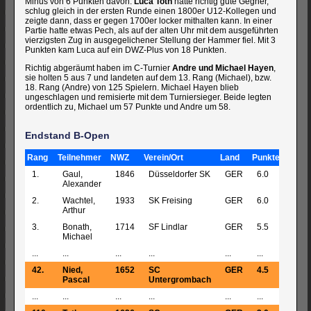
Minus von 6 Punkten davon.
Luca Toth
hatte richtig gute Gegner,
schlug gleich in der ersten Runde einen 1800er U12-Kollegen und
zeigte dann, dass er gegen 1700er locker mithalten kann. In einer
Partie hatte etwas Pech, als auf der alten Uhr mit dem ausgeführten
vierzigsten Zug in ausgegelichener Stellung der Hammer fiel. Mit 3
Punkten kam Luca auf ein DWZ-Plus von 18 Punkten.
Richtig abgeräumt haben im C-Turnier
Andre und Michael Hayen
,
sie holten 5 aus 7 und landeten auf dem 13. Rang (Michael), bzw.
18. Rang (Andre) von 125 Spielern. Michael Hayen blieb
ungeschlagen und remisierte mit dem Turniersieger. Beide legten
ordentlich zu, Michael um 57 Punkte und Andre um 58.
Endstand B-Open
Rang
Teilnehmer
NWZ
Verein/Ort
Land
Punkte
GegW
1.
Gaul,
1846
Düsseldorfer SK
GER
6.0
1762
Alexander
2.
Wachtel,
1933
SK Freising
GER
6.0
1751
Arthur
3.
Bonath,
1714
SF Lindlar
GER
5.5
1771
Michael
...
...
...
...
...
...
...
42.
Nied,
1652
SC
GER
4.5
1592
Pascal
Untergrombach
...
...
...
...
...
...
...