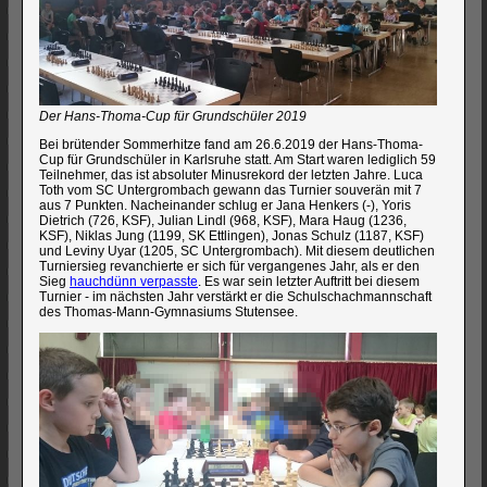
Der Hans-Thoma-Cup für Grundschüler 2019
Bei brütender Sommerhitze fand am 26.6.2019 der Hans-Thoma-
Cup für Grundschüler in Karlsruhe statt. Am Start waren lediglich 59
Teilnehmer, das ist absoluter Minusrekord der letzten Jahre. Luca
Toth vom SC Untergrombach gewann das Turnier souverän mit 7
aus 7 Punkten. Nacheinander schlug er Jana Henkers (-), Yoris
Dietrich (726, KSF), Julian Lindl (968, KSF), Mara Haug (1236,
KSF), Niklas Jung (1199, SK Ettlingen), Jonas Schulz (1187, KSF)
und Leviny Uyar (1205, SC Untergrombach). Mit diesem deutlichen
Turniersieg revanchierte er sich für vergangenes Jahr, als er den
Sieg
hauchdünn verpasste
. Es war sein letzter Auftritt bei diesem
Turnier - im nächsten Jahr verstärkt er die Schulschachmannschaft
des Thomas-Mann-Gymnasiums Stutensee.