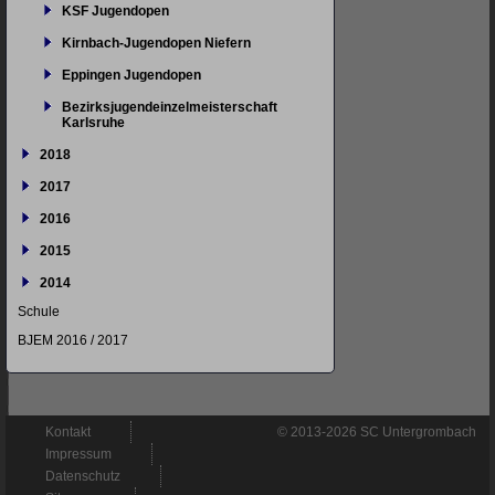
KSF Jugendopen
Kirnbach-Jugendopen Niefern
Eppingen Jugendopen
Bezirksjugendeinzelmeisterschaft
Karlsruhe
2018
2017
2016
2015
2014
Schule
BJEM 2016 / 2017
Navigation
Kontakt
© 2013-2026 SC Untergrombach
überspringen
Impressum
Datenschutz