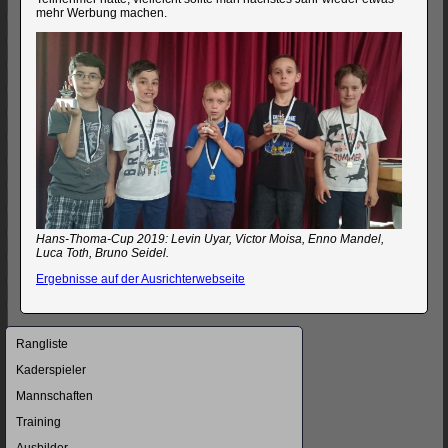
mehr Werbung machen.
Hans-Thoma-Cup 2019: Levin Uyar, Victor Moisa, Enno Mandel,
Luca Toth, Bruno Seidel.
Ergebnisse auf der Ausrichterwebseite
Navigation
Rangliste
überspringen
Kaderspieler
Mannschaften
Training