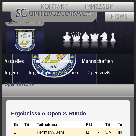
Navigation
Aktuelles
Termine
Verein
Mannschaften
überspringen
Jugend
Jugendopen
Frauen
Open 2026
Open Historie
Ergebnisse A-Open 2. Runde
Br
Tit
Teilnehmer
Pkt
-
Tit
Teilnehm
1
Herrmann, Jens
(1)
-
GM
Ikonnikov