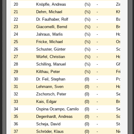
20
Knöpfle, Andreas
(½)
-
Zimmerma
21
Dehm, Michael
(½)
-
Khalil, Al
22
Dr. Faulhaber, Rolf
(½)
-
Baumann, 
23
Giacomelli, Bernd
(½)
-
Bremenka
24
Jahraus, Marlis
(½)
-
Holzwarth,
25
Fricke, Michael
(½)
-
Ospina O
26
Schuster, Günter
(½)
-
Schneider,
27
Würfel, Christian
(½)
-
Hornung, 
28
Schilling, Manuel
(½)
-
Gfrörer, S
29
Kilthau, Peter
(½)
-
Friedrich,
30
Dr. Feil, Stephan
(0)
-
Polavaram
31
Lehmann, Sven
(0)
-
Holler, Sv
32
Zschorsch, Peter
(0)
-
Seeger, K
33
Kais, Edgar
(0)
-
Brandl, A
34
Ospina Ocampo, Camilo
(0)
-
Sewarte, 
35
Degenhardt, Andreas
(0)
-
Schmitt, 
36
Scheja, David
(0)
-
Storch, D
37
Schröder, Klaus
(0)
-
Nied, Pas