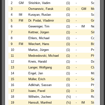
2
GM
Shishkin, Vadim
(1)
-
Schmidt, 
3
Osmanovic, Faruk
(1)
-
GM
Meijers, V
4
IM
Kurayan, Ruslan
(1)
-
Schott, R
5
FM
Dr. Podat, Vladimir
(1)
-
Grundmann
6
Geweniger, Tim
(1)
-
IM
Nekrasov, 
7
Kettner, Jürgen
(1)
-
Sitzler, F
8
Ehlers, Michael
(1)
-
Cofmann, 
9
FM
Wiechert, Hans
(1)
-
Böttcher, 
10
Martus, Jürgen
(1)
-
Prestel, O
11
Medvedovski, Michael
(1)
-
Pham, Ph
12
Kneis, Harald
(1)
-
Dauner, B
13
Langer, Wolfgang
(1)
-
Clauß, Be
14
Engel, Jan
(1)
-
Mädler, T
15
Müller, Erich
(1)
-
Sewarte, 
16
Adlkhah, Sassan
(1)
-
Philipp, Ni
17
Isaev, Pavel
(1)
-
Dr. Keil, 
18
Wilhelm, Jochen
(½)
-
Roos, Mat
19
Hansult, Manfred
(½)
-
IM
Stets, Dmi