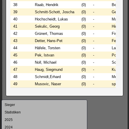
38
Raab, Hendrik
(0)
-
Belikan, 
39
Schmitt-Schott, Joscha
(0)
-
Gerhardt,
40
Hochscheidt, Lukas
(0)
-
Marcy, Ha
41
Sekulic, Georg
(0)
-
Hirstel, S
42
Grünert, Thomas
(0)
-
Fischer, U
43
Detter, Hans-Pet
(0)
-
Fedler, Ro
44
Häfele, Torsten
(0)
-
Lanz, Udo
45
Pek, Istvan
(0)
-
Polavaram
46
Noll, Michael
(0)
-
Schnepel
47
Haug, Siegmund
(0)
-
Kuppinger
48
Schmidt,Erhard
(0)
-
Meifert, 
49
Musovic, Naser
(0)
-
spielfrei
Navigation
Sieger
überspringen
Statistiken
2025
2024