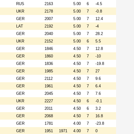
RUS
2163
5.00
6
-4.5
UKR
2178
5.00
7
-0.8
GER
2007
5.00
7
12.4
LAT
2192
5.00
7
-4
GER
2040
5.00
7
28.2
UKR
2152
5.00
6
5.5
GER
1846
4.50
7
12.8
GER
1860
4.50
7
-10
GER
1836
4.50
7
-19.8
GER
1985
4.50
7
27
GER
2112
4.50
7
9.6
GER
1961
4.50
7
6.4
GER
2045
4.50
7
7.6
UKR
2227
4.50
6
-0.1
GER
2011
4.50
6
3.2
GER
2068
4.50
7
16.8
GER
1781
4.00
7
-23.8
GER
1951
1971
4.00
7
0