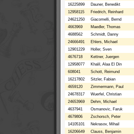
16225899
Dauner, Benedikt
12958115
Friedrich, Reinhard
24621250
Giacomelli, Bernd
4663969
Maedler, Thomas
4688562
Schmidt, Danny
24666491
Ehlers, Michael
12901229
Holler, Sven
4676718
Kettner, Juergen
12958077
Khalil, Alaa El Din
608041
Schott, Reimund
16217802
Sitzler, Fabian
4659120
Zimmermann, Paul
24678317
Wuerfel, Christian
24653969
Dehm, Michael
4637941
Osmanovic, Faruk
4679806
Zschorsch, Peter
14105101
Nekrasov, Mihail
16206649
Clauss, Benjamin