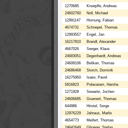
1270685
Knoepfle, Andreas
24602760
Noll, Michael
12991147
Hornung, Fabian
4674731
Schnepel, Thomas
12993557
Engel, Jan
16217810
Brandl, Alexander
4667026
Seeger, Klaus
24683051
Degenhardt, Andreas
24608106
Belikan, Thomas
24686468
Storch, Dominik
16275950
Isaev, Pavel
5816823
Polavaram, Harsha
1271928
Sewarte, Jochen
24606685
Gruenert, Thomas
644986
Hirstel, Serge
12976229
Jahraus, Marlis
4654773
Meifert, Thomas
24642649
Gfroerer, Stefan