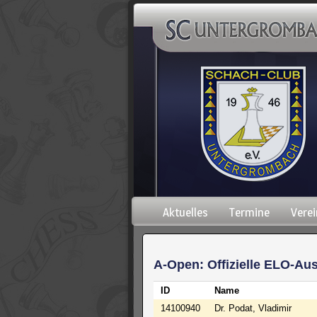
Navigation
Aktuelles
Termine
Verei
überspringen
A-Open: Offizielle ELO-Au
ID
Name
14100940
Dr. Podat, Vladimir