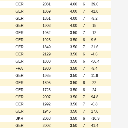
GER
2081
4.00
6
39.6
GER
1869
4.00
7
41.8
GER
1851
4.00
7
-9.2
GER
1903
4.00
7
-18
GER
1952
3.50
7
-12
GER
1925
3.50
6
9.6
GER
1849
3.50
7
21.6
GER
2129
3.50
6
-4.6
GER
1833
3.50
6
-56.4
FRA
1930
3.50
7
-9.4
GER
1985
3.50
7
11.8
GER
1895
3.50
6
-22
GER
1723
3.50
6
-24
GER
2007
3.50
7
94.8
GER
1992
3.50
7
-6.8
GER
1945
3.50
7
27.6
UKR
2063
3.50
6
-10.9
GER
2002
3.50
7
41.4