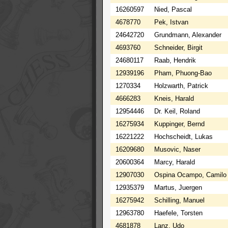
16260597
Nied, Pascal
4678770
Pek, Istvan
24642720
Grundmann, Alexander
4693760
Schneider, Birgit
24680117
Raab, Hendrik
12939196
Pham, Phuong-Bao
1270334
Holzwarth, Patrick
4666283
Kneis, Harald
12954446
Dr. Keil, Roland
16275934
Kuppinger, Bernd
16221222
Hochscheidt, Lukas
16209680
Musovic, Naser
20600364
Marcy, Harald
12907030
Ospina Ocampo, Camilo
12935379
Martus, Juergen
16275942
Schilling, Manuel
12963780
Haefele, Torsten
4681878
Lanz, Udo