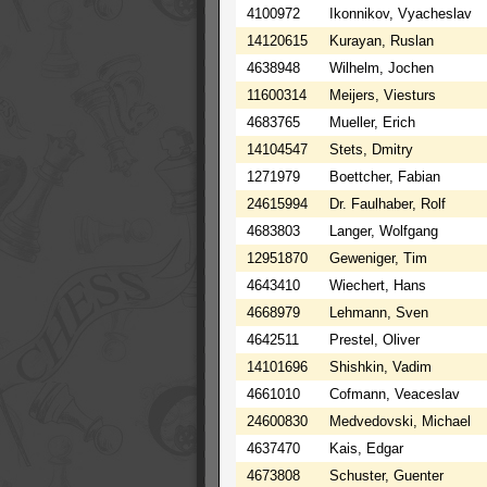
4100972
Ikonnikov, Vyacheslav
14120615
Kurayan, Ruslan
4638948
Wilhelm, Jochen
11600314
Meijers, Viesturs
4683765
Mueller, Erich
14104547
Stets, Dmitry
1271979
Boettcher, Fabian
24615994
Dr. Faulhaber, Rolf
4683803
Langer, Wolfgang
12951870
Geweniger, Tim
4643410
Wiechert, Hans
4668979
Lehmann, Sven
4642511
Prestel, Oliver
14101696
Shishkin, Vadim
4661010
Cofmann, Veaceslav
24600830
Medvedovski, Michael
4637470
Kais, Edgar
4673808
Schuster, Guenter