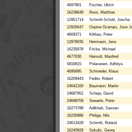
4697901
Fischer, Ulrich
16238648
Roos, Matthias
12951714
Schmitt-Schott, Joscha
12926647
Ospina Ocampo, Jose J
4669371
Kilthau, Peter
12978035
Herrmann, Jens
16235878
Fricke, Michael
4677030
Hansult, Manfred
5816815
Polavaram, Adhitya
4695895
Schroeder, Klaus
16209443
Fedler, Robert
24642100
Baumann, Martin
24687952
Scheja, David
24698709
Sewarte, Peter
16273788
Adlkhah, Sassan
16235886
Philipp, Nils
24613428
Schmitt, Roland
16240928
Sekulic, Georg