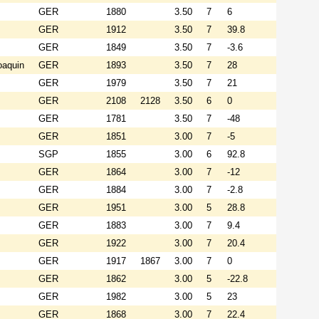
GER
1880
3.50
7
6
GER
1912
3.50
7
39.8
GER
1849
3.50
7
-3.6
oaquin
GER
1893
3.50
7
28
GER
1979
3.50
7
21
GER
2108
2128
3.50
6
0
GER
1781
3.50
7
-48
GER
1851
3.00
7
-5
SGP
1855
3.00
6
92.8
GER
1864
3.00
7
-12
GER
1884
3.00
7
-2.8
GER
1951
3.00
5
28.8
GER
1883
3.00
7
9.4
GER
1922
3.00
7
20.4
GER
1917
1867
3.00
7
0
GER
1862
3.00
5
-22.8
GER
1982
3.00
5
23
GER
1868
3.00
7
22.4