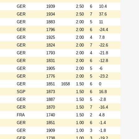
GER
1939
2.50
6
10.4
GER
1934
2.50
7
37.6
GER
1883
2.00
5
11
GER
1796
2.00
6
-24.4
GER
1925
2.00
4
7.8
GER
1824
2.00
7
-22.6
GER
1793
2.00
4
-21.8
GER
1831
2.00
6
-12.8
GER
1905
2.00
5
-6
GER
1776
2.00
5
-23.2
GER
1851
1658
1.50
6
0
SGP
1873
1.50
6
16.8
GER
1887
1.50
5
-2.8
GER
1870
1.50
7
-16.4
FRA
1740
1.50
2
4.8
GER
1851
1.00
6
-1.4
GER
1909
1.00
3
-1.8
GER
1738
1.00
3
-19.2