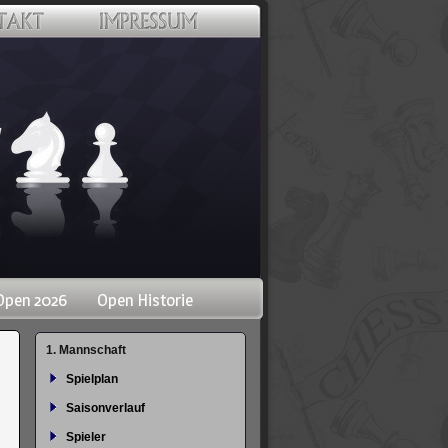
Open 2026
Open Historie
Navigation
1. Mannschaft
überspringen
Spielplan
Saisonverlauf
Spieler