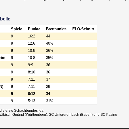
belle
Spiele
Punkte
Brettpunkte
ELO-Schnitt
9
16:2
44
9
12:6
40½
9
10:8
36½
eim
9
10:8
35½
9
9:9
36
9
8:10
36
9
7:11
37
N)
9
7:11
29
9
6:12
34
9
5:13
31½
 die erste Schachbundesliga.
hwäbisch Gmünd (Württemberg), SC Untergrombach (Baden) und SC Pasing