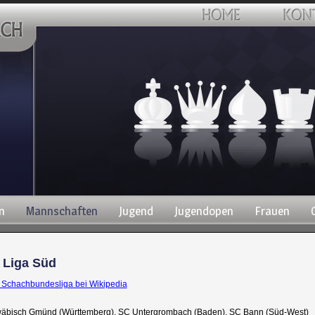
n
Mannschaften
Jugend
Jugendopen
Frauen
 Liga Süd
. Schachbundesliga bei Wikipedia
wäbisch Gmünd (Württemberg), SC Untergrombach (Baden), SC Bann (Süd-West)