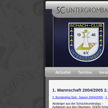
Navigation
Aktuelles
Termine
Verei
überspringen
1. Mannschaft 2004/2005 2.
2. Bundesliga Süd - Saison 2004/2005
-
2
Absteiger aus der Schachbundesliga: -
Aufsteiger aus den Oberligen: SGEM Sch