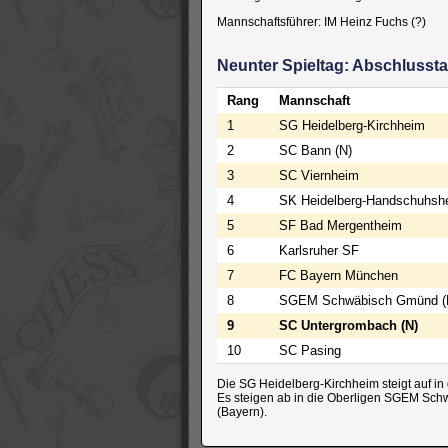
Mannschaftsführer: IM Heinz Fuchs (?)
Neunter Spieltag: Abschlussta
Rang
Mannschaft
1
SG Heidelberg-Kirchheim
2
SC Bann (N)
3
SC Viernheim
4
SK Heidelberg-Handschuhsh
5
SF Bad Mergentheim
6
Karlsruher SF
7
FC Bayern München
8
SGEM Schwäbisch Gmünd (
9
SC Untergrombach (N)
10
SC Pasing
Die SG Heidelberg-Kirchheim steigt auf in
Es steigen ab in die Oberligen SGEM Sc
(Bayern).