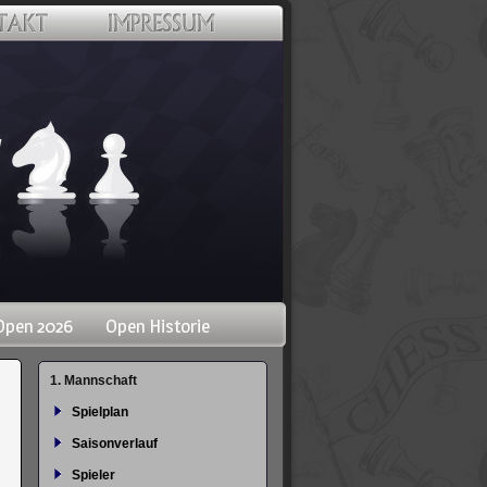
Open 2026
Open Historie
Navigation
1. Mannschaft
überspringen
Spielplan
Saisonverlauf
Spieler