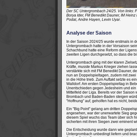
Der SC Untergrombach 24/25. Von links: P
Borya Ider, FM Benedikt Dauner, IM Heinz
Podat, Andre Hayen, Levin Uyar.
Analyse der Saison
In der Saison 2024/25 wurde erstmals in 
Untergrombach hatte in der Vorsaison sein Z
Schachbund hatte eine Reform der Ligenstru
zweiten Ligen durchgesetzt, so dass die b
Untergrombach ging mit der klaren Zielset
Kräfte, musste Markus Krieger ziehen las
verstärkte sich mit FM Benedikt Dauner, 
nun an Doppelspieltagen, zudem mit zwei 
in die Höhe trieb. Zum Auftakt setzte es e
Walldorf. Am ersten Doppelspieltag in Beb
Unentschieden gegen Jedesheim und ein 
Mittelfeld der Liga. Bereits vor der Sais
Brombach und Baden-Baden steigen würde,
"Hoffnung" auf, geholfen hat es nicht, be
Ein "Big Point" gelang am dritten Doppel
angesehen, war der unerwartete Sieg geg
diesem Spiel wuchs das Team über sich h
sicherten mit ihren Siegen zwei eminent w
Die Entscheidung wurde dann wie geplant
Untergrombach unbedingt liefern und brac