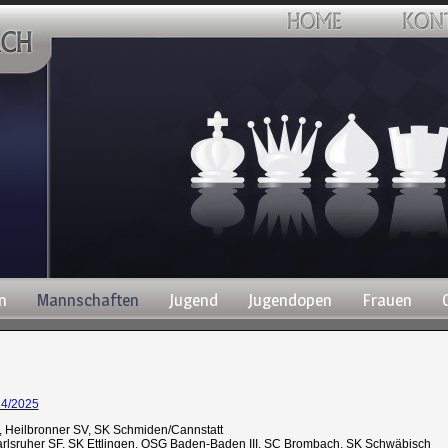
n
Mannschaften
Jugend
Jugendopen
Frauen
24/2025
, Heilbronner SV, SK Schmiden/Cannstatt
rlsruher SF, SK Ettlingen, OSG Baden-Baden III, SC Brombach, SK Schwäbisch