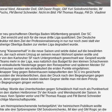
ascal Nied, Alexander Doll, GM Davor Rogic, GM Yuri Solodovnichenko, IM
 Fuchs, FM Bernd Schneider. Nicht im Bild: FM Thomas Raupp, FM Dr. Vladimir
der neu geschaffenen Oberliga Baden-Württemberg gespielt. Der SC
iel erreicht und sich für die neue dritte Liga qualifiziert. Der Deutsche
ktur mit dem Ziel der Professionalisierung in nur nur noch zwei statt vier
isherige Oberliga Baden zur vierten Liga degradiert wurde.
zung "Klassenerhalt" in die neue Saison und setzte dabei auf die bewährten
sen, der nach einem Umzug an seinem neuen Wohnort spielen wollte und
der von den Karlsruher SF nach Untergrombach gewechselt war. Gespielt wurde
Teams mehr in der Liga, was natürlich das Budget für den kleinen Schachverein
ine einkalkulierte Niederlage gegen den Reisepartner und späteren Meister SV
enhausen wurden wie einkalkuliert die ersten Punkte eingefahren:
knapper Sieg gegen Bebenhausen katapultierten den SCU ins gesicherte
on wussten die Verantwortlichen, dass der Druck nach den Begegnungen gegen
 denn gegen diese beiden starken Gegner stellte man mit dem Prinzip
ide Begegnungen gingen verloren.
spieltag: Wurde das Unentschieden gegen Schwäbisch Hall noch als Punktverlust
en den starken Heilbronner SV der Knack- und Wendepunkt der Saison. In
inaus: Kein Spieler verlor und FM Thomas Raupp und FM Bernd Schneider
ichtige Mannschaftspunkte.
 am Heimspielwochenende herbeigeführt: Vor heimischem Publikum wollte
hte alle drei Spitzenspieler GM Solodovnichenko, IM Ider und GM Rogic an die