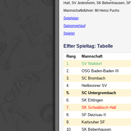
Hall, SV Jedesheim, SK Bebenhausen, SF 
Mannschaftsführer: IM Heinz Fuchs
Spielplan
Saisonverlauf
Spieler
Elfter Spieltag: Tabelle
Rang
Mannschaft
1.
SV Walldorf
2.
OSG Baden-Baden III
3.
SC Brombach
4.
Heilbronner SV
5.
SC Untergrombach
6.
SK Ettlingen
7.
SK Schwäbisch Hall
8.
SF Deizisau II
9.
Karlsruher SF
10.
SK Bebenhausen