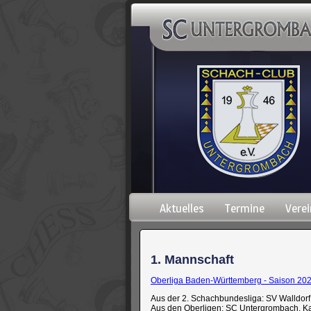
Navigation
Aktuelles
Termine
Verei
überspringen
1. Mannschaft
Oberliga Baden-Württemberg - Saison 20
Aus der 2. Schachbundesliga: SV Walldorf
Aus den Oberligen: SC Untergrombach, Ka