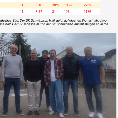
11
6:16
38½
185½
2239
11
5:17
31
126
2186
Bundesliga Süd. Der SK Schwäbisch Hall steigt auf eigenen Wunsch ab, davon
asse hält. Der SV Jedesheim und der SK Schmiden/Canstatt steigen ab in die