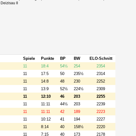
Deizisau II
Spiele
Punkte
BP
BW
ELO-Schnitt
11
18:4
54½
254
2354
11
17:5
50
235½
2314
11
14:8
48
230
2252
11
13:9
52½
224½
2309
11
12:10
46
203
2255
11
11:11
44½
203
2239
11
11:11
42
189
2223
11
10:12
41
194
2227
11
8:14
40
158½
2220
11
7:15
40
173
2178