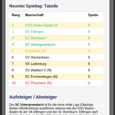
Neunter Spieltag: Tabelle
Rang
Mannschaft
Spiele
Punkte
1
OSG Baden-Baden III
9
18:0
2
SK Ettlingen
9
13:5
3
SC Brombach
9
12:6
4
SC Untergrombach
9
12:6
5
Karlsruher SF
9
10:8
6
SV Hockenheim
9
8:10
7
SK Ladenburg
9
7:11
8
SV Walldorf II (N)
9
7:11
9
SC Emmendingen (N)
9
2:14
10
SC Pforzheim (N)
9
1:17
Aufsteiger / Absteiger
Der
SC Untergrombach
ist für die neue dritte Liga (Oberliga
Baden-Württemberg) qualifiziert, ebenso wie die OSG Baden-
Baden III, der SK Ettlingen und der SC Brombach. Ettlingen darf