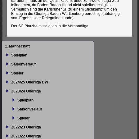
darüber hinaus an der Qualifikationsrunde zur zweiten Liga Süd
teilnehmen, da Baden-Baden III dort nicht spielberechtigt ist.
Vermutlich sind die Karlsruher SF zu einem Stichkampf um den
Einzug in die Oberliga Baden-Württemberg berechtigt (abhängig
vom Ergebnis der Relegationsrunde).
Der SC Pforzheim steigt ab in die Verbandliga.
Navigation
1. Mannschaft
überspringen
Spielplan
Saisonverlauf
Spieler
2024/25 Oberliga BW
2023/24 Oberliga
Spielplan
Saisonverlauf
Spieler
2022/23 Oberliga
2021/22 Oberliga