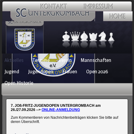
Navigation
Aktuelles
Termine
Verein
Mannschaften
überspringen
Jugend
Jugendopen
Frauen
Open 2026
Open Historie
7. JOß-FRITZ-JUGENDOPEN UNTERGROMBACH am
26./27.09.2026 -->
ONLINE-ANMELDUNG
Zum Kommentieren von Nachrichtenbeiträgen klicken Sie bitte auf
deren Überschrift.