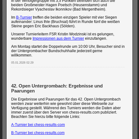
In der Verfolgergruppe mit 3,5 Punkten befinden sich auch die
beiden Großmeister Hagen Poetsch (Heusenstamm) und
Rekordsieger Vyacheslav Ikonnikov (Bad Mergentheim).
Im
B-Turnier
treffen die beiden einzigen Spieler mit vier Siegen
aufeinander: Linus Ihle (Bruchsal) führt in Runde fünf die weißen
Steine gegen Eric Backhaus (Sölden).
Unserer Turnierleitern FSR Kristin Wodzinski ist es gelungen,
wunderbare
Impressionen aus dem Turnier
einzufangen.
Am Montag startet die Doppelrunde um 10:00 Uhr, Besucher sind in
der Untergrombacher Bundschuhhalle jederzeit gerne
willkommen.
05.01.2026 02:29
42. Open Untergrombach: Ergebnisse und
Paarungen
Die Ergebnisse und Paarungen für das 42. Open Untergrombach
werden zwar weiterhin wie gewohnt über diese Webseite zur
Verfügung gestellt. Während des Turniers werden die Daten aber
immer zuerst über den Server von chess-results.com publiziert.
Beachten Sie hierzu bitte folgende Links:
A-Turnier bei chess-results-com
B-Turnier bei chess-results.com