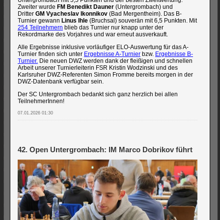
Untergrombach mit 5,5 Punkten und der besten Zweitwertung.
Zweiter wurde
FM Benedikt Dauner
(Untergrombach) und
Dritter
GM Vyacheslav Ikonnikov
(Bad Mergentheim). Das B-
Turnier gewann
Linus Ihle
(Bruchsal) souverän mit 6,5 Punkten. Mit
254 Teilnehmern
blieb das Turnier nur knapp unter der
Rekordmarke des Vorjahres und war erneut ausverkauft.
Alle Ergebnisse inklusive vorläufiger ELO-Auswertung für das A-
Turnier finden sich unter
Ergebnisse A-Turnier
bzw.
Ergebnisse B-
Turnier.
Die neuen DWZ werden dank der fleißigen und schnellen
Arbeit unserer Turnierleiterin FSR Kristin Wodzinski und des
Karlsruher DWZ-Referenten Simon Fromme bereits morgen in der
DWZ-Datenbank verfügbar sein.
Der SC Untergrombach bedankt sich ganz herzlich bei allen
TeilnehmerInnen!
07.01.2026 01:30
42. Open Untergrombach: IM Marco Dobrikov führt