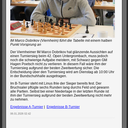
IM Marco Dobrikov (Viernheim) führt die Tabelle mit einem halben
Punkt Vorsprung an
Der Viernheimer IM Marco Dobrikov hat glänzende Aussichten auf
einen Turniersieg beim 42. Open Untergrombach, muss jedoch
noch die schwierige Aufgabe meistern, mit Schwarz gegen GM
Hagen Poetsch nicht zu verlieren. In diesem Fall wäre ihm der
Turniersieg aufgrund der besten Zweitwertung sicher. Die
Entscheidung über den Turniersieg wird am Dienstag ab 10:00 Uhr
in der Bundschuhhalle ausgetragen.
Im B-Turnier steht mit Linus Ihle der Sieger bereits fest. Der
Bruchsaler pflügte sechs Runden lang durchs Feld und gewann
alle Partien. Selbst bei einer Niederlage in der letzten Runde ist
ihm der Turniersieg aufgrund der besten Zweitwertung nicht mehr
zu nehmen.
Ergebnisse A-Turnier
|
Ergebnisse B-Turnier
06.01.2026 02:42