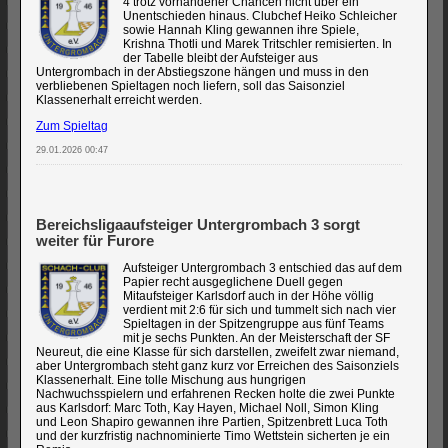
4 trotz vorhandener Chancen nicht über ein
Unentschieden hinaus. Clubchef Heiko Schleicher
sowie Hannah Kling gewannen ihre Spiele,
Krishna Thotli und Marek Tritschler remisierten. In
der Tabelle bleibt der Aufsteiger aus
Untergrombach in der Abstiegszone hängen und muss in den
verbliebenen Spieltagen noch liefern, soll das Saisonziel
Klassenerhalt erreicht werden.
Zum Spieltag
29.01.2026 00:47
Bereichsligaaufsteiger Untergrombach 3 sorgt
weiter für Furore
Aufsteiger Untergrombach 3 entschied das auf dem
Papier recht ausgeglichene Duell gegen
Mitaufsteiger Karlsdorf auch in der Höhe völlig
verdient mit 2:6 für sich und tummelt sich nach vier
Spieltagen in der Spitzengruppe aus fünf Teams
mit je sechs Punkten. An der Meisterschaft der SF
Neureut, die eine Klasse für sich darstellen, zweifelt zwar niemand,
aber Untergrombach steht ganz kurz vor Erreichen des Saisonziels
Klassenerhalt. Eine tolle Mischung aus hungrigen
Nachwuchsspielern und erfahrenen Recken holte die zwei Punkte
aus Karlsdorf: Marc Toth, Kay Hayen, Michael Noll, Simon Kling
und Leon Shapiro gewannen ihre Partien, Spitzenbrett Luca Toth
und der kurzfristig nachnominierte Timo Wettstein sicherten je ein