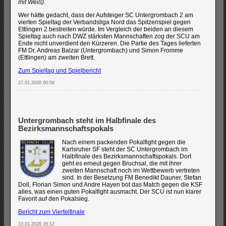
mit Weiß).
Wer hätte gedacht, dass der Aufsteiger SC Untergrombach 2 am
vierten Spieltag der Verbandsliga Nord das Spitzenspiel gegen
Ettlingen 2 bestreiten würde. Im Vergleich der beiden an diesem
Spieltag auch nach DWZ stärksten Mannschaften zog der SCU am
Ende nicht unverdient den Kürzeren. Die Partie des Tages lieferten
FM Dr. Andreas Balzar (Untergrombach) und Simon Fromme
(Ettlingen) am zweiten Brett.
Zum Spieltag und Spielbericht
27.01.2026 00:56
Untergrombach steht im Halbfinale des
Bezirksmannschaftspokals
Nach einem packenden Pokalfight gegen die
Karlsruher SF steht der SC Untergrombach im
Halbfinale des Bezirksmannschaftspokals. Dort
geht es erneut gegen Bruchsal, die mit ihrer
zweiten Mannschaft noch im Wettbewerb vertreten
sind. In der Besetzung FM Benedikt Dauner, Stefan
Doll, Florian Simon und Andre Hayen bot das Match gegen die KSF
alles, was einen guten Pokalfight ausmacht. Der SCU ist nun klarer
Favorit auf den Pokalsieg.
Bericht zum Viertelfinale
10.01.2026 16:12