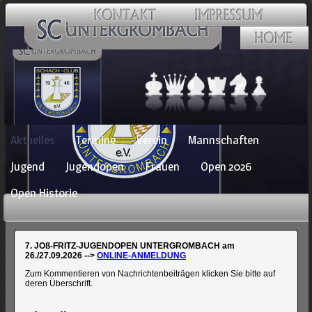
Navigation
Aktuelles
Termine
Verein
Mannschaften
überspringen
Jugend
Jugendopen
Frauen
Open 2026
Open Historie
7. JOß-FRITZ-JUGENDOPEN UNTERGROMBACH am
26./27.09.2026 -->
ONLINE-ANMELDUNG
Zum Kommentieren von Nachrichtenbeiträgen klicken Sie bitte auf
deren Überschrift.