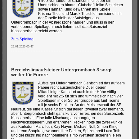
4 trotz vorhandener Chancen nicht über ein
Unentschieden hinaus. Clubchef Heiko Schleicher
sowie Hannah Kling gewannen ihre Spiele,
Krishna Thotli und Marek Tritschler remisierten. In
der Tabelle bleibt der Aufsteiger aus
Untergrombach in der Abstiegszone hängen und muss in den
verbliebenen Spieltagen noch liefern, soll das Saisonziel
Klassenerhalt erreicht werden.
Zum Spieltag
29.01.2026 00:47
Bereichsligaaufsteiger Untergrombach 3 sorgt
weiter für Furore
Aufsteiger Untergrombach 3 entschied das auf dem
Papier recht ausgeglichene Duell gegen
Mitaufsteiger Karlsdorf auch in der Höhe völlig
verdient mit 2:6 für sich und tummelt sich nach vier
Spieltagen in der Spitzengruppe aus fünf Teams
mit je sechs Punkten. An der Meisterschaft der SF
Neureut, die eine Klasse für sich darstellen, zweifelt zwar niemand,
aber Untergrombach steht ganz kurz vor Erreichen des Saisonziels
Klassenerhalt. Eine tolle Mischung aus hungrigen
Nachwuchsspielern und erfahrenen Recken holte die zwei Punkte
aus Karlsdorf: Marc Toth, Kay Hayen, Michael Noll, Simon Kling
und Leon Shapiro gewannen ihre Partien, Spitzenbrett Luca Toth
und der kurzfristig nachnominierte Timo Wettstein sicherten je ein