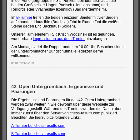
In der Verfolgergruppe mit 3,5 Punkten befinden sich auch die
beiden Großmeister Hagen Poetsch (Heusenstamm) und
Rekordsieger Vyacheslav Ikonnikov (Bad Mergentheim).
Im
B-Turnier
treffen die beiden einzigen Spieler mit vier Siegen
aufeinander: Linus Ihle (Bruchsal) führt in Runde fünf die weißen
Steine gegen Eric Backhaus (Sölden).
Unserer Turnierleitern FSR Kristin Wodzinski ist es gelungen,
wunderbare
Impressionen aus dem Turnier
einzufangen.
Am Montag startet die Doppelrunde um 10:00 Uhr, Besucher sind in
der Untergrombacher Bundschuhhalle jederzeit gerne
willkommen.
05.01.2026 02:29
42. Open Untergrombach: Ergebnisse und
Paarungen
Die Ergebnisse und Paarungen für das 42. Open Untergrombach
werden zwar weiterhin wie gewohnt über diese Webseite zur
Verfügung gestellt. Während des Turniers werden die Daten aber
immer zuerst über den Server von chess-results.com publiziert.
Beachten Sie hierzu bitte folgende Links:
A-Turnier bei chess-results-com
B-Turnier bei chess-results.com