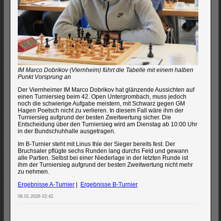
IM Marco Dobrikov (Viernheim) führt die Tabelle mit einem halben
Punkt Vorsprung an
Der Viernheimer IM Marco Dobrikov hat glänzende Aussichten auf
einen Turniersieg beim 42. Open Untergrombach, muss jedoch
noch die schwierige Aufgabe meistern, mit Schwarz gegen GM
Hagen Poetsch nicht zu verlieren. In diesem Fall wäre ihm der
Turniersieg aufgrund der besten Zweitwertung sicher. Die
Entscheidung über den Turniersieg wird am Dienstag ab 10:00 Uhr
in der Bundschuhhalle ausgetragen.
Im B-Turnier steht mit Linus Ihle der Sieger bereits fest. Der
Bruchsaler pflügte sechs Runden lang durchs Feld und gewann
alle Partien. Selbst bei einer Niederlage in der letzten Runde ist
ihm der Turniersieg aufgrund der besten Zweitwertung nicht mehr
zu nehmen.
Ergebnisse A-Turnier
|
Ergebnisse B-Turnier
06.01.2026 02:42