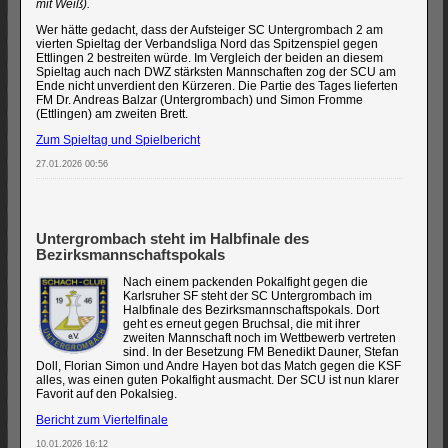
mit Weiß).
Wer hätte gedacht, dass der Aufsteiger SC Untergrombach 2 am
vierten Spieltag der Verbandsliga Nord das Spitzenspiel gegen
Ettlingen 2 bestreiten würde. Im Vergleich der beiden an diesem
Spieltag auch nach DWZ stärksten Mannschaften zog der SCU am
Ende nicht unverdient den Kürzeren. Die Partie des Tages lieferten
FM Dr. Andreas Balzar (Untergrombach) und Simon Fromme
(Ettlingen) am zweiten Brett.
Zum Spieltag und Spielbericht
27.01.2026 00:56
Untergrombach steht im Halbfinale des
Bezirksmannschaftspokals
Nach einem packenden Pokalfight gegen die
Karlsruher SF steht der SC Untergrombach im
Halbfinale des Bezirksmannschaftspokals. Dort
geht es erneut gegen Bruchsal, die mit ihrer
zweiten Mannschaft noch im Wettbewerb vertreten
sind. In der Besetzung FM Benedikt Dauner, Stefan
Doll, Florian Simon und Andre Hayen bot das Match gegen die KSF
alles, was einen guten Pokalfight ausmacht. Der SCU ist nun klarer
Favorit auf den Pokalsieg.
Bericht zum Viertelfinale
10.01.2026 16:12