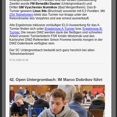
Untergrombach mit 5,5 Punkten und der besten Zweitwertung.
Zweiter wurde
FM Benedikt Dauner
(Untergrombach) und
Dritter
GM Vyacheslav Ikonnikov
(Bad Mergentheim). Das B-
Turnier gewann
Linus Ihle
(Bruchsal) souverän mit 6,5 Punkten. Mit
254 Teilnehmern
blieb das Turnier nur knapp unter der
Rekordmarke des Vorjahres und war erneut ausverkauft.
Alle Ergebnisse inklusive vorläufiger ELO-Auswertung für das A-
Turnier finden sich unter
Ergebnisse A-Turnier
bzw.
Ergebnisse B-
Turnier.
Die neuen DWZ werden dank der fleißigen und schnellen
Arbeit unserer Turnierleiterin FSR Kristin Wodzinski und des
Karlsruher DWZ-Referenten Simon Fromme bereits morgen in der
DWZ-Datenbank verfügbar sein.
Der SC Untergrombach bedankt sich ganz herzlich bei allen
TeilnehmerInnen!
07.01.2026 01:30
42. Open Untergrombach: IM Marco Dobrikov führt