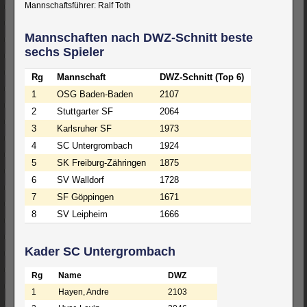
Mannschaftsführer: Ralf Toth
Mannschaften nach DWZ-Schnitt beste
sechs Spieler
Rg
Mannschaft
DWZ-Schnitt (Top 6)
1
OSG Baden-Baden
2107
2
Stuttgarter SF
2064
3
Karlsruher SF
1973
4
SC Untergrombach
1924
5
SK Freiburg-Zähringen
1875
6
SV Walldorf
1728
7
SF Göppingen
1671
8
SV Leipheim
1666
Kader SC Untergrombach
Rg
Name
DWZ
1
Hayen, Andre
2103