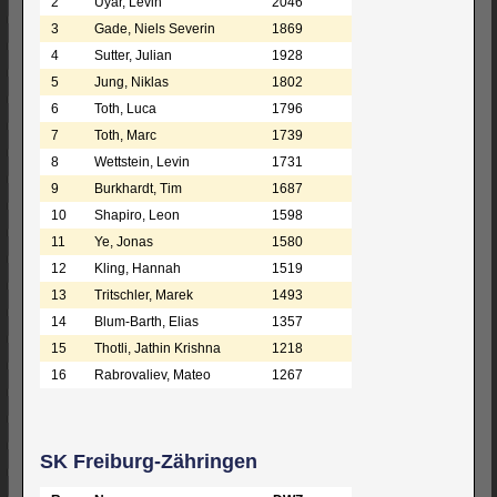
2
Uyar, Levin
2046
3
Gade, Niels Severin
1869
4
Sutter, Julian
1928
5
Jung, Niklas
1802
6
Toth, Luca
1796
7
Toth, Marc
1739
8
Wettstein, Levin
1731
9
Burkhardt, Tim
1687
10
Shapiro, Leon
1598
11
Ye, Jonas
1580
12
Kling, Hannah
1519
13
Tritschler, Marek
1493
14
Blum-Barth, Elias
1357
15
Thotli, Jathin Krishna
1218
16
Rabrovaliev, Mateo
1267
SK Freiburg-Zähringen