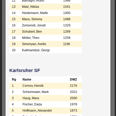
12
Baihaghi, Arash
1566
13
Matz, Niklas
1541
14
Heidemann, Malte
1400
15
Maus, Simona
1488
16
Zomorodi, Jonah
1329
17
Schubert, Ben
1269
18
Müller, Theo
1258
19
Simonyan, Avetis
1196
20
Kukhianidze, Giorgi
Karlsruher SF
Rg
Name
DWZ
1
Cernov, Henrik
2176
2
Scheinmaier, Mark
2022
3
Haug, Mara
2000
4
Fischer, Darja
1978
5
Hoffmann, Alexander
1873