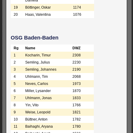
Daniela
19
Böttinger, Oskar
1174
20
Haas, Valentina
1076
OSG Baden-Baden
Rg
Name
DWZ
1
Kocharin, Timur
2308
2
Semling, Julius
2230
3
Semling, Johannes
2190
4
Uhlmann, Tim
2068
5
Neves, Carlos
1973
6
Miller, Lysander
1870
7
Uhlmann, Jonas
1833
8
Yin, Vito
1766
9
Weise, Leopold
1821
10
Büttner, Anton
1782
11
Baihaghi, Aryana
1780