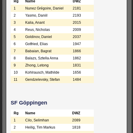
Rg
Name
DWZ
1
Nunez Grégoire, Daniel
2181
2
Yasmo, Daniil
2193
3
Kalia, Anant
2015
4
Reus, Nicholas
2009
5
Goldinov, Daniel
2037
6
Gotfried, Elias
1947
7
Babaian, Bagrat
1866
8
Balazs, Sztella Anna
1862
9
Zhong, Letong
1831
10
Kohlrausch, Mathilde
1656
11
Gendzelevsky, Stefan
1484
SF Göppingen
Rg
Name
DWZ
1
Cilo, Selimhan
2089
2
Heilig, Tim Markus
1818