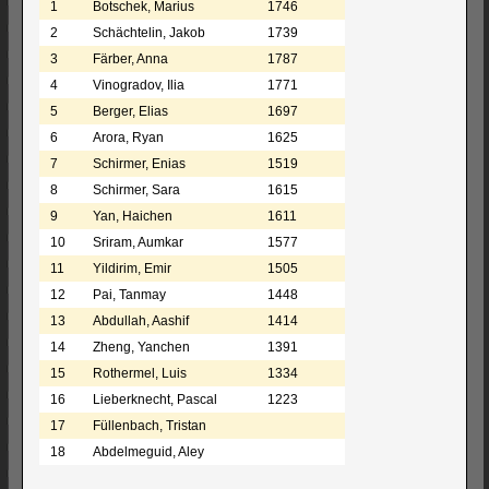
1
Botschek, Marius
1746
2
Schächtelin, Jakob
1739
3
Färber, Anna
1787
4
Vinogradov, Ilia
1771
5
Berger, Elias
1697
6
Arora, Ryan
1625
7
Schirmer, Enias
1519
8
Schirmer, Sara
1615
9
Yan, Haichen
1611
10
Sriram, Aumkar
1577
11
Yildirim, Emir
1505
12
Pai, Tanmay
1448
13
Abdullah, Aashif
1414
14
Zheng, Yanchen
1391
15
Rothermel, Luis
1334
16
Lieberknecht, Pascal
1223
17
Füllenbach, Tristan
18
Abdelmeguid, Aley