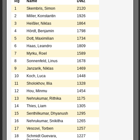
Rg
Name
DWZ
1
Skembris, Simon
2120
2
Miller, Konstantin
1926
3
Heißler, Niklas
1864
4
Hördt, Benjamin
1798
5
Dott, Maximilian
1734
6
Haas, Leandro
1809
7
Myrku, Roel
1589
8
Sonnenfeld, Linus
1678
9
Janzarik, Niklas
1469
10
Koch, Luca
1448
11
Sholokhov, Illia
1328
12
Hou, Minmu
1454
13
Nehrukumar, Rithika
1175
14
Thies, Liam
1305
15
Senthilkumar, Dhyanush
1295
16
Nehrukumar, Snikitha
1265
17
Vescovi, Torben
1257
18
Schmidt Guevara,
1227