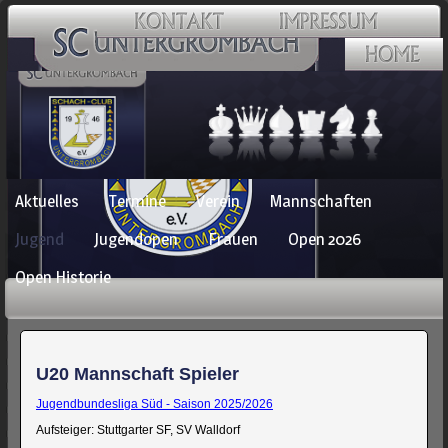
Navigation
Aktuelles
Termine
Verein
Mannschaften
überspringen
Jugend
Jugendopen
Frauen
Open 2026
Open Historie
U20 Mannschaft Spieler
Jugendbundesliga Süd - Saison 2025/2026
Aufsteiger: Stuttgarter SF, SV Walldorf