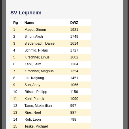
SV Leipheim
Rg
Name
DWZ
1
Maget, Simon
1921
2
Singh, Aksh
1749
3
Biedenbach, Daniel
1614
4
Schmid, Niklas
1727
5
Kirschner, Linus
1602
6
Kehl, Felix
1384
7
Kirschner, Magnus
1354
8
Liu, Kaiyang
1451
9
Sun, Andy
1066
10
Rösch, Philipp
1156
11
Kehl, Patrick
1090
12
Tame, Maximilian
997
13
Ries, Noel
887
14
Roh, Leon
798
15
Teske, Michael