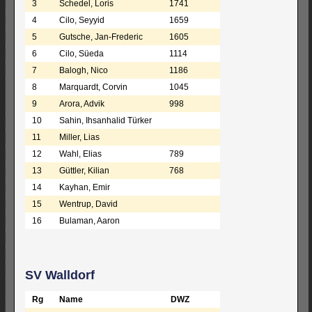
3
Schedel, Loris
1741
4
Cilo, Seyyid
1659
5
Gutsche, Jan-Frederic
1605
6
Cilo, Süeda
1114
7
Balogh, Nico
1186
8
Marquardt, Corvin
1045
9
Arora, Advik
998
10
Sahin, Ihsanhalid Türker
11
Miller, Lias
12
Wahl, Elias
789
13
Güttler, Kilian
768
14
Kayhan, Emir
15
Wentrup, David
16
Bulaman, Aaron
SV Walldorf
Rg
Name
DWZ