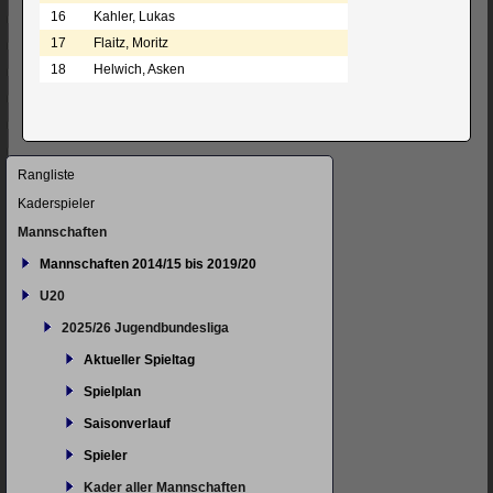
16
Kahler, Lukas
17
Flaitz, Moritz
18
Helwich, Asken
Navigation
Rangliste
überspringen
Kaderspieler
Mannschaften
Mannschaften 2014/15 bis 2019/20
U20
2025/26 Jugendbundesliga
Aktueller Spieltag
Spielplan
Saisonverlauf
Spieler
Kader aller Mannschaften