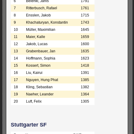
6
Belenki, Janis
1791
7
Ritterbusch, Rafael
1761
8
Ensslen, Jakob
1715
9
Khachaturyan, Konstantin
1743
10
Müller, Maximilian
1645
11
Maier, Kalle
1659
12
Jakob, Lucas
1600
13
Grabenbauer, Jan
1635
14
Hoffmann, Sophia
1623
15
Kossert, Simon
1418
16
Liu, Kairui
1391
17
Nguyen, Hung Phat
1385
18
Kling, Sebastian
1382
19
Naeher, Leander
1364
20
Luft, Felix
1305
Stuttgarter SF