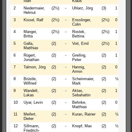
Ioan
Klaus
2
Niedermaier,
(2½)
-
Uhlarz, Jörg
(3)
1 - 0
Helmut
3
Kissel, Ralf
(2½)
-
Ensslinger,
(2½)
0 - 1
Colin
4
Mangei,
(2½)
-
Rostek,
(2½)
1 - 0
Britta
Bettina
5
Galla,
(2)
-
Voit, Emil
(2½)
1 - 0
Matthias
6
Rügert,
(2)
-
Greiling,
(2)
1 - 0
Jonathan
Peter
7
Talmon, Jörg
(2)
-
Hannig,
(2)
0 - 1
Armin
8
Brüstle,
(2)
-
Scheinmaier,
(2)
½ - ½
Wilfried
Mark
9
Wandelt,
(2)
-
Aktas,
(2)
1 - 0
Lukas
Sebahattin
10
Uyar, Levin
(2)
-
Behnke,
(2)
0 - 1
Matthias
11
Meifert,
(2)
-
Kuran, Rainer
(2)
½ - ½
Dieter
12
Sillmann,
(2)
-
Knopf, Max
(2)
½ - ½
Friedrich-