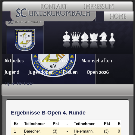
Navigation
Aktuelles
Termine
Verein
Mannschaften
überspringen
Jugend
Jugendopen
Frauen
Open 2026
Open Historie
Ergebnisse B-Open 4. Runde
Br
Teilnehmer
Pkt
-
Teilnehmer
Pkt
Ergebnis
1
Barecher,
(3)
-
Heiermann,
(3)
0 - 1