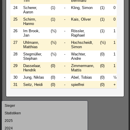
Tim
Bernhard
24
Scherer,
(1)
-
Kling, Simon
(1)
0 - 1
Aaron
25
Schirm,
(1)
-
Kais, Oliver
(1)
0 - 1
Hanno
26
Im Brook,
(½)
-
Rössler,
(1)
1 - 0
Jan
Raphael
27
Uhlmann,
(½)
-
Hochscheidt,
(½)
1 - 0
Matthias
Simon
28
Stegmüller,
(½)
-
Wachter,
(0)
1 - 0
Stephan
Andre
29
Dasselaar,
(0)
-
Zimmermann,
(0)
1 - 0
Hendrik
Mattis
30
Jung, Niklas
(0)
-
Abel, Tobias
(0)
½ - ½
31
Seitz, Heidi
(0)
-
spielfrei
(0)
+ - -
Navigation
Sieger
überspringen
Statistiken
2025
2024