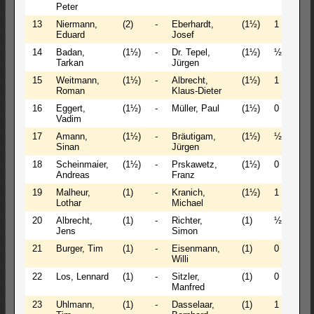
Peter
13
Niermann,
(2)
-
Eberhardt,
(1½)
1 - 0
Eduard
Josef
14
Badan,
(1½)
-
Dr. Tepel,
(1½)
½ - ½
Tarkan
Jürgen
15
Weitmann,
(1½)
-
Albrecht,
(1½)
1 - 0
Roman
Klaus-Dieter
16
Eggert,
(1½)
-
Müller, Paul
(1½)
0 - 1
Vadim
17
Amann,
(1½)
-
Bräutigam,
(1½)
½ - ½
Sinan
Jürgen
18
Scheinmaier,
(1½)
-
Prskawetz,
(1½)
0 - 1
Andreas
Franz
19
Malheur,
(1)
-
Kranich,
(1½)
1 - 0
Lothar
Michael
20
Albrecht,
(1)
-
Richter,
(1)
½ - ½
Jens
Simon
21
Burger, Tim
(1)
-
Eisenmann,
(1)
0 - 1
Willi
22
Los, Lennard
(1)
-
Sitzler,
(1)
0 - 1
Manfred
23
Uhlmann,
(1)
-
Dasselaar,
(1)
1 - 0