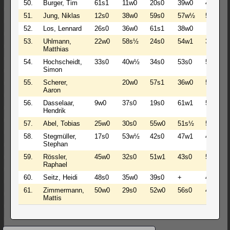
50.
Burger, Tim
61s1
11w0
20s0
39w0
44s1
51.
Jung, Niklas
12s0
38w0
59s0
57w½
55w1
52.
Los, Lennard
26s0
36w0
61s1
38w0
53.
Uhlmann,
22w0
58s½
24s0
54w1
33s0
Matthias
54.
Hochscheidt,
33s0
40w½
34s0
53s0
57w½
Simon
55.
Scherer,
20w0
57s1
36w0
51s0
Aaron
56.
Dasselaar,
9w0
37s0
19s0
61w1
59s1
Hendrik
57.
Abel, Tobias
25w0
30s0
55w0
51s½
54s½
58.
Stegmüller,
17s0
53w½
42s0
47w1
43w0
Stephan
59.
Rössler,
45w0
32s0
51w1
43s0
56w0
Raphael
60.
Seitz, Heidi
48s0
35w0
39s0
+
46w0
61.
Zimmermann,
50w0
29s0
52w0
56s0
47s0
Mattis