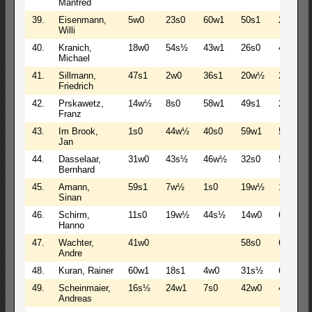
Manfred
39.
Eisenmann,
5w0
23s0
60w1
50s1
26w0
Willi
40.
Kranich,
18w0
54s½
43w1
26s0
49w1
Michael
41.
Sillmann,
47s1
2w0
36s1
20w½
28s0
Friedrich
42.
Prskawetz,
14w½
8s0
58w1
49s1
22w½
Franz
43.
Im Brook,
1s0
44w½
40s0
59w1
58s1
Jan
44.
Dasselaar,
31w0
43s½
46w½
32s0
50w0
Bernhard
45.
Amann,
59s1
7w½
1s0
19w½
14s0
Sinan
46.
Schirm,
11s0
19w½
44s½
14w0
60s1
Hanno
47.
Wachter,
41w0
58s0
61w1
Andre
48.
Kuran, Rainer
60w1
18s1
4w0
31s½
6w0
49.
Scheinmaier,
16s½
24w1
7s0
42w0
40s0
Andreas