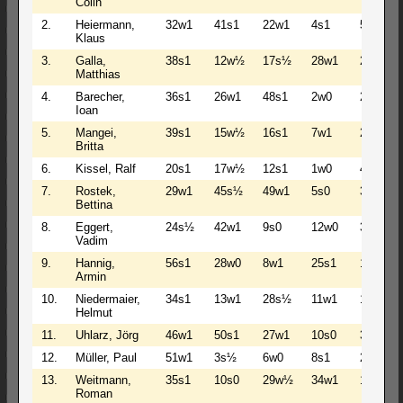
Colin
2.
Heiermann,
32w1
41s1
22w1
4s1
5w1
Klaus
3.
Galla,
38s1
12w½
17s½
28w1
21s1
Matthias
4.
Barecher,
36s1
26w1
48s1
2w0
27s1
Ioan
5.
Mangei,
39s1
15w½
16s1
7w1
2s0
Britta
6.
Kissel, Ralf
20s1
17w½
12s1
1w0
48s1
7.
Rostek,
29w1
45s½
49w1
5s0
31w½
Bettina
8.
Eggert,
24s½
42w1
9s0
12w0
34s1
Vadim
9.
Hannig,
56s1
28w0
8w1
25s1
18w1
Armin
10.
Niedermaier,
34s1
13w1
28s½
11w1
1s0
Helmut
11.
Uhlarz, Jörg
46w1
50s1
27w1
10s0
30w1
12.
Müller, Paul
51w1
3s½
6w0
8s1
20w1
13.
Weitmann,
35s1
10s0
29w½
34w1
17s½
Roman