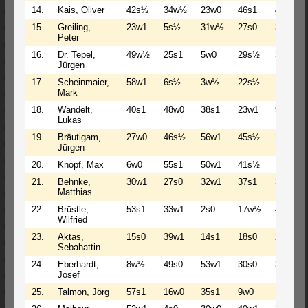
14.
Kais, Oliver
42s½
34w½
23w0
46s1
45w1
15.
Greiling,
23w1
5s½
31w½
27s0
36w1
Peter
16.
Dr. Tepel,
49w½
25s1
5w0
29s½
32w½
Jürgen
17.
Scheinmaier,
58w1
6s½
3w½
22s½
13w½
Mark
18.
Wandelt,
40s1
48w0
38s1
23w1
9s0
Lukas
19.
Bräutigam,
27w0
46s½
56w1
45s½
25w1
Jürgen
20.
Knopf, Max
6w0
55s1
50w1
41s½
12s0
21.
Behnke,
30w1
27s0
32w1
37s1
3w0
Matthias
22.
Brüstle,
53s1
33w1
2s0
17w½
42s½
Wilfried
23.
Aktas,
15s0
39w1
14s1
18s0
29w½
Sebahattin
24.
Eberhardt,
8w½
49s0
53w1
30s0
35w1
Josef
25.
Talmon, Jörg
57s1
16w0
35s1
9w0
19s0