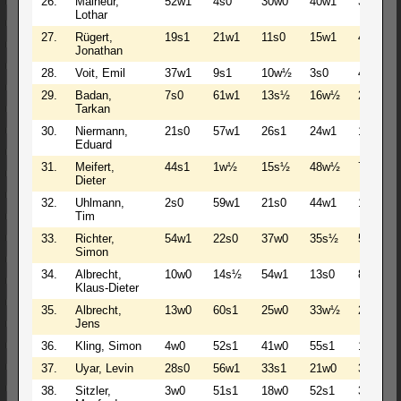
26.
Malheur,
52w1
4s0
30w0
40w1
39s1
Lothar
27.
Rügert,
19s1
21w1
11s0
15w1
4w0
Jonathan
28.
Voit, Emil
37w1
9s1
10w½
3s0
41w1
29.
Badan,
7s0
61w1
13s½
16w½
23s½
Tarkan
30.
Niermann,
21s0
57w1
26s1
24w1
11s0
Eduard
31.
Meifert,
44s1
1w½
15s½
48w½
7s½
Dieter
32.
Uhlmann,
2s0
59w1
21s0
44w1
16s½
Tim
33.
Richter,
54w1
22s0
37w0
35s½
53w1
Simon
34.
Albrecht,
10w0
14s½
54w1
13s0
8w0
Klaus-Dieter
35.
Albrecht,
13w0
60s1
25w0
33w½
24s0
Jens
36.
Kling, Simon
4w0
52s1
41w0
55s1
15s0
37.
Uyar, Levin
28s0
56w1
33s1
21w0
38s0
38.
Sitzler,
3w0
51s1
18w0
52s1
37w1