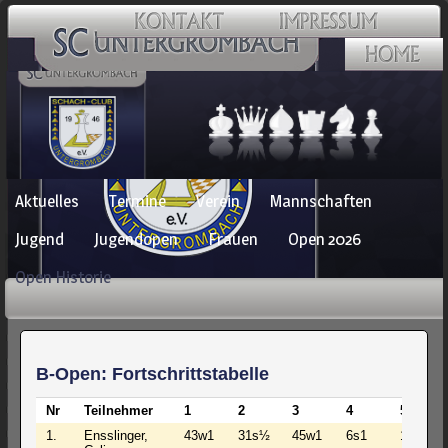
Navigation
Aktuelles
Termine
Verein
Mannschaften
überspringen
Jugend
Jugendopen
Frauen
Open 2026
Open Historie
B-Open: Fortschrittstabelle
Nr
Teilnehmer
1
2
3
4
5
1.
Ensslinger,
43w1
31s½
45w1
6s1
10w1