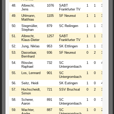
48.
Albrecht,
1076
SABT
1
1
3
1.5
Jens
Frankfurter TV
49.
Uhlmann,
1105
SF Neureut
1
1
3
1.5
Matthias
50.
Stegmüller,
879
SC Reilingen
1
1
3
1.5
Stephan
51.
Albrecht,
1257
SABT
1
1
3
1.5
Klaus-Dieter
Frankfurter TV
52.
Jung, Niklas
953
SK Ettlingen
1
1
3
1.5
53.
Dasselaar,
936
SF Neureut
0
2
3
1.0
Bernhard
54.
Rössler,
732
SC
1
0
4
1.0
Raphael
Untergrombach
55.
Los, Lennard
901
SC
1
0
3
1.0
Untergrombach
56.
Seitz, Heidi
SK Eutingen
1
0
4
1.0
57.
Hochscheidt,
721
SSV Bruchsal
0
2
3
1.0
Simon
58.
Scherer,
891
SC
1
0
3
1.0
Aaron
Untergrombach
59.
Wachter,
887
SC
1
0
2
1.0
Andre
Untergrombach