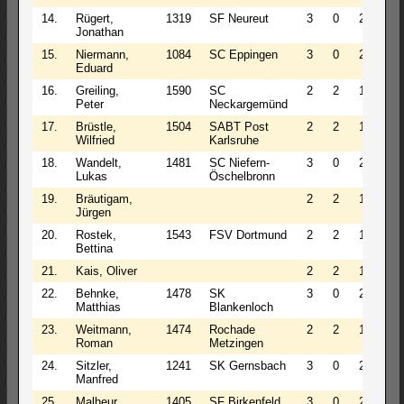
14.
Rügert,
1319
SF Neureut
3
0
2
3.0
Jonathan
15.
Niermann,
1084
SC Eppingen
3
0
2
3.0
Eduard
16.
Greiling,
1590
SC
2
2
1
3.0
Peter
Neckargemünd
17.
Brüstle,
1504
SABT Post
2
2
1
3.0
Wilfried
Karlsruhe
18.
Wandelt,
1481
SC Niefern-
3
0
2
3.0
Lukas
Öschelbronn
19.
Bräutigam,
2
2
1
3.0
Jürgen
20.
Rostek,
1543
FSV Dortmund
2
2
1
3.0
Bettina
21.
Kais, Oliver
2
2
1
3.0
22.
Behnke,
1478
SK
3
0
2
3.0
Matthias
Blankenloch
23.
Weitmann,
1474
Rochade
2
2
1
3.0
Roman
Metzingen
24.
Sitzler,
1241
SK Gernsbach
3
0
2
3.0
Manfred
25.
Malheur,
1405
SF Birkenfeld
3
0
2
3.0