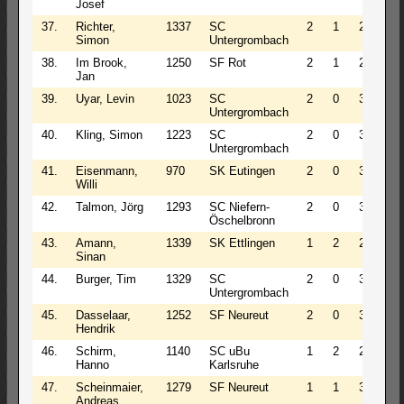
Josef
37.
Richter,
1337
SC
2
1
2
2.5
Simon
Untergrombach
38.
Im Brook,
1250
SF Rot
2
1
2
2.5
Jan
39.
Uyar, Levin
1023
SC
2
0
3
2.0
Untergrombach
40.
Kling, Simon
1223
SC
2
0
3
2.0
Untergrombach
41.
Eisenmann,
970
SK Eutingen
2
0
3
2.0
Willi
42.
Talmon, Jörg
1293
SC Niefern-
2
0
3
2.0
Öschelbronn
43.
Amann,
1339
SK Ettlingen
1
2
2
2.0
Sinan
44.
Burger, Tim
1329
SC
2
0
3
2.0
Untergrombach
45.
Dasselaar,
1252
SF Neureut
2
0
3
2.0
Hendrik
46.
Schirm,
1140
SC uBu
1
2
2
2.0
Hanno
Karlsruhe
47.
Scheinmaier,
1279
SF Neureut
1
1
3
1.5
Andreas