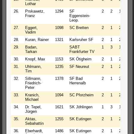
Lothar
26.
Prskawetz,
1294
SF
2
2
1
3.0
Franz
Eggenstein-
Leop.
27.
Eggert,
1098
SC Bretten
2
1
2
2.5
Vadim
28.
Kuran, Rainer
1321
Karlsruher SF
2
1
2
2.5
29.
Badan,
SABT
1
3
1
2.5
Tarkan
Frankfurter TV
30.
Knopf, Max
1153
SK Ötigheim
2
1
2
2.5
31.
Uhlmann,
1235
SF Neureut
2
1
2
2.5
Tim
32.
Sillmann,
1378
SF Bad
2
1
2
2.5
Friedrich-
Herrenalb
Peter
33.
Kranich,
1094
SC Pforzheim
2
1
2
2.5
Michael
34.
Dr. Tepel,
1621
SK Jöhlingen
1
3
1
2.5
Jürgen
35.
Aktas,
1255
SK Eutingen
2
1
2
2.5
Sebahattin
36.
Eberhardt,
1486
SK Eutingen
2
1
2
2.5