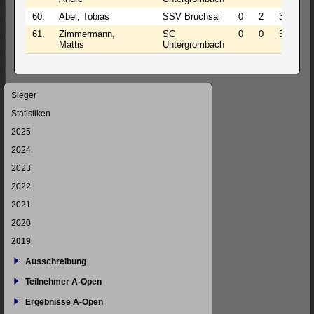
60.
Abel, Tobias
SSV Bruchsal
0
2
3
1.0
61.
Zimmermann,
SC
0
0
5
0.0
Mattis
Untergrombach
Navigation
Sieger
überspringen
Statistiken
2025
2024
2023
2022
2021
2020
2019
Ausschreibung
Teilnehmer A-Open
Ergebnisse A-Open