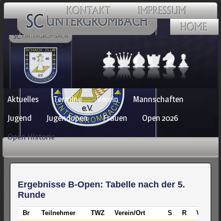
Navigation
Aktuelles
Termine
Verein
Mannschaften
überspringen
Jugend
Jugendopen
Frauen
Open 2026
Open Historie
Ergebnisse B-Open: Tabelle nach der 5.
Runde
Br
Teilnehmer
TWZ
Verein/Ort
S
R
V
Pkt