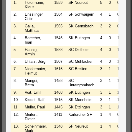
1.
Heiermann,
1559
SF Neureut
5
0
0
5.0
Klaus
2.
Ensslinger,
1584
SF Schwaigern
4
1
0
4.5
Colin
3.
Galla,
1565
SK Gernsbach
3
2
0
4.0
Matthias
4.
Barecher,
1545
SK Eutingen
4
0
1
4.0
Ioan
5.
Hannig,
1588
SC Dielheim
4
0
1
4.0
Armin
6.
Uhlarz, Jörg
1507
SC Mühlacker
4
0
1
4.0
7.
Niedermaier,
1615
SC Bretten
3
1
1
3.5
Helmut
8.
Mangei,
1458
SC
3
1
1
3.5
Britta
Untergrombach
9.
Voit, Emil
1468
SK Eutingen
3
1
1
3.5
10.
Kissel, Ralf
1515
SK Mannheim
3
1
1
3.5
11.
Müller, Paul
1445
SK Ettlingen
3
1
1
3.5
12.
Meifert,
1411
Karlsruher SF
1
4
0
3.0
Dieter
13.
Scheinmaier,
1348
SF Neureut
1
4
0
3.0
Mark