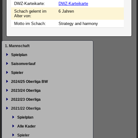
DWZ-Karteikarte:
DWZ-Karteikarte
Schach gelernt im
6 Jahren
Alter von:
Motto im Schach:
Strategy and harmony
Navigation
1. Mannschaft
überspringen
Spielplan
Saisonverlauf
Spieler
2024/25 Oberliga BW
2023/24 Oberliga
2022/23 Oberliga
2021/22 Oberliga
Spielplan
Alle Kader
Spieler