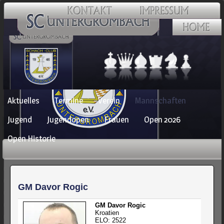
Navigation
Aktuelles
Termine
Verein
Mannschaften
überspringen
Jugend
Jugendopen
Frauen
Open 2026
Open Historie
GM Davor Rogic
GM Davor Rogic
Kroatien
ELO: 2522