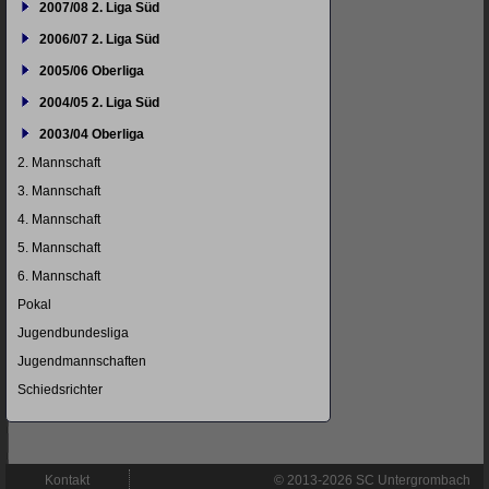
2007/08 2. Liga Süd
2006/07 2. Liga Süd
2005/06 Oberliga
2004/05 2. Liga Süd
2003/04 Oberliga
2. Mannschaft
3. Mannschaft
4. Mannschaft
5. Mannschaft
6. Mannschaft
Pokal
Jugendbundesliga
Jugendmannschaften
Schiedsrichter
Navigation
Kontakt
© 2013-2026 SC Untergrombach