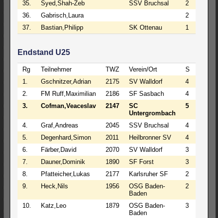
35.
Syed,Shah-Zeb
SSV Bruchsal
2
0
5
36.
Gabrisch,Laura
2
0
5
37.
Bastian,Philipp
SK Ottenau
1
0
6
Endstand U25
Rg
Teilnehmer
TWZ
Verein/Ort
S
R
V
1.
Gschnitzer,Adrian
2175
SV Walldorf
4
3
0
2.
FM Ruff,Maximilian
2186
SF Sasbach
4
3
0
3.
Cofman,Veaceslav
2147
SC
5
0
2
Untergrombach
4.
Graf,Andreas
2045
SSV Bruchsal
4
0
3
5.
Degenhard,Simon
2011
Heilbronner SV
4
0
3
6.
Färber,David
2070
SV Walldorf
3
2
2
7.
Dauner,Dominik
1890
SF Forst
3
2
2
8.
Pfatteicher,Lukas
2177
Karlsruher SF
2
3
2
9.
Heck,Nils
1956
OSG Baden-
2
3
2
Baden
10.
Katz,Leo
1879
OSG Baden-
3
1
3
Baden