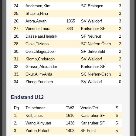
24.
Anderson,Kim
SC Ersingen
3
0
25.
Shapiro,Nina
3
0
26.
Arora,Aryan
1065
SV Walldorf
3
0
27.
Wiesner,Laura
833
Karlsruher SF
2
1
28.
Dasselaar,Hendrik
SF Neureut
2
0
28.
Gioia,Tiziano
SC Niefern-Ösch
2
0
30.
Oelschläger,Joel-
SF Birkenfeld
2
0
31.
Klomp,Christoph
SV Walldorf
2
0
32.
Grasse,Alexander
Karlsruher SF
1
1
33.
Okur,Alim-Arda
SC Niefern-Ösch
1
0
34.
Zheng,Yanchen
SV Walldorf
0
2
Endstand U12
Rg
Teilnehmer
TWZ
Verein/Ort
S
R
V
1.
Koll,Linus
1616
Karlsruher SF
6
1
0
2.
Wang,Xinyuan
1438
Karlsruher SF
5
1
1
3.
Yurten,Rafael
1403
SF Forst
5
1
1