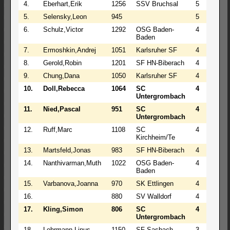
4.
Eberhart,Erik
1256
SSV Bruchsal
5
0
2
5.
Selensky,Leon
945
5
0
2
6.
Schulz,Victor
1292
OSG Baden-
4
1
2
Baden
7.
Ermoshkin,Andrej
1051
Karlsruher SF
4
1
2
8.
Gerold,Robin
1201
SF HN-Biberach
4
1
2
9.
Chung,Dana
1050
Karlsruher SF
4
1
2
10.
Doll,Rebecca
1064
SC
4
1
2
Untergrombach
11.
Nied,Pascal
951
SC
4
1
2
Untergrombach
12.
Ruff,Marc
1108
SC
4
0
3
Kirchheim/Te
13.
Martsfeld,Jonas
983
SF HN-Biberach
4
0
3
14.
Nanthivarman,Muth
1022
OSG Baden-
4
0
3
Baden
15.
Varbanova,Joanna
970
SK Ettlingen
4
0
3
16.
880
SV Walldorf
4
0
3
17.
Kling,Simon
806
SC
4
0
3
Untergrombach
18.
Lohrmann,Linus
1150
SF Sasbach
3
1
3