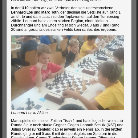
Blick auf die Uhr zeigt, dass die Spieler es eilig hatten.
In der
U10
hatten wir zwei Vertreter, der stets unerschrockene
Lennard Los
und
Marc Toth
, der diesmal die Setzliste auf Rang 1
anführte und damit auch zu den Topfavoriten auf den Turniersieg
zählte. Lennard hatte einen starken Beginn, einen kleinen
Durchhänger und am Ende fing er sich wieder, 3 aus 7 und Rang
20 sind angesichts des starken Felds kein schlechtes Ergebnis.
Lennard Los in Aktion
Marc spielte die meiste Zeit an Tisch 1 und hatte logischerweise ab
Runde 3 nur noch starke Gegner. Gegen Hannah Schulz (KSF) und
Julius Ohler (Birkenfeld) gab er jeweils ein Remis ab. In der letzten
Runde ging er mit 5 aus 6 mit drei punktgleichen Spielern in die
Entscheidung. Gegen Turniersieger Sriram Iyengar (Biberach)