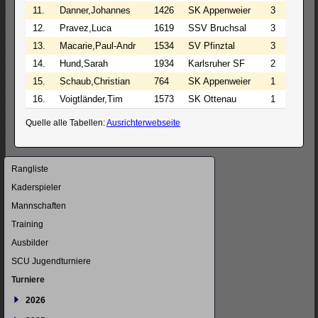
11.
Danner,Johannes
1426
SK Appenweier
3
1
3
12.
Pravez,Luca
1619
SSV Bruchsal
3
0
4
13.
Macarie,Paul-Andr
1534
SV Pfinztal
3
0
4
14.
Hund,Sarah
1934
Karlsruher SF
2
0
5
15.
Schaub,Christian
764
SK Appenweier
1
0
6
16.
Voigtländer,Tim
1573
SK Ottenau
1
0
3
Quelle alle Tabellen:
Ausrichterwebseite
Navigation
Rangliste
überspringen
Kaderspieler
Mannschaften
Training
Ausbilder
SCU Jugendturniere
Turniere
2026