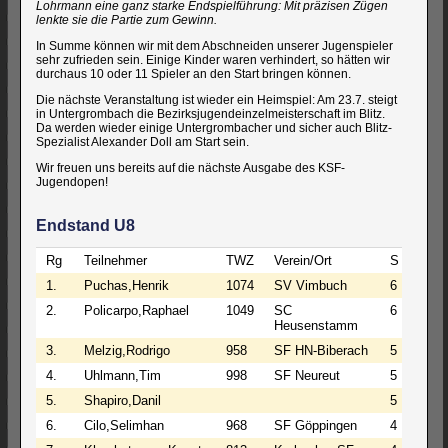
Lohrmann eine ganz starke Endspielführung: Mit präzisen Zügen
lenkte sie die Partie zum Gewinn.
In Summe können wir mit dem Abschneiden unserer Jugenspieler
sehr zufrieden sein. Einige Kinder waren verhindert, so hätten wir
durchaus 10 oder 11 Spieler an den Start bringen können.
Die nächste Veranstaltung ist wieder ein Heimspiel: Am 23.7. steigt
in Untergrombach die Bezirksjugendeinzelmeisterschaft im Blitz.
Da werden wieder einige Untergrombacher und sicher auch Blitz-
Spezialist Alexander Doll am Start sein.
Wir freuen uns bereits auf die nächste Ausgabe des KSF-
Jugendopen!
Endstand U8
Rg
Teilnehmer
TWZ
Verein/Ort
S
R
1.
Puchas,Henrik
1074
SV Vimbuch
6
0
2.
Policarpo,Raphael
1049
SC
6
0
Heusenstamm
3.
Melzig,Rodrigo
958
SF HN-Biberach
5
0
4.
Uhlmann,Tim
998
SF Neureut
5
0
5.
Shapiro,Danil
5
0
6.
Cilo,Selimhan
968
SF Göppingen
4
1