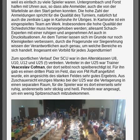
weil es einfach zu viele Spieler waren. Untergrombach und Forst
halfen mit Uhren aus, so dass alle Anmelder, auch die von der
Warteliste an den Start gehen konnten. Die hohe Zahl der
Anmeldungen spricht für die Qualität des Turniers, natürlich tut
auch die zentrale Lage in Karlsruhe ihr Übriges. In Karlsruhe ist ein
eingespieltes Team am Werk. Insbesondere die hohe Qualität der
Schiedsrichter muss hervorgehoben werden; allesamt Schach-
Experten mit einer ruhigen und angenehmen Art auch in
Drucksituationen. An dem Turnier lassen sich im Grunde nur noch
Kleinigkeiten verbessern, durch die Fragerunde vor Siegerehrung
wissen der Verantwortlichen auch genau, um welche Bereiche es
sich handelt. Insgesamt ein Vorbild für jedes Jugendturnier!
Zum sportlichen Verlauf: Der SCU war in den Altersklassen U8,
U10, U12 und U25 (!) vertreten. Vertreter in der U25 war Trainer
Veaceslav Cofman
, der dort selbst noch spielberechtigt ist. Für ihn
gab es einen dritten Platz im Feld, das von FM Ruff angeführt
wurde, ein angesichts des starken Feldes sehr gutes Ergebnis. Aus
Zuschauersicht einziges Manko bei der U25 war die Verlagerung in
einen separaten Raum, für die Spieler war es dort einerseits sehr
ruhig, andererseits sehr stickig und heiß. Pendeln war angesagt,
um ein wenig Spitzenschach mitzubekommen.