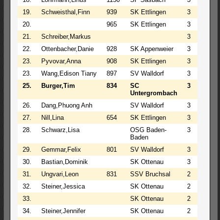
19.
Schweisthal,Finn
939
SK Ettlingen
3
1
3
20.
965
SK Ettlingen
3
1
3
21.
Schreiber,Markus
3
1
3
22.
Ottenbacher,Danie
928
SK Appenweier
3
0
4
23.
Pyvovar,Anna
908
SK Ettlingen
3
0
4
23.
Wang,Edison Tiany
897
SV Walldorf
3
0
4
25.
Burger,Tim
834
SC
3
0
4
Untergrombach
26.
Dang,Phuong Anh
SV Walldorf
3
0
4
27.
Nill,Lina
654
SK Ettlingen
3
0
4
28.
Schwarz,Lisa
OSG Baden-
3
0
4
Baden
29.
Gemmar,Felix
801
SV Walldorf
3
0
4
30.
Bastian,Dominik
SK Ottenau
3
0
4
31.
Ungvari,Leon
831
SSV Bruchsal
2
1
4
32.
Steiner,Jessica
SK Ottenau
2
0
5
33.
SK Ottenau
2
0
5
34.
Steiner,Jennifer
SK Ottenau
2
0
5