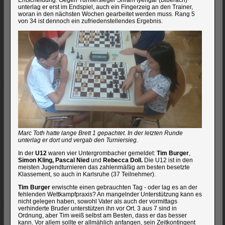
unterlag er erst im Endspiel, auch ein Fingerzeig an den Trainer,
woran in den nächsten Wochen gearbeitet werden muss. Rang 5
von 34 ist dennoch ein zufriedenstellendes Ergebnis.
Marc Toth hatte lange Brett 1 gepachtet. In der letzten Runde
unterlag er dort und vergab den Turniersieg.
In der
U12
waren vier Untergrombacher gemeldet:
Tim Burger
,
Simon Kling, Pascal Nied
und
Rebecca Doll.
Die U12 ist in den
meisten Jugendturnieren das zahlenmäßig am besten besetzte
Klassement, so auch in Karlsruhe (37 Teilnehmer).
Tim Burger
erwischte einen gebrauchten Tag - oder lag es an der
fehlenden Wettkampfpraxis? An mangelnder Unterstützung kann es
nicht gelegen haben, sowohl Vater als auch der vormittags
verhinderte Bruder unterstützen ihn vor Ort. 3 aus 7 sind in
Ordnung, aber Tim weiß selbst am Besten, dass er das besser
kann. Vor allem sollte er allmählich anfangen, sein Zeitkontingent