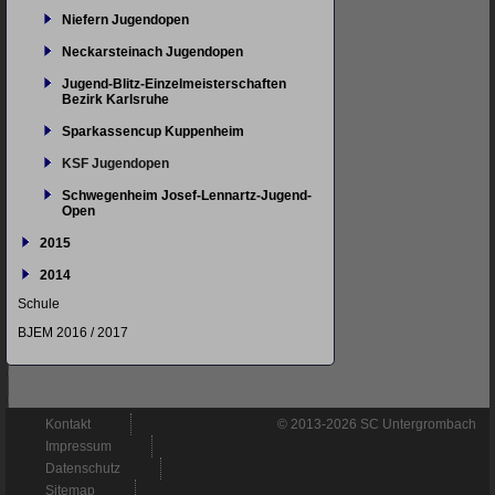
Niefern Jugendopen
Neckarsteinach Jugendopen
Jugend-Blitz-Einzelmeisterschaften
Bezirk Karlsruhe
Sparkassencup Kuppenheim
KSF Jugendopen
Schwegenheim Josef-Lennartz-Jugend-
Open
2015
2014
Schule
BJEM 2016 / 2017
Navigation
Kontakt
© 2013-2026 SC Untergrombach
überspringen
Impressum
Datenschutz
Sitemap