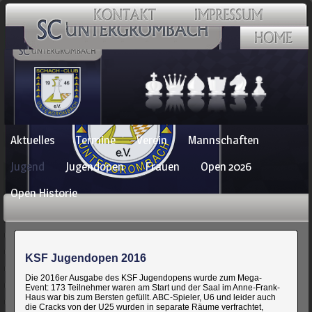
Navigation
Aktuelles
Termine
Verein
Mannschaften
überspringen
Jugend
Jugendopen
Frauen
Open 2026
Open Historie
KSF Jugendopen 2016
Die 2016er Ausgabe des KSF Jugendopens wurde zum Mega-
Event: 173 Teilnehmer waren am Start und der Saal im Anne-Frank-
Haus war bis zum Bersten gefüllt. ABC-Spieler, U6 und leider auch
die Cracks von der U25 wurden in separate Räume verfrachtet,