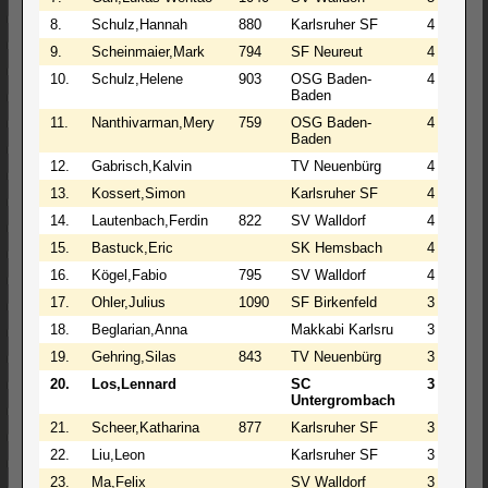
8.
Schulz,Hannah
880
Karlsruher SF
4
1
9.
Scheinmaier,Mark
794
SF Neureut
4
0
10.
Schulz,Helene
903
OSG Baden-
4
0
Baden
11.
Nanthivarman,Mery
759
OSG Baden-
4
0
Baden
12.
Gabrisch,Kalvin
TV Neuenbürg
4
0
13.
Kossert,Simon
Karlsruher SF
4
0
14.
Lautenbach,Ferdin
822
SV Walldorf
4
0
15.
Bastuck,Eric
SK Hemsbach
4
0
16.
Kögel,Fabio
795
SV Walldorf
4
0
17.
Ohler,Julius
1090
SF Birkenfeld
3
1
18.
Beglarian,Anna
Makkabi Karlsru
3
1
19.
Gehring,Silas
843
TV Neuenbürg
3
0
20.
Los,Lennard
SC
3
0
Untergrombach
21.
Scheer,Katharina
877
Karlsruher SF
3
0
22.
Liu,Leon
Karlsruher SF
3
0
23.
Ma,Felix
SV Walldorf
3
0