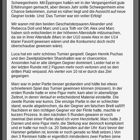
Schwegenheim. Mit Eppingen hatten wir in der Vergangenheit gute
Erfahrungen gemacht, aber dieses Jahr sollte Schwegenheim eine
Chance bekommen, zumal es näher liegt und die Aussicht auf neue
Gegner lockte. Und: Das Turnier war ein voller Erfolg!
Wir waren mit den beiden Geschwisterpaaren Aleander und
Rebecca Doll und Marc und Luca Toth vor Ort. Alex und Marc
haben sich entschieden in der höheren Altersstufe mitzumachen,
da sie in ihrer Alterstufe (Marc in der U10 sowie Alex in der U14
klarer Favorit gewesen wären und die Konkurrenz doch recht
überschaubar gewesen wäre).
Luca hat ein sehr schönes Turnier gespielt. Gegen Henrik Puchas
und den Zweitplatzierten Sharshatkin war er chancenlos.
Ansonsten hat er alle übrigen Gegner dominiert. Leider hat er in
der letzten Runde mit 2 Figuren mehr noch verloren und so den
dritten Platz verpasst. Als vierter von 10 ist er durch das Ziel
gegangen.
Marc war in jeder Partie besser gestanden und hätte bei etwas
schnellerem Spiel das Turnier gewinnen können (müssen). In der
ersten Runde hatte er eine Figur mehr, kam aber in aberwitzige
Zeitnot, in deren Verlauf er entscheidend Material einstellte. Die
zweite Runde war kurios. Die einzige Partie in der er schlechter
stand, wurde abgebrochen, da der Gegner am falschen Brett saß!!!!
Nachdem er den richtigen Gegner vor der Flinte hatte, machte er
kurzen Prozess. In den nächsten 5 Runden gewann er noch
zweimal (bei einer Partie stand ich vorm Herzinfarkt. Marc hatte 2
Damen und eine Figur mehr, die Stellung war dennoch kompliziert
und er hatte nur noch ca. 20 Sekunden auf der Uhr. Kurz bevor der
Hammer gefallen ist, konnte er noch gerade so Matt setzen.) Von
den 3 Remisen hätte er eigentlich mindestens zwei Partien (eine