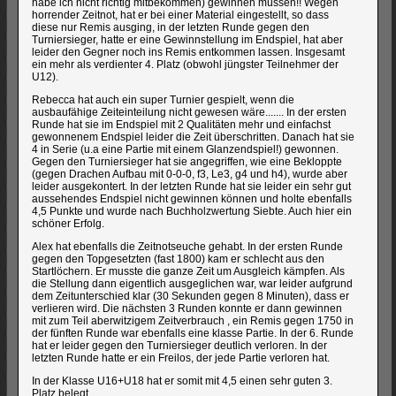
habe ich nicht richtig mitbekommen) gewinnen müssen!! Wegen
horrender Zeitnot, hat er bei einer Material eingestellt, so dass
diese nur Remis ausging, in der letzten Runde gegen den
Turniersieger, hatte er eine Gewinnstellung im Endspiel, hat aber
leider den Gegner noch ins Remis entkommen lassen. Insgesamt
ein mehr als verdienter 4. Platz (obwohl jüngster Teilnehmer der
U12).
Rebecca hat auch ein super Turnier gespielt, wenn die
ausbaufähige Zeiteinteilung nicht gewesen wäre....... In der ersten
Runde hat sie im Endspiel mit 2 Qualitäten mehr und einfachst
gewonnenem Endspiel leider die Zeit überschritten. Danach hat sie
4 in Serie (u.a eine Partie mit einem Glanzendspiel!) gewonnen.
Gegen den Turniersieger hat sie angegriffen, wie eine Bekloppte
(gegen Drachen Aufbau mit 0-0-0, f3, Le3, g4 und h4), wurde aber
leider ausgekontert. In der letzten Runde hat sie leider ein sehr gut
aussehendes Endspiel nicht gewinnen können und holte ebenfalls
4,5 Punkte und wurde nach Buchholzwertung Siebte. Auch hier ein
schöner Erfolg.
Alex hat ebenfalls die Zeitnotseuche gehabt. In der ersten Runde
gegen den Topgesetzten (fast 1800) kam er schlecht aus den
Startlöchern. Er musste die ganze Zeit um Ausgleich kämpfen. Als
die Stellung dann eigentlich ausgeglichen war, war leider aufgrund
dem Zeitunterschied klar (30 Sekunden gegen 8 Minuten), dass er
verlieren wird. Die nächsten 3 Runden konnte er dann gewinnen
mit zum Teil aberwitzigem Zeitverbrauch , ein Remis gegen 1750 in
der fünften Runde war ebenfalls eine klasse Partie. In der 6. Runde
hat er leider gegen den Turniersieger deutlich verloren. In der
letzten Runde hatte er ein Freilos, der jede Partie verloren hat.
In der Klasse U16+U18 hat er somit mit 4,5 einen sehr guten 3.
Platz belegt.