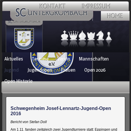
Navigation
Aktuelles
Termine
Verein
Mannschaften
überspringen
Jugend
Jugendopen
Frauen
Open 2026
Open Historie
Schwegenheim Josef-Lennartz-Jugend-Open
2016
Bericht von Stefan Doll
Am 1.11. fanden zeitgleich zwei Jugendturniere statt: Eppingen und