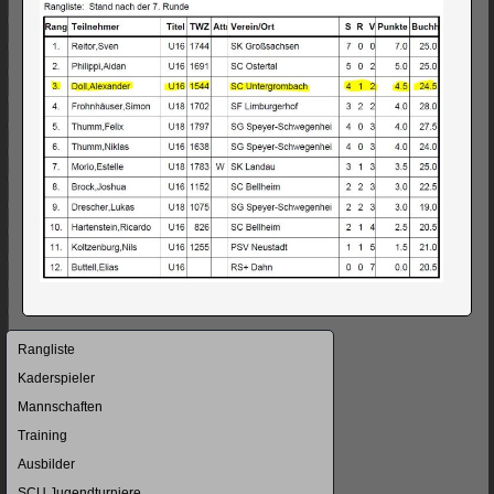
Navigation
Rangliste
überspringen
Kaderspieler
Mannschaften
Training
Ausbilder
SCU Jugendturniere