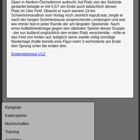
Open in Niefern-Öschelbronn aufrecht. Auf Platz vier der Setzliste
gestartet belegte er mit 4,5/7 am Ende auch tatsächlich diesen
Platz im 19er Feld. Obwohl er nach seinem 19 km
Schwimmmarathon vom Vortag noch ziemlich kaputt war, zeigte er
nach der langen Sommerpause ansprechende Leistungen und war
wie immer fast in jeder Runde der am längsten Spielende. Nach
einer Auftaktniederlage gegen den stärksten Spieler dieser Gruppe
- der nur äußerst unglücklich den ersten Platz verschenkte - rollte er
das Feld von hinten auf, lediglich seine zweite völlig unnötige
Niederlage (hatte bereits eine Figur mehr !) verhinderte am Ende
den Sprung unter die ersten drei.
Endergebnisse U12
Navigation
Rangliste
überspringen
Kaderspieler
Mannschaften
Training