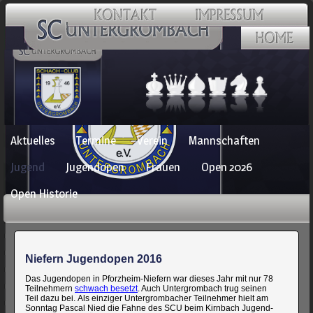
Navigation
Aktuelles
Termine
Verein
Mannschaften
überspringen
Jugend
Jugendopen
Frauen
Open 2026
Open Historie
Niefern Jugendopen 2016
Das Jugendopen in Pforzheim-Niefern war dieses Jahr mit nur 78
Teilnehmern
schwach besetzt
. Auch Untergrombach trug seinen
Teil dazu bei. Als einziger Untergrombacher Teilnehmer hielt am
Sonntag Pascal Nied die Fahne des SCU beim Kirnbach Jugend-