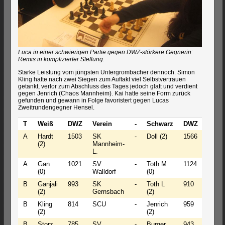
Luca in einer schwierigen Partie gegen DWZ-störkere Gegnerin:
Remis in komplizierter Stellung.
Starke Leistung vom jüngsten Untergrombacher dennoch. Simon
Kling hatte nach zwei Siegen zum Auftakt viel Selbstvertrauen
getankt, verlor zum Abschluss des Tages jedoch glatt und verdient
gegen Jenrich (Chaos Mannheim). Kai hatte seine Form zurück
gefunden und gewann in Folge favoristert gegen Lucas
Zweitrundengegner Hensel.
T
Weiß
DWZ
Verein
-
Schwarz
DWZ
Verei
A
Hardt
1503
SK
-
Doll (2)
1566
SCU
(2)
Mannheim-
L.
A
Gan
1021
SV
-
Toth M
1124
SCU
(0)
Walldorf
(0)
B
Ganjali
993
SK
-
Toth L
910
SCU
(2)
Gernsbach
(2)
B
Kling
814
SCU
-
Jenrich
959
Chao
(2)
(2)
Mann
B
Storz
785
SV
-
Burger
943
SCU