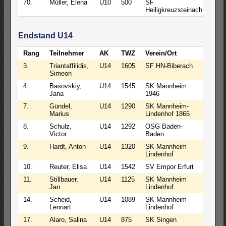
70.
Müller, Elena
U10
500
SF
0
Heiligkreuzsteinach
Endstand U14
Rang
Teilnehmer
AK
TWZ
Verein/Ort
S
3.
Triantaffilidis,
U14
1605
SF HN-Biberach
4
Simeon
4.
Basovskiy,
U14
1545
SK Mannheim
4
Jana
1946
7.
Gündel,
U14
1290
SK Mannheim-
4
Marius
Lindenhof 1865
8.
Schulz,
U14
1292
OSG Baden-
4
Victor
Baden
9.
Hardt, Anton
U14
1320
SK Mannheim
3
Lindenhof
10.
Reuter, Elisa
U14
1542
SV Empor Erfurt
3
11.
Stillbauer,
U14
1125
SK Mannheim
3
Jan
Lindenhof
14.
Scheid,
U14
1089
SK Mannheim
3
Lennart
Lindenhof
17.
Alaro, Salina
U14
875
SK Singen
3