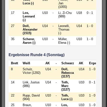
Luca (-)
Jan
(1055)
17
Los,
U10
-
Li, Zi-Chu
U18
0 - 1
Lennard
(989)
(-)
27
Doll,
U14
-
Leonelli,
U14
1 - 0
Alexander
Thomas
(1515)
(-)
35
Scherer,
U10
-
Müller,
U10
1 - 0
Aaron (-)
Elena (-)
Ergebnisse Runde 4 (Sonntag)
Brett
Weiß
AK
-
Schwarz
AK
Ergebnis
8
Schulz,
U14
-
Doll,
U14
1 - 0
Victor (1292)
Rebecca
(1137)
14
Link, Justus
U14
-
Toth,
U10
0 - 1
(986)
Marc
(1127)
22
Rupp, David
U10
-
Toth,
U10
1 - 0
(904)
Luca (-)
25
Braun,
U10
-
Los,
U10
1 - 0