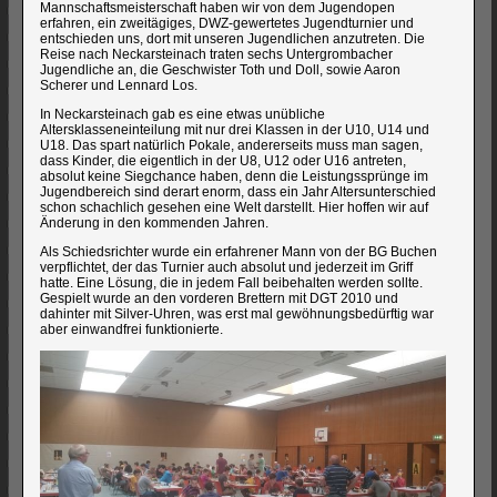
Mannschaftsmeisterschaft haben wir von dem Jugendopen
erfahren, ein zweitägiges, DWZ-gewertetes Jugendturnier und
entschieden uns, dort mit unseren Jugendlichen anzutreten. Die
Reise nach Neckarsteinach traten sechs Untergrombacher
Jugendliche an, die Geschwister Toth und Doll, sowie Aaron
Scherer und Lennard Los.
In Neckarsteinach gab es eine etwas unübliche
Altersklasseneinteilung mit nur drei Klassen in der U10, U14 und
U18. Das spart natürlich Pokale, andererseits muss man sagen,
dass Kinder, die eigentlich in der U8, U12 oder U16 antreten,
absolut keine Siegchance haben, denn die Leistungssprünge im
Jugendbereich sind derart enorm, dass ein Jahr Altersunterschied
schon schachlich gesehen eine Welt darstellt. Hier hoffen wir auf
Änderung in den kommenden Jahren.
Als Schiedsrichter wurde ein erfahrener Mann von der BG Buchen
verpflichtet, der das Turnier auch absolut und jederzeit im Griff
hatte. Eine Lösung, die in jedem Fall beibehalten werden sollte.
Gespielt wurde an den vorderen Brettern mit DGT 2010 und
dahinter mit Silver-Uhren, was erst mal gewöhnungsbedürftig war
aber einwandfrei funktionierte.