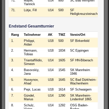
71.
Mayer,
U14
800
SC Bad Wimpfen
0
Yannick
71.
Lütje, Fill
U14
500
SF
0
Heiligkreuzsteinach
Endstand Gesamtturnier
Rang
Teilnehmer
AK
TWZ
Verein/Ort
S
1.
Philippi,
U18
500
SF Birkenfeld
5
Aidan
2.
Hermann,
U18
1834
SC Eppingen
5
Tobias
3.
Triantaffilidis,
U14
1605
SF HN-Biberach
4
Simeon
4.
Basovskiy,
U14
1545
SK Mannheim
4
Jana
1946
5.
Huseynov,
U18
1645
SC Bad Dürkheim-
4
Ahad
Wachenheim
6.
Pepi, Lucas
U18
1614
SF Schwaigern
4
7.
Gündel,
U14
1290
SK Mannheim-
4
Marius
Lindenhof 1865
8.
Schulz,
U14
1292
OSG Baden-
4
Victor
Baden