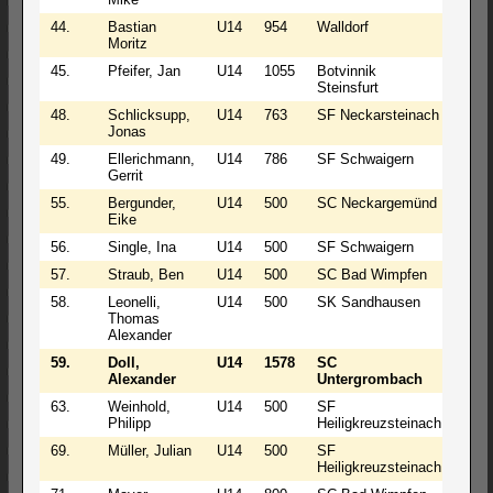
44.
Bastian
U14
954
Walldorf
1
Moritz
45.
Pfeifer, Jan
U14
1055
Botvinnik
2
Steinsfurt
48.
Schlicksupp,
U14
763
SF Neckarsteinach
2
Jonas
49.
Ellerichmann,
U14
786
SF Schwaigern
2
Gerrit
55.
Bergunder,
U14
500
SC Neckargemünd
2
Eike
56.
Single, Ina
U14
500
SF Schwaigern
2
57.
Straub, Ben
U14
500
SC Bad Wimpfen
1
58.
Leonelli,
U14
500
SK Sandhausen
1
Thomas
Alexander
59.
Doll,
U14
1578
SC
1
Alexander
Untergrombach
63.
Weinhold,
U14
500
SF
1
Philipp
Heiligkreuzsteinach
69.
Müller, Julian
U14
500
SF
0
Heiligkreuzsteinach