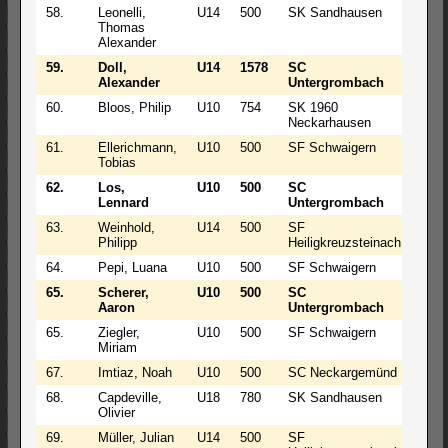
58.
Leonelli,
U14
500
SK Sandhausen
1
Thomas
Alexander
59.
Doll,
U14
1578
SC
1
Alexander
Untergrombach
60.
Bloos, Philip
U10
754
SK 1960
1
Neckarhausen
61.
Ellerichmann,
U10
500
SF Schwaigern
1
Tobias
62.
Los,
U10
500
SC
1
Lennard
Untergrombach
63.
Weinhold,
U14
500
SF
1
Philipp
Heiligkreuzsteinach
64.
Pepi, Luana
U10
500
SF Schwaigern
1
65.
Scherer,
U10
500
SC
1
Aaron
Untergrombach
65.
Ziegler,
U10
500
SF Schwaigern
1
Miriam
67.
Imtiaz, Noah
U10
500
SC Neckargemünd
1
68.
Capdeville,
U18
780
SK Sandhausen
0
Olivier
69.
Müller, Julian
U14
500
SF
0