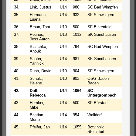
34.
Link, Justus
U14
986
SC Bad Wimpfen
2
35.
Hermann,
U14
932
SF Schwaigern
2
Luana
36.
Braun, Tom
U10
500
SF Birkenfeld
1
37.
Petinos,
U18
1012
SK Sandhausen
2
Jess Aaron
38.
Blaschka,
U14
794
SC Bad Wimpfen
1
Anouk
39.
Sauter,
U14
981
SK Sandhausen
2
Yannick
40.
Rupp, David
U10
904
SF Schwaigern
1
41.
Schulz,
U10
903
OSG Baden-
2
Helene
Baden
42.
Doll,
U14
1064
SC
2
Rebecca
Untergrombach
43.
Hemker,
U14
500
SF Bürstadt
1
Mike
44.
Bastian
U14
954
Walldorf
1
Moritz
45.
Pfeifer, Jan
U14
1055
Botvinnik
2
Steinsfurt