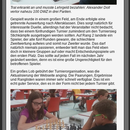
Trat erkrankt an und musste Lehrgeld bezahlen: Alexander Doll
verlor nahezu 100 DWZ in drei Partien.
Gespielt wurde in einem großen Feld, am Ende erfolgte eine
getrennte Auswertung nach Altersklassen. Dies sorgt natürlich für
interessante Duelle, allerdings hat der Veranstalter nicht bedacht,
dass bei einem fünfrundigen Turnier zumindest um den Turniersieg
Stichkämpfe ausgetragen werden sollten. Auf Rang 2 landete ein
Spieler, der alle fünf Runden gewann, die schlechtere
Zweitwertung aufwies und somit nur Zweiter wurde. Das darf
natürlich niemals passieren, entweder teilt man das Feld eben
doch in kleinere Gruppen auf oder macht Entscheidungsspiele um
den ersten Platz. Das sollte auf jeden Fall im nächsten Jahr
geändert werden, denn es ist eine große Ungerechtigkeit für den
betroffenen Spieler.
Ein großes Lob gebührt der Turnierorganisation, was die
Aktualisierung der Webseite anging. Die Paarungen, Ergebnisse
und Ranglisten waren immer sehr schnell verfügbar. Das ist ein
echt guter Service, den es in der Form nicht bei jedem Turnier gibt.