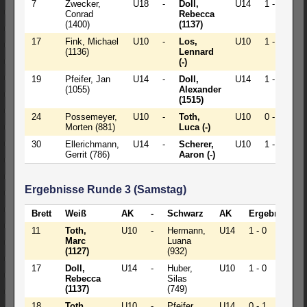
7
Zwecker,
U18
-
Doll,
U14
1 - 0
Conrad
Rebecca
(1400)
(1137)
17
Fink, Michael
U10
-
Los,
U10
1 - 0
(1136)
Lennard
(-)
19
Pfeifer, Jan
U14
-
Doll,
U14
1 - 0
(1055)
Alexander
(1515)
24
Possemeyer,
U10
-
Toth,
U10
0 - 1
Morten (881)
Luca (-)
30
Ellerichmann,
U14
-
Scherer,
U10
1 - 0
Gerrit (786)
Aaron (-)
Ergebnisse Runde 3 (Samstag)
Brett
Weiß
AK
-
Schwarz
AK
Ergebnis
11
Toth,
U10
-
Hermann,
U14
1 - 0
Marc
Luana
(1127)
(932)
17
Doll,
U14
-
Huber,
U10
1 - 0
Rebecca
Silas
(1137)
(749)
18
Toth,
U10
-
Pfeifer,
U14
0 - 1