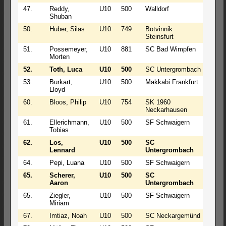
47.
Reddy,
U10
500
Walldorf
2
Shuban
50.
Huber, Silas
U10
749
Botvinnik
2
Steinsfurt
51.
Possemeyer,
U10
881
SC Bad Wimpfen
1
Morten
52.
Toth, Luca
U10
500
SC Untergrombach
2
53.
Burkart,
U10
500
Makkabi Frankfurt
2
Lloyd
60.
Bloos, Philip
U10
754
SK 1960
1
Neckarhausen
61.
Ellerichmann,
U10
500
SF Schwaigern
1
Tobias
62.
Los,
U10
500
SC
1
Lennard
Untergrombach
64.
Pepi, Luana
U10
500
SF Schwaigern
1
65.
Scherer,
U10
500
SC
1
Aaron
Untergrombach
65.
Ziegler,
U10
500
SF Schwaigern
1
Miriam
67.
Imtiaz, Noah
U10
500
SC Neckargemünd
1