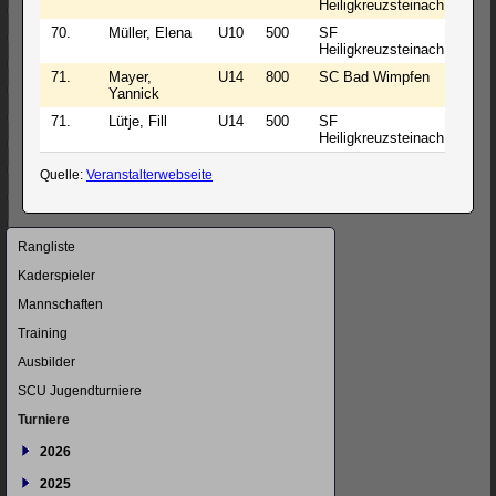
Heiligkreuzsteinach
70.
Müller, Elena
U10
500
SF
0
Heiligkreuzsteinach
71.
Mayer,
U14
800
SC Bad Wimpfen
0
Yannick
71.
Lütje, Fill
U14
500
SF
0
Heiligkreuzsteinach
Quelle:
Veranstalterwebseite
Navigation
Rangliste
überspringen
Kaderspieler
Mannschaften
Training
Ausbilder
SCU Jugendturniere
Turniere
2026
2025