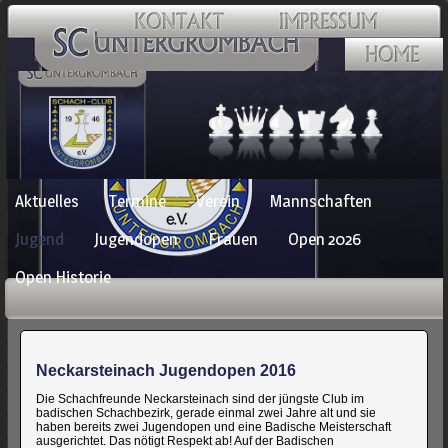
Navigation
Aktuelles
Termine
Verein
Mannschaften
überspringen
Jugend
Jugendopen
Frauen
Open 2026
Open Historie
Neckarsteinach Jugendopen 2016
Die Schachfreunde Neckarsteinach sind der jüngste Club im
badischen Schachbezirk, gerade einmal zwei Jahre alt und sie
haben bereits zwei Jugendopen und eine Badische Meisterschaft
ausgerichtet. Das nötigt Respekt ab! Auf der Badischen