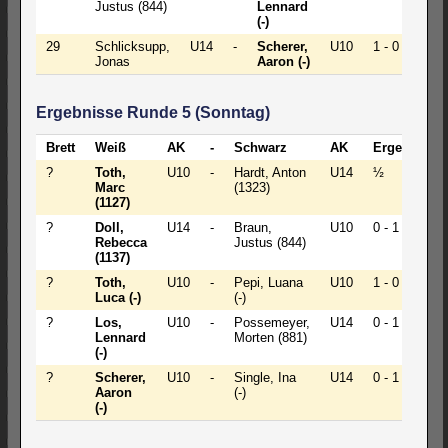
Justus (844)
Lennard
(-)
29
Schlicksupp,
U14
-
Scherer,
U10
1 - 0
Jonas
Aaron (-)
Ergebnisse Runde 5 (Sonntag)
Brett
Weiß
AK
-
Schwarz
AK
Ergebnis
?
Toth,
U10
-
Hardt, Anton
U14
½
Marc
(1323)
(1127)
?
Doll,
U14
-
Braun,
U10
0 - 1
Rebecca
Justus (844)
(1137)
?
Toth,
U10
-
Pepi, Luana
U10
1 - 0
Luca (-)
(-)
?
Los,
U10
-
Possemeyer,
U14
0 - 1
Lennard
Morten (881)
(-)
?
Scherer,
U10
-
Single, Ina
U14
0 - 1
Aaron
(-)
(-)