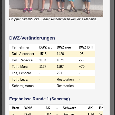
Gruppenbild mit Pokal. Jeder Teilnehmer bekam eine Medaille.
DWZ-Veränderungen
Teilnehmer
DWZ alt
DWZ neu
DWZ Diff
Doll, Alexander
1515
1420
-95
Doll, Rebecca
1137
1071
-66
Toth, Marc
1127
1197
+70
Los, Lennard
-
791
-
Toth, Luca
-
Restpartien
-
Scherer, Aaron
-
Restpartien
-
Ergebnisse Runde 1 (Samstag)
Brett
Weiß
AK
-
Schwarz
AK
Ergebnis
5
Doll,
U14
-
Bastian,
U14
½