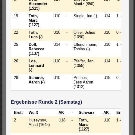
Alexander
Moritz (850)
(1515)
19
Toth,
U10
-
Single, Ina (-)
U14
1 - 0
Marc
(1127)
22
Toth,
U10
-
Ohler, Julius
U10
0 - 1
Luca (-)
(1090)
25
Doll,
U14
-
Ellerichmann,
U10
1 - 0
Rebecca
Tobias (-)
(1137)
26
Los,
U10
-
Pfeifer, Jan
U14
1 - 0
Lennard
(1055)
(-)
28
Scherer,
U10
-
Petinos,
U18
0 - 1
Aaron (-)
Jess Aaron
(1012)
Ergebnisse Runde 2 (Samstag)
Brett
Weiß
AK
-
Schwarz
AK
Ergebnis
2
Huseynov,
U18
-
Toth,
U10
1 - 0
Ahad (1645)
Marc
(1127)