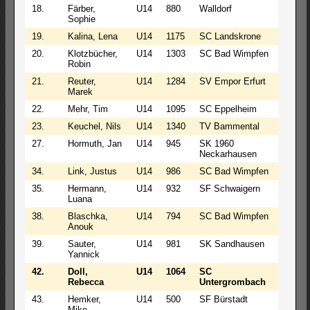
18.
Färber,
U14
880
Walldorf
3
Sophie
19.
Kalina, Lena
U14
1175
SC Landskrone
3
20.
Klotzbücher,
U14
1303
SC Bad Wimpfen
3
Robin
21.
Reuter,
U14
1284
SV Empor Erfurt
3
Marek
22.
Mehr, Tim
U14
1095
SC Eppelheim
3
23.
Keuchel, Nils
U14
1340
TV Bammental
2
27.
Hormuth, Jan
U14
945
SK 1960
3
Neckarhausen
34.
Link, Justus
U14
986
SC Bad Wimpfen
2
35.
Hermann,
U14
932
SF Schwaigern
2
Luana
38.
Blaschka,
U14
794
SC Bad Wimpfen
1
Anouk
39.
Sauter,
U14
981
SK Sandhausen
2
Yannick
42.
Doll,
U14
1064
SC
2
Rebecca
Untergrombach
43.
Hemker,
U14
500
SF Bürstadt
1
Mike