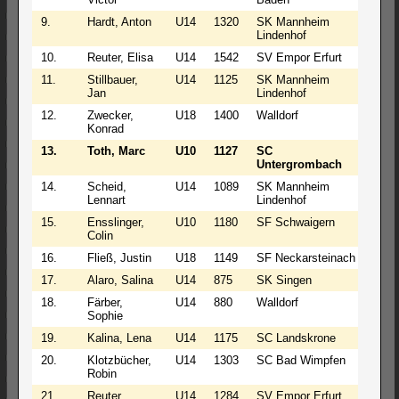
9.
Hardt, Anton
U14
1320
SK Mannheim
3
Lindenhof
10.
Reuter, Elisa
U14
1542
SV Empor Erfurt
3
11.
Stillbauer,
U14
1125
SK Mannheim
3
Jan
Lindenhof
12.
Zwecker,
U18
1400
Walldorf
3
Konrad
13.
Toth, Marc
U10
1127
SC
3
Untergrombach
14.
Scheid,
U14
1089
SK Mannheim
3
Lennart
Lindenhof
15.
Ensslinger,
U10
1180
SF Schwaigern
3
Colin
16.
Fließ, Justin
U18
1149
SF Neckarsteinach
3
17.
Alaro, Salina
U14
875
SK Singen
3
18.
Färber,
U14
880
Walldorf
3
Sophie
19.
Kalina, Lena
U14
1175
SC Landskrone
3
20.
Klotzbücher,
U14
1303
SC Bad Wimpfen
3
Robin
21.
Reuter,
U14
1284
SV Empor Erfurt
3