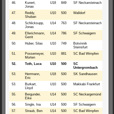
46.
Kunert,
U18
849
SF Neckarsteinach
2
Jonas
47.
Reddy,
U10
500
Walldorf
2
Shuban
48.
Schlicksupp,
U14
763
SF Neckarsteinach
2
Jonas
49.
Ellerichmann,
U14
786
SF Schwaigern
2
Gerrit
50.
Huber, Silas
U10
749
Botvinnik
2
Steinsfurt
51.
Possemeyer,
U10
881
SC Bad Wimpfen
1
Morten
52.
Toth, Luca
U10
500
SC
2
Untergrombach
53.
Herrmann,
U18
500
SK Sandhausen
2
Eric
53.
Burkart,
U10
500
Makkabi Frankfurt
2
Lloyd
55.
Bergunder,
U14
500
SC Neckargemünd
2
Eike
56.
Single, Ina
U14
500
SF Schwaigern
2
57.
Straub, Ben
U14
500
SC Bad Wimpfen
1