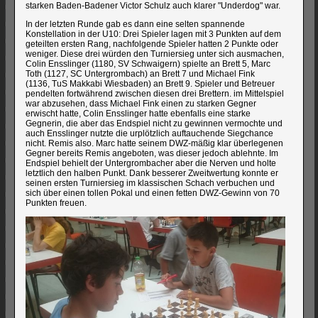
starken Baden-Badener Victor Schulz auch klarer "Underdog" war.
In der letzten Runde gab es dann eine selten spannende
Konstellation in der U10: Drei Spieler lagen mit 3 Punkten auf dem
geteilten ersten Rang, nachfolgende Spieler hatten 2 Punkte oder
weniger. Diese drei würden den Turniersieg unter sich ausmachen,
Colin Ensslinger (1180, SV Schwaigern) spielte an Brett 5, Marc
Toth (1127, SC Untergrombach) an Brett 7 und Michael Fink
(1136, TuS Makkabi Wiesbaden) an Brett 9. Spieler und Betreuer
pendelten fortwährend zwischen diesen drei Brettern. im Mittelspiel
war abzusehen, dass Michael Fink einen zu starken Gegner
erwischt hatte, Colin Ensslinger hatte ebenfalls eine starke
Gegnerin, die aber das Endspiel nicht zu gewinnen vermochte und
auch Ensslinger nutzte die urplötzlich auftauchende Siegchance
nicht. Remis also. Marc hatte seinem DWZ-mäßig klar überlegenen
Gegner bereits Remis angeboten, was dieser jedoch ablehnte. Im
Endspiel behielt der Untergrombacher aber die Nerven und holte
letztlich den halben Punkt. Dank besserer Zweitwertung konnte er
seinen ersten Turniersieg im klassischen Schach verbuchen und
sich über einen tollen Pokal und einen fetten DWZ-Gewinn von 70
Punkten freuen.