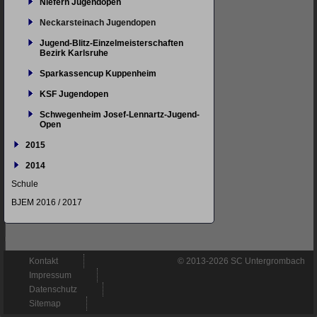
Niefern Jugendopen
Neckarsteinach Jugendopen
Jugend-Blitz-Einzelmeisterschaften
Bezirk Karlsruhe
Sparkassencup Kuppenheim
KSF Jugendopen
Schwegenheim Josef-Lennartz-Jugend-
Open
2015
2014
Schule
BJEM 2016 / 2017
Navigation
Kontakt
© 2013-2026 SC Untergrombach
überspringen
Impressum
Datenschutz
Sitemap