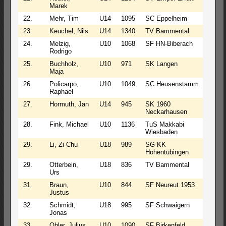
Marek
22.
Mehr, Tim
U14
1095
SC Eppelheim
3
23.
Keuchel, Nils
U14
1340
TV Bammental
2
24.
Melzig,
U10
1068
SF HN-Biberach
3
Rodrigo
25.
Buchholz,
U10
971
SK Langen
3
Maja
26.
Policarpo,
U10
1049
SC Heusenstamm
3
Raphael
27.
Hormuth, Jan
U14
945
SK 1960
3
Neckarhausen
28.
Fink, Michael
U10
1136
TuS Makkabi
3
Wiesbaden
29.
Li, Zi-Chu
U18
989
SG KK
3
Hohentübingen
29.
Otterbein,
U18
836
TV Bammental
3
Urs
31.
Braun,
U10
844
SF Neureut 1953
3
Justus
32.
Schmidt,
U18
995
SF Schwaigern
2
Jonas
33.
Ohler, Julius
U10
1090
SF Birkenfeld
2