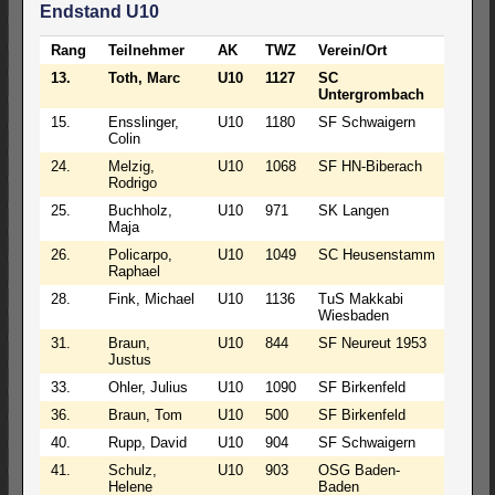
Endstand U10
Rang
Teilnehmer
AK
TWZ
Verein/Ort
S
13.
Toth, Marc
U10
1127
SC
3
Untergrombach
15.
Ensslinger,
U10
1180
SF Schwaigern
3
Colin
24.
Melzig,
U10
1068
SF HN-Biberach
3
Rodrigo
25.
Buchholz,
U10
971
SK Langen
3
Maja
26.
Policarpo,
U10
1049
SC Heusenstamm
3
Raphael
28.
Fink, Michael
U10
1136
TuS Makkabi
3
Wiesbaden
31.
Braun,
U10
844
SF Neureut 1953
3
Justus
33.
Ohler, Julius
U10
1090
SF Birkenfeld
2
36.
Braun, Tom
U10
500
SF Birkenfeld
1
40.
Rupp, David
U10
904
SF Schwaigern
1
41.
Schulz,
U10
903
OSG Baden-
2
Helene
Baden