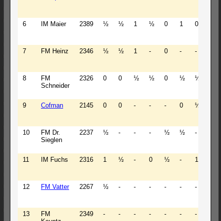
6
IM Maier
2389
½
½
1
½
0
1
0
-
7
FM Heinz
2346
½
½
1
-
0
-
-
0
8
FM
2326
0
0
½
½
0
½
½
0
Schneider
9
Cofman
2145
0
0
-
-
-
0
½
0
10
FM Dr.
2237
½
-
-
-
½
½
-
-
Sieglen
11
IM Fuchs
2316
1
½
-
0
½
-
1
0
12
FM Vatter
2267
½
-
-
-
-
-
-
0
13
FM
2349
-
-
-
-
-
-
-
-