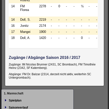
Kountz
14
FM
2278
-
0
-
-
½
-
-
0
Florea
14
Doll, S.
2219
-
-
-
-
-
-
-
-
16
Jonitz
2174
-
-
-
-
-
-
-
-
17
Mangei
1900
-
-
-
-
-
-
-
-
18
Doll, A.
1420
-
-
-
-
0
-
-
0
Zugänge / Abgänge Saison 2016 / 2017
Zugänge: IM Nicolas Brunner (2431, SC Brombach), FM Timothée
Heinz (2342, SF Katernberg).
Abgänge: FM Dr. Balzar (2314, derzeit nicht aktiv, weiterhin SC
Untergrombach).
Navigation
1. Mannschaft
überspringen
Spielplan
Saisonverlauf