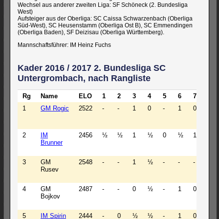
Wechsel aus anderer zweiten Liga: SF Schöneck (2. Bundesliga
West)
Aufsteiger aus der Oberliga: SC Caissa Schwarzenbach (Oberliga
Süd-West), SC Heusenstamm (Oberliga Ost B), SC Emmendingen
(Oberliga Baden), SF Deizisau (Oberliga Württemberg).
Mannschaftsführer: IM Heinz Fuchs
Kader 2016 / 2017 2. Bundesliga SC
Untergrombach, nach Rangliste
Rg
Name
ELO
1
2
3
4
5
6
7
8
1
GM Rogic
2522
-
-
1
0
-
1
0
-
2
IM
2456
½
½
1
½
0
½
1
½
Brunner
3
GM
2548
-
-
1
½
-
-
-
-
Rusev
4
GM
2487
-
-
0
½
-
1
0
-
Bojkov
5
IM Spirin
2444
-
0
½
½
-
1
0
-