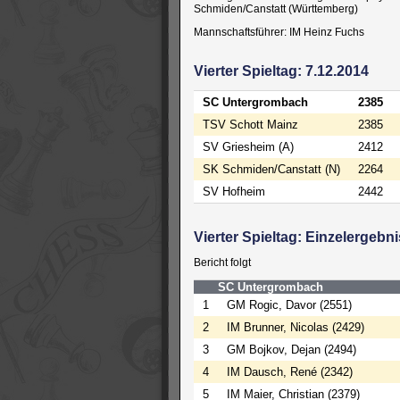
Schmiden/Canstatt (Württemberg)
Mannschaftsführer: IM Heinz Fuchs
Vierter Spieltag: 7.12.2014
SC Untergrombach
2385
TSV Schott Mainz
2385
SV Griesheim (A)
2412
SK Schmiden/Canstatt (N)
2264
SV Hofheim
2442
Vierter Spieltag: Einzelergebn
Bericht folgt
SC Untergrombach
1
GM Rogic, Davor (2551)
2
IM Brunner, Nicolas (2429)
3
GM Bojkov, Dejan (2494)
4
IM Dausch, René (2342)
5
IM Maier, Christian (2379)