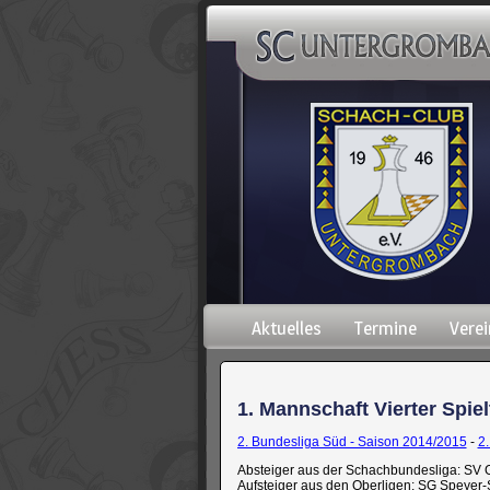
Navigation
Aktuelles
Termine
Verei
überspringen
1. Mannschaft Vierter Spiel
2. Bundesliga Süd - Saison 2014/2015
-
2
Absteiger aus der Schachbundesliga: SV 
Aufsteiger aus den Oberligen: SG Speyer