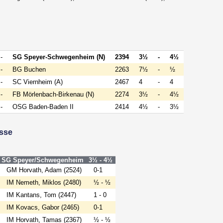
-
SG Speyer-Schwegenheim (N)
2394
3½
-
4½
-
BG Buchen
2263
7½
-
½
-
SC Viernheim (A)
2467
4
-
4
-
FB Mörlenbach-Birkenau (N)
2274
3½
-
4½
-
OSG Baden-Baden II
2414
4½
-
3½
isse
SG Speyer/Schwegenheim
3½ - 4½
GM Horvath, Adam (2524)
0-1
IM Nemeth, Miklos (2480)
½ - ½
IM Kantans, Tom (2447)
1 - 0
IM Kovacs, Gabor (2465)
0-1
IM Horvath, Tamas (2367)
½ - ½