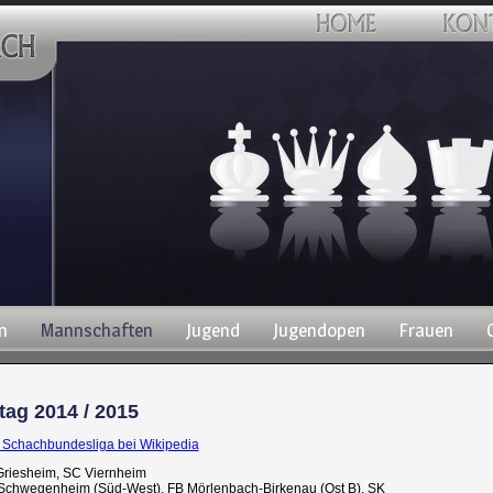
n
Mannschaften
Jugend
Jugendopen
Frauen
tag 2014 / 2015
. Schachbundesliga bei Wikipedia
Griesheim, SC Viernheim
-Schwegenheim (Süd-West), FB Mörlenbach-Birkenau (Ost B), SK