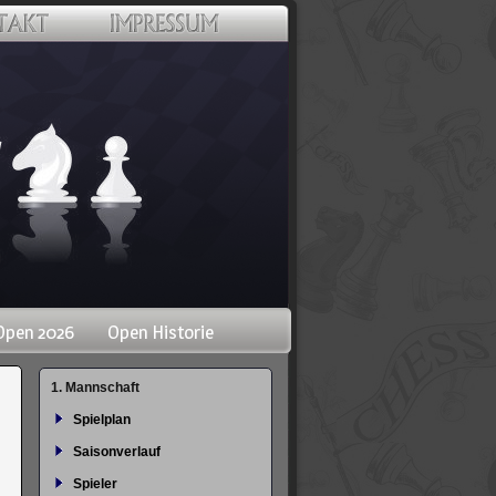
Open 2026
Open Historie
Navigation
1. Mannschaft
überspringen
Spielplan
Saisonverlauf
Spieler