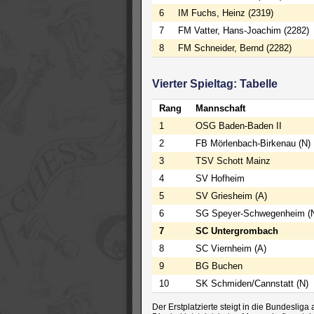
6
IM Fuchs, Heinz (2319)
7
FM Vatter, Hans-Joachim (2282)
8
FM Schneider, Bernd (2282)
Vierter Spieltag: Tabelle
Rang
Mannschaft
1
OSG Baden-Baden II
2
FB Mörlenbach-Birkenau (N)
3
TSV Schott Mainz
4
SV Hofheim
5
SV Griesheim (A)
6
SG Speyer-Schwegenheim (
7
SC Untergrombach
8
SC Viernheim (A)
9
BG Buchen
10
SK Schmiden/Cannstatt (N)
Der Erstplatzierte steigt in die Bundesliga 