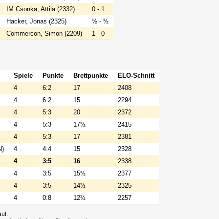
IM Csonka, Attila (2332)
0 - 1
Hacker, Jonas (2325)
½ - ½
Commercon, Simon (2209)
1 - 0
Spiele
Punkte
Brettpunkte
ELO-Schnitt
4
6:2
17
2408
4
6:2
15
2294
4
5:3
20
2372
4
5:3
17½
2415
4
5:3
17
2381
N)
4
4:4
15
2328
4
3:5
16
2338
4
3:5
15½
2377
4
3:5
14½
2325
4
0:8
12½
2257
auf.