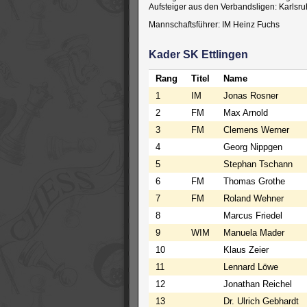
Aufsteiger aus den Verbandsligen: Karls
Mannschaftsführer: IM Heinz Fuchs
Kader SK Ettlingen
Rang
Titel
Name
1
IM
Jonas Rosner
2
FM
Max Arnold
3
FM
Clemens Werner
4
Georg Nippgen
5
Stephan Tschann
6
FM
Thomas Grothe
7
FM
Roland Wehner
8
Marcus Friedel
9
WIM
Manuela Mader
10
Klaus Zeier
11
Lennard Löwe
12
Jonathan Reichel
13
Dr. Ulrich Gebhardt