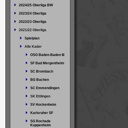
2024/25 Oberliga BW
2023/24 Oberliga
2022/23 Oberliga
2021/22 Oberliga
Spielplan
Alle Kader
OSG Baden-Baden III
SF Bad Mergentheim
SC Brombach
BG Buchen
SC Emmendingen
SK Ettlingen
SV Hockenheim
Karlsruher SF
SG Rochade
Kuppenheim