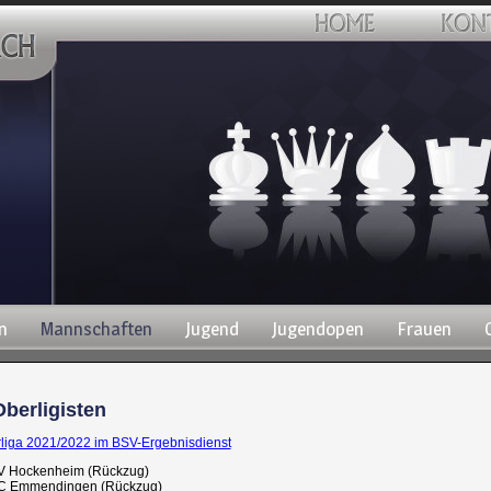
n
Mannschaften
Jugend
Jugendopen
Frauen
Oberligisten
liga 2021/2022 im BSV-Ergebnisdienst
SV Hockenheim (Rückzug)
 SC Emmendingen (Rückzug)