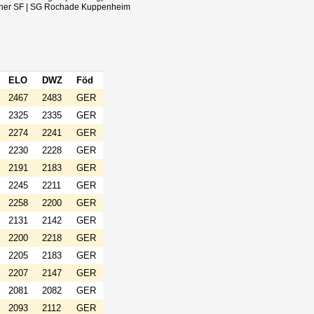
ruher SF | SG Rochade Kuppenheim
ELO
DWZ
Föd
2467
2483
GER
2325
2335
GER
2274
2241
GER
2230
2228
GER
2191
2183
GER
2245
2211
GER
2258
2200
GER
2131
2142
GER
2200
2218
GER
2205
2183
GER
2207
2147
GER
2081
2082
GER
2093
2112
GER