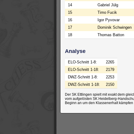
14
Gabriel Jülg
15
Timo Fucik
16
Igor Pyvovar
17
Dominik Schwingen
18
Thomas Batton
Analyse
ELO-Schnitt 1-8:
2265
ELO-Schnitt 1-18:
2179
DWZ-Schnitt 1-8:
2253
DWZ-Schnitt 1-18:
2150
Der SK Ettlingen spielt mit exakt dem gle
vom aufgelösten SK Heidelberg-Handschuhs
Beginn an um den Klassenerhalt kämpfen