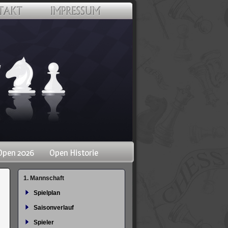
Open 2026
Open Historie
Navigation
1. Mannschaft
überspringen
Spielplan
Saisonverlauf
Spieler