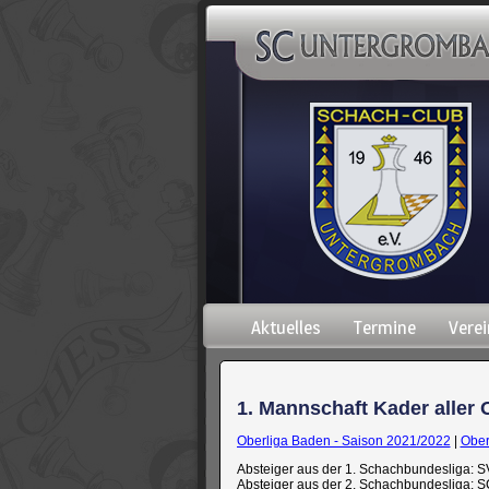
Navigation
Aktuelles
Termine
Verei
überspringen
1. Mannschaft Kader aller 
Oberliga Baden - Saison 2021/2022
|
Ober
Absteiger aus der 1. Schachbundesliga: 
Absteiger aus der 2. Schachbundesliga: