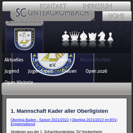
Navigation
Aktuelles
Termine
Verein
Mannschaften
überspringen
Jugend
Jugendopen
Frauen
Open 2026
Open Historie
1. Mannschaft Kader aller Oberligisten
Oberliga Baden - Saison 2021/2022
|
Oberliga 2021/2022 im BSV-
Ergebnisdienst
Absteiger aus der 1. Schachbundesliga: SV Hockenheim