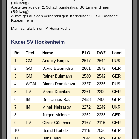
(Rückzug)
Absteiger aus der 2. Schachbundesliga: SC Emmendingen
(Rückzug)
Aufsteiger aus den Verbandsligen: Karlsruher SF | SG Rochade
Kuppenheim
Mannschaftsführer: IM Heinz Fuchs
Kader SV Hockenheim
Rg
Titel
Name
ELO
DWZ
Land
1
GM
Anatoly Karpov
2617
2644
RUS
2
GM
David Baramidze
2601
2572
GER
3
GM
Rainer Buhmann
2580
2542
GER
4
WGM
Dinara Dordziehva
2327
2335
RUS
5
FM
Marco Dobrikov
2261
2209
GER
6
IM
Dr. Hannes Rau
2453
2400
GER
7
IM
Mihail Nekrasov
2272
2249
UKR
8
Jürgen Möldner
2252
2233
GER
9
FM
Oliver Günthner
2167
2116
GER
10
Bernd Hierholz
2119
2036
GER
11
Hans Jörg
2044
1989
GER