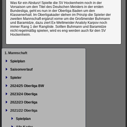
Was für ein Absturz! Spielte die SV Hockenheim noch in der
Vorsaison um den Titel des Deutschen Meisters in der ersten
Bundesliga, geht es nun in der Oberliga Baden um den
Klassenerhalt. Im Oberligakader stehen im Prinzip die Spieler der
zweiten Mannschaft ergänzt vorne um die Großmeister Buhmann
und Baramidze, dazu ziert Ex-Weltmeister Anatoly Karpov noch
immer Rang 1 der Rangliste. Sollten Buhmann und Baramidze
nicht regelmäßig spielen, wird es eng werden auch für den SV
Hockenheim.
Navigation
1. Mannschaft
überspringen
Spielplan
Saisonverlauf
Spieler
2024/25 Oberliga BW
2023/24 Oberliga
2022/23 Oberliga
2021/22 Oberliga
Spielplan