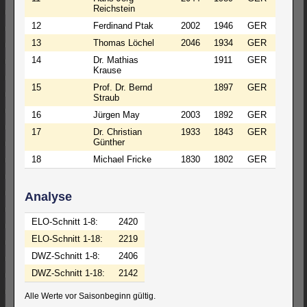
Reichstein
12
Ferdinand Ptak
2002
1946
GER
13
Thomas Löchel
2046
1934
GER
14
Dr. Mathias
1911
GER
Krause
15
Prof. Dr. Bernd
1897
GER
Straub
16
Jürgen May
2003
1892
GER
17
Dr. Christian
1933
1843
GER
Günther
18
Michael Fricke
1830
1802
GER
Analyse
ELO-Schnitt 1-8:
2420
ELO-Schnitt 1-18:
2219
DWZ-Schnitt 1-8:
2406
DWZ-Schnitt 1-18:
2142
Alle Werte vor Saisonbeginn gültig.