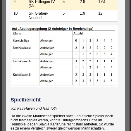
9
SK Ettlingen IV
5
2:8
17½
70
(N)
10
SF Graben-
5
1:9
12
64½
Neudorf
Spielbericht
von Kay Hayen und Ralf Toth
Da die zweite Mannschaft spielfrei hatte und etliche Spieler noch
nicht festgespielt waren, konnte Untergrombachs Dritte im
Heimspiel gegen Slavija Karlsruhe recht stark antreten. So wurde
es zu einem Vergleich zweier gleichwertiger Mannschaften.