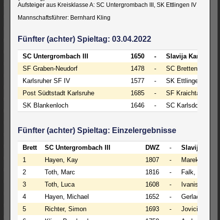
Aufsteiger aus Kreisklasse A: SC Untergrombach III, SK Ettlingen IV
Mannschaftsführer: Bernhard Kling
Fünfter (achter) Spieltag: 03.04.2022
SC Untergrombach III
1650
-
Slavija Karlsruhe
SF Graben-Neudorf
1478
-
SC Bretten
Karlsruher SF IV
1577
-
SK Ettlingen IV (N
Post Südtstadt Karlsruhe
1685
-
SF Kraichtal
SK Blankenloch
1646
-
SC Karlsdorf (A)
Fünfter (achter) Spieltag: Einzelergebnisse
Brett
SC Untergrombach III
DWZ
-
Slavija Karl
1
Hayen, Kay
1807
-
Marek, Mariu
2
Toth, Marc
1816
-
Falk, Stephe
3
Toth, Luca
1608
-
Ivanisevic, 
4
Hayen, Michael
1652
-
Gerlach, Ger
5
Richter, Simon
1693
-
Jovicic, Jova