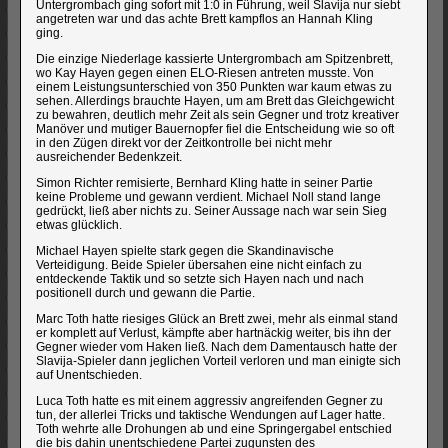
Untergrombach ging sofort mit 1:0 in Führung, weil Slavija nur siebt
angetreten war und das achte Brett kampflos an Hannah Kling
ging.
Die einzige Niederlage kassierte Untergrombach am Spitzenbrett,
wo Kay Hayen gegen einen ELO-Riesen antreten musste. Von
einem Leistungsunterschied von 350 Punkten war kaum etwas zu
sehen. Allerdings brauchte Hayen, um am Brett das Gleichgewicht
zu bewahren, deutlich mehr Zeit als sein Gegner und trotz kreativer
Manöver und mutiger Bauernopfer fiel die Entscheidung wie so oft
in den Zügen direkt vor der Zeitkontrolle bei nicht mehr
ausreichender Bedenkzeit.
Simon Richter remisierte, Bernhard Kling hatte in seiner Partie
keine Probleme und gewann verdient. Michael Noll stand lange
gedrückt, ließ aber nichts zu. Seiner Aussage nach war sein Sieg
etwas glücklich.
Michael Hayen spielte stark gegen die Skandinavische
Verteidigung. Beide Spieler übersahen eine nicht einfach zu
entdeckende Taktik und so setzte sich Hayen nach und nach
positionell durch und gewann die Partie.
Marc Toth hatte riesiges Glück an Brett zwei, mehr als einmal stand
er komplett auf Verlust, kämpfte aber hartnäckig weiter, bis ihn der
Gegner wieder vom Haken ließ. Nach dem Damentausch hatte der
Slavija-Spieler dann jeglichen Vorteil verloren und man einigte sich
auf Unentschieden.
Luca Toth hatte es mit einem aggressiv angreifenden Gegner zu
tun, der allerlei Tricks und taktische Wendungen auf Lager hatte.
Toth wehrte alle Drohungen ab und eine Springergabel entschied
die bis dahin unentschiedene Partei zugunsten des