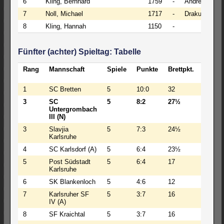
6
Kling, Bernhard
1759
-
Andrerer, Ber
7
Noll, Michael
1717
-
Drakulic, Slo
8
Kling, Hannah
1150
-
Fünfter (achter) Spieltag: Tabelle
Rang
Mannschaft
Spiele
Punkte
Brettpkt.
BW
1
SC Bretten
5
10:0
32
137
3
SC
5
8:2
27½
124
Untergrombach
III (N)
3
Slavjia
5
7:3
24½
124
Karlsruhe
4
SC Karlsdorf (A)
5
6:4
23½
99½
5
Post Südstadt
5
6:4
17
78
Karlsruhe
6
SK Blankenloch
5
4:6
12
59
7
Karlsruher SF
5
3:7
16
75
IV (A)
8
SF Kraichtal
5
3:7
16
75