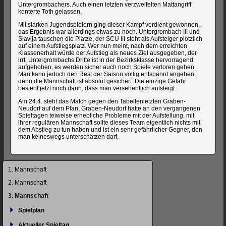
Untergrombachers. Auch einen letzten verzweifelten Mattangriff
konterte Toth gelassen.
Mit starken Jugendspielern ging dieser Kampf verdient gewonnen,
das Ergebnis war allerdings etwas zu hoch. Untergrombach III und
Slavija tauschen die Plätze, der SCU III steht als Aufsteiger plötzlich
auf einem Aufstiegsplatz. Wer nun meint, nach dem erreichten
Klassenerhalt würde der Aufstieg als neues Ziel ausgegeben, der
irrt. Untergrombachs Dritte ist in der Bezirksklasse hervorragend
aufgehoben, es werden sicher auch noch Spiele verloren gehen.
Man kann jedoch den Rest der Saison völlig entspannt angehen,
denn die Mannschaft ist absolut gesichert. Die einzige Gefahr
besteht jetzt noch darin, dass man versehentlich aufsteigt.
Am 24.4. steht das Match gegen den Tabellenletzten Graben-
Neudorf auf dem Plan. Graben-Neudorf hatte an den vergangenen
Spieltagen teiweise erhebliche Probleme mit der Aufstellung, mit
ihrer regulären Mannschaft sollte dieses Team eigentlich nichts mit
dem Abstieg zu tun haben und ist ein sehr gefährlicher Gegner, den
man keineswegs unterschätzen darf.
Navigation
1. Mannschaft
überspringen
2. Mannschaft
3. Mannschaft
Spielplan
Aktueller Spieltag