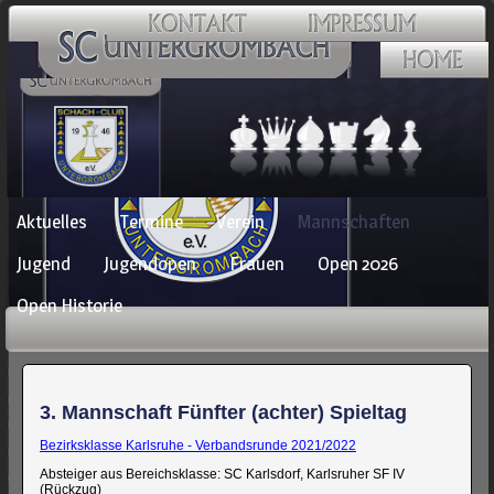
Navigation
Aktuelles
Termine
Verein
Mannschaften
überspringen
Jugend
Jugendopen
Frauen
Open 2026
Open Historie
3. Mannschaft Fünfter (achter) Spieltag
Bezirksklasse Karlsruhe - Verbandsrunde 2021/2022
Absteiger aus Bereichsklasse: SC Karlsdorf, Karlsruher SF IV
(Rückzug)