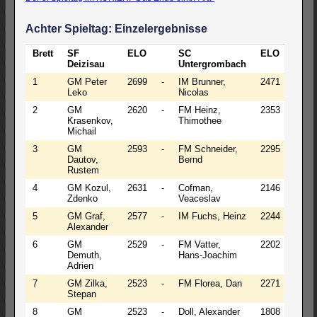
Achter Spieltag: Einzelergebnisse
Brett
SF
ELO
SC
ELO
Erge
Deizisau
Untergrombach
1
GM Peter
2699
-
IM Brunner,
2471
½
Leko
Nicolas
2
GM
2620
-
FM Heinz,
2353
1-0
Krasenkov,
Thimothee
Michail
3
GM
2593
-
FM Schneider,
2295
1-0
Dautov,
Bernd
Rustem
4
GM Kozul,
2631
-
Cofman,
2146
1-0
Zdenko
Veaceslav
5
GM Graf,
2577
-
IM Fuchs, Heinz
2244
1-0
Alexander
6
GM
2529
-
FM Vatter,
2202
1-0
Demuth,
Hans-Joachim
Adrien
7
GM Zilka,
2523
-
FM Florea, Dan
2271
1-0
Stepan
8
GM
2523
-
Doll, Alexander
1808
1-0