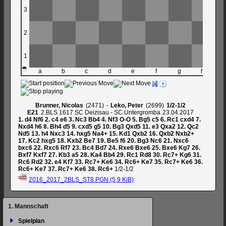
3
2
1
a
b
c
d
e
f
g
h
Brunner, Nicolas
2471
-
Leko, Peter
2699
1/2-1/2
E21
2.BLS 1617 SC Deizisau - SC Untergromba
23.04.2017
1.
d4
Nf6
2.
c4
e6
3.
Nc3
Bb4
4.
Nf3
O-O
5.
Bg5
c5
6.
Rc1
cxd4
7.
Nxd4
h6
8.
Bh4
d5
9.
cxd5
g5
10.
Bg3
Qxd5
11.
e3
Qxa2
12.
Qc2
Nd5
13.
h4
Nxc3
14.
hxg5
Na4+
15.
Kd1
Qxb2
16.
Qxb2
Nxb2+
17.
Kc2
hxg5
18.
Kxb2
Be7
19.
Be5
f6
20.
Bg3
Nc6
21.
Nxc6
bxc6
22.
Rxc6
Rf7
23.
Bc4
Bd7
24.
Rxe6
Bxe6
25.
Bxe6
Kg7
26.
Bxf7
Kxf7
27.
Kb3
a5
28.
Ka4
Bb4
29.
Rc1
Rd8
30.
Rc7+
Kg6
31.
Rc6
Rd2
32.
e4
Kf7
33.
Rc7+
Ke6
34.
Rc6+
Ke7
35.
Rc7+
Ke6
36.
Rc6+
Ke7
37.
Rc7+
Ke6
38.
Rc6+
1/2-1/2
2016_2017_2BLS_ST8.PGN
(5,9 KiB)
Navigation
1. Mannschaft
überspringen
Spielplan