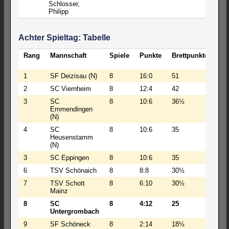
Schlosser,
Philipp
Achter Spieltag: Tabelle
Rang
Mannschaft
Spiele
Punkte
Brettpunkte
EL
Sch
1
SF Deizisau (N)
8
16:0
51
259
2
SC Viernheim
8
12:4
42
255
3
SC
8
10:6
36½
241
Emmendingen
(N)
4
SC
8
10:6
35
238
Heusenstamm
(N)
3
SC Eppingen
8
10:6
35
241
6
TSV Schönaich
8
8:8
30½
239
7
TSV Schott
8
6:10
30½
238
Mainz
8
SC
8
4:12
25
234
Untergrombach
9
SF Schöneck
8
2:14
18½
232