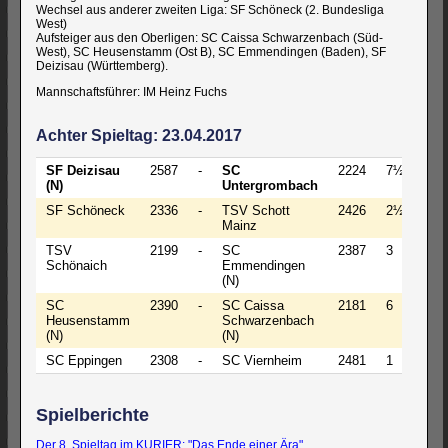
Wechsel aus anderer zweiten Liga: SF Schöneck (2. Bundesliga
West)
Aufsteiger aus den Oberligen: SC Caissa Schwarzenbach (Süd-
West), SC Heusenstamm (Ost B), SC Emmendingen (Baden), SF
Deizisau (Württemberg).
Mannschaftsführer: IM Heinz Fuchs
Achter Spieltag: 23.04.2017
SF Deizisau
2587
-
SC
2224
7½
-
(N)
Untergrombach
SF Schöneck
2336
-
TSV Schott
2426
2½
-
Mainz
TSV
2199
-
SC
2387
3
-
Schönaich
Emmendingen
(N)
SC
2390
-
SC Caissa
2181
6
-
Heusenstamm
Schwarzenbach
(N)
(N)
SC Eppingen
2308
-
SC Viernheim
2481
1
-
Spielberichte
Der 8. Spieltag im KURIER: "Das Ende einer Ära"