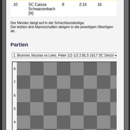
10
SC Caissa
8
2:14
16
221
Schwarzenbach
(N)
Der Meister steigt auf in die Schachbundesliga.
Die letzten drei Mannschaften steigen in die jeweiligen Oberligen
ab.
Partien
8
7
6
5
4