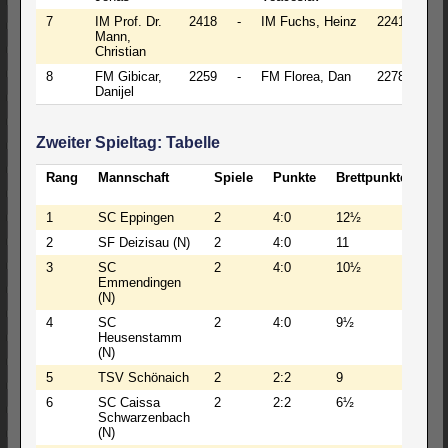
7
IM Prof. Dr.
2418
-
IM Fuchs, Heinz
2241
½
Mann,
Christian
8
FM Gibicar,
2259
-
FM Florea, Dan
2278
1-0
Danijel
Zweiter Spieltag: Tabelle
Rang
Mannschaft
Spiele
Punkte
Brettpunkte
EL
Sch
1
SC Eppingen
2
4:0
12½
242
2
SF Deizisau (N)
2
4:0
11
258
3
SC
2
4:0
10½
242
Emmendingen
(N)
4
SC
2
4:0
9½
237
Heusenstamm
(N)
5
TSV Schönaich
2
2:2
9
239
6
SC Caissa
2
2:2
6½
224
Schwarzenbach
(N)