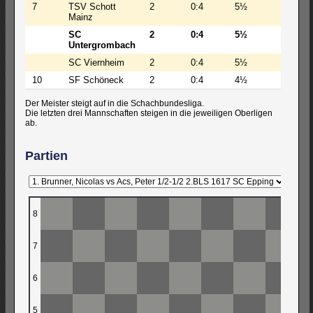
7
TSV Schott
2
0:4
5½
234
Mainz
SC
2
0:4
5½
231
Untergrombach
SC Viernheim
2
0:4
5½
261
10
SF Schöneck
2
0:4
4½
232
Der Meister steigt auf in die Schachbundesliga.
Die letzten drei Mannschaften steigen in die jeweiligen Oberligen
ab.
Partien
8
7
6
5