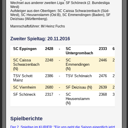
Wechsel aus anderer zweiten Liga: SF Schöneck (2. Bundesliga
West)
Aufsteiger aus den Oberligen: SC Caissa Schwarzenbach (Süd-
West), SC Heusenstamm (Ost B), SC Emmendingen (Baden), SF
Deizisau (Württemberg).
Mannschaftsführer: IM Heinz Fuchs
Zweiter Spieltag: 20.11.2016
SC Eppingen
2428
-
SC
2333
6
-
Untergrombach
SC Caissa
2248
-
SC
2446
2
-
Schwarzenbach
Emmendingen
(N)
(N)
TSV Schott
2386
-
TSV Schönaich
2476
2½
-
Mainz
SC Viernheim
2680
-
SF Deizisau (N)
2639
2
-
SF Schöneck
2317
-
SC
2368
3
-
Heusenstamm
(N)
Spielberichte
Der 2. Spieltag im KURIER: "Für uns geht die Saison eigentlich jetzt