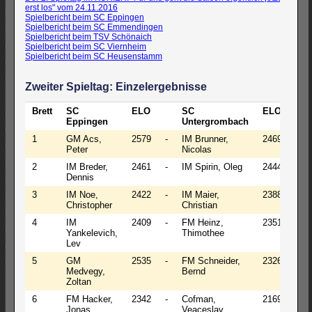
erst los" vom 24.11.2016
Spielbericht beim SC Eppingen
Spielbericht beim SC Emmendingen
Spielbericht beim TSV Schönaich
Spielbericht beim SC Viernheim
Spielbericht beim SC Heusenstamm
Zweiter Spieltag: Einzelergebnisse
Brett
SC
ELO
SC
ELO
Erg
Eppingen
Untergrombach
1
GM Acs,
2579
-
IM Brunner,
2469
½
Peter
Nicolas
2
IM Breder,
2461
-
IM Spirin, Oleg
2444
1-0
Dennis
3
IM Noe,
2422
-
IM Maier,
2388
½
Christopher
Christian
4
IM
2409
-
FM Heinz,
2351
½
Yankelevich,
Thimothee
Lev
5
GM
2535
-
FM Schneider,
2326
1-0
Medvegy,
Bernd
Zoltan
6
FM Hacker,
2342
-
Cofman,
2169
1-0
Jonas
Veaceslav