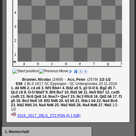
4
3
2
1
a
b
c
d
e
f
g
h
Brunner, Nicolas
2469
-
Acs, Peter
2579
1/2-1/2
E08
2.BLS 1617 SC Eppingen - SC Untergromba
20.11.2016
1.
d4
Nf6
2.
c4
e6
3.
Nf3
Bb4+
4.
Bd2
a5
5.
g3
O-O
6.
Bg2
d5
7.
Qc2
c6
8.
O-O
Nbd7
9.
Bf4
Be7
10.
Rd1
b6
11.
Ne5
Bb7
12.
cxd5
cxd5
13.
Nc6
Qe8
14.
Nxe7+
Qxe7
15.
Nc3
Rfc8
16.
Qd2
h6
17.
f3
g5
18.
Be3
Ne8
19.
Bf2
Nd6
20.
b3
b5
21.
Rdc1
b4
22.
Na4
Bc6
23.
Nb2
Nb5
24.
Na4
Nd6
25.
Nb2
Nb5
26.
Na4
Nd6
27.
Nb2
1/2-
1/2
2016_2017_2BLS_ST2.PGN
(6,1 KiB)
Navigation
1. Mannschaft