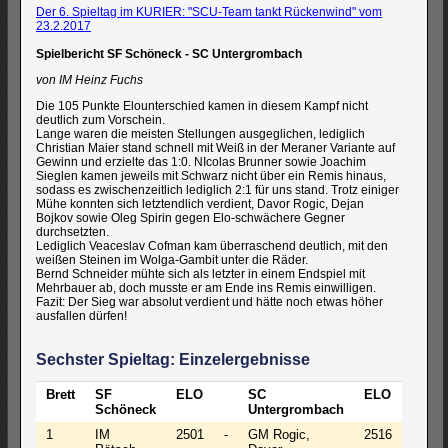
Der 6. Spieltag im KURIER: "SCU-Team tankt Rückenwind" vom
23.2.2017
Spielbericht SF Schöneck - SC Untergrombach
von IM Heinz Fuchs
Die 105 Punkte Elounterschied kamen in diesem Kampf nicht
deutlich zum Vorschein.
Lange waren die meisten Stellungen ausgeglichen, lediglich
Christian Maier stand schnell mit Weiß in der Meraner Variante auf
Gewinn und erzielte das 1:0. NIcolas Brunner sowie Joachim
Sieglen kamen jeweils mit Schwarz nicht über ein Remis hinaus,
sodass es zwischenzeitlich lediglich 2:1 für uns stand. Trotz einiger
Mühe konnten sich letztendlich verdient, Davor Rogic, Dejan
Bojkov sowie Oleg Spirin gegen Elo-schwächere Gegner
durchsetzten.
Lediglich Veaceslav Cofman kam überraschend deutlich, mit den
weißen Steinen im Wolga-Gambit unter die Räder.
Bernd Schneider mühte sich als letzter in einem Endspiel mit
Mehrbauer ab, doch musste er am Ende ins Remis einwilligen.
Fazit: Der Sieg war absolut verdient und hätte noch etwas höher
ausfallen dürfen!
Sechster Spieltag: Einzelergebnisse
Brett
SF
ELO
SC
ELO
Ergeb
Schöneck
Untergrombach
1
IM
2501
-
GM Rogic,
2516
0-1