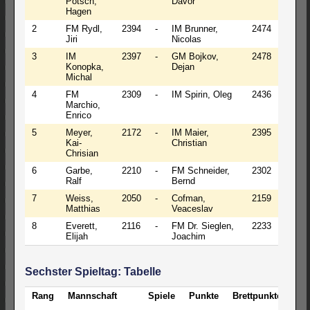
Pötsch,
Davor
Hagen
2
FM Rydl,
2394
-
IM Brunner,
2474
½
Jiri
Nicolas
3
IM
2397
-
GM Bojkov,
2478
0-1
Konopka,
Dejan
Michal
4
FM
2309
-
IM Spirin, Oleg
2436
0-1
Marchio,
Enrico
5
Meyer,
2172
-
IM Maier,
2395
0-1
Kai-
Christian
Chrisian
6
Garbe,
2210
-
FM Schneider,
2302
½
Ralf
Bernd
7
Weiss,
2050
-
Cofman,
2159
1-0
Matthias
Veaceslav
8
Everett,
2116
-
FM Dr. Sieglen,
2233
½
Elijah
Joachim
Sechster Spieltag: Tabelle
Rang
Mannschaft
Spiele
Punkte
Brettpunkte
EL
Sch