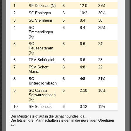
1
SF Deizisau (N)
6
12:0
37½
259
2
SC Eppingen
6
10:2
30½
240
3
SC Viernheim
6
8:4
30
257
4
SC
6
8:4
29½
242
Emmendingen
(N)
5
SC
6
6:6
24
238
Heusenstamm
(N)
6
TSV Schönaich
6
6:6
23
240
7
TSV Schott
6
4:8
22
238
Mainz
8
SC
6
4:8
21½
235
Untergrombach
9
SC Caissa
6
2:10
10½
222
Schwarzenbach
(N)
10
SF Schöneck
6
0:12
11½
229
Der Meister steigt auf in die Schachbundesliga.
Die letzten drei Mannschaften steigen in die jeweiligen Oberligen
ab.