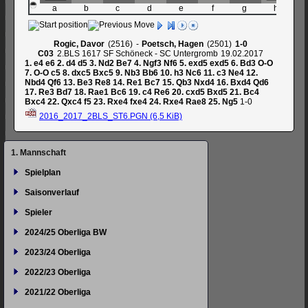
a
b
c
d
e
f
g
h
Rogic, Davor
2516
-
Poetsch, Hagen
2501
1-0
C03
2.BLS 1617 SF Schöneck - SC Untergromb
19.02.2017
1.
e4
e6
2.
d4
d5
3.
Nd2
Be7
4.
Ngf3
Nf6
5.
exd5
exd5
6.
Bd3
O-O
7.
O-O
c5
8.
dxc5
Bxc5
9.
Nb3
Bb6
10.
h3
Nc6
11.
c3
Ne4
12.
Nbd4
Qf6
13.
Be3
Re8
14.
Re1
Bc7
15.
Qb3
Nxd4
16.
Bxd4
Qd6
17.
Re3
Bd7
18.
Rae1
Bc6
19.
c4
Re6
20.
cxd5
Bxd5
21.
Bc4
Bxc4
22.
Qxc4
f5
23.
Rxe4
fxe4
24.
Rxe4
Rae8
25.
Ng5
1-0
2016_2017_2BLS_ST6.PGN
(6,5 KiB)
Navigation
1. Mannschaft
überspringen
Spielplan
Saisonverlauf
Spieler
2024/25 Oberliga BW
2023/24 Oberliga
2022/23 Oberliga
2021/22 Oberliga