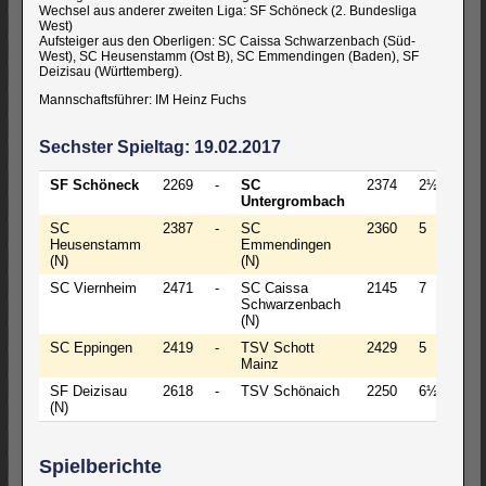
Wechsel aus anderer zweiten Liga: SF Schöneck (2. Bundesliga
West)
Aufsteiger aus den Oberligen: SC Caissa Schwarzenbach (Süd-
West), SC Heusenstamm (Ost B), SC Emmendingen (Baden), SF
Deizisau (Württemberg).
Mannschaftsführer: IM Heinz Fuchs
Sechster Spieltag: 19.02.2017
SF Schöneck
2269
-
SC
2374
2½
-
Untergrombach
SC
2387
-
SC
2360
5
-
Heusenstamm
Emmendingen
(N)
(N)
SC Viernheim
2471
-
SC Caissa
2145
7
-
Schwarzenbach
(N)
SC Eppingen
2419
-
TSV Schott
2429
5
-
Mainz
SF Deizisau
2618
-
TSV Schönaich
2250
6½
-
(N)
Spielberichte