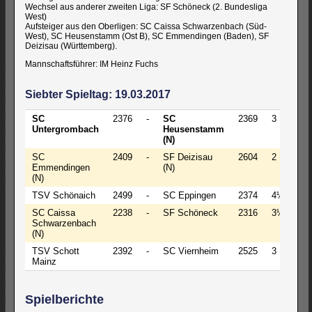
Wechsel aus anderer zweiten Liga: SF Schöneck (2. Bundesliga
West)
Aufsteiger aus den Oberligen: SC Caissa Schwarzenbach (Süd-
West), SC Heusenstamm (Ost B), SC Emmendingen (Baden), SF
Deizisau (Württemberg).
Mannschaftsführer: IM Heinz Fuchs
Siebter Spieltag: 19.03.2017
SC
2376
-
SC
2369
3
-
Untergrombach
Heusenstamm
(N)
SC
2409
-
SF Deizisau
2604
2
-
Emmendingen
(N)
(N)
TSV Schönaich
2499
-
SC Eppingen
2374
4½
-
SC Caissa
2238
-
SF Schöneck
2316
3½
-
Schwarzenbach
(N)
TSV Schott
2392
-
SC Viernheim
2525
3
-
Mainz
Spielberichte