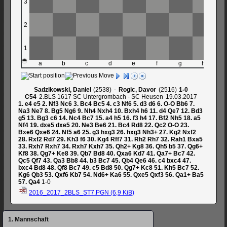
3
2
1
a
b
c
d
e
f
g
h
Sadzikowski, Daniel
2538
-
Rogic, Davor
2516
1-0
C54
2.BLS 1617 SC Untergrombach - SC Heusen
19.03.2017
1.
e4
e5
2.
Nf3
Nc6
3.
Bc4
Bc5
4.
c3
Nf6
5.
d3
d6
6.
O-O
Bb6
7.
Na3
Ne7
8.
Bg5
Ng6
9.
Nh4
Nxh4
10.
Bxh4
h6
11.
d4
Qe7
12.
Bd3
g5
13.
Bg3
c6
14.
Nc4
Bc7
15.
a4
h5
16.
f3
h4
17.
Bf2
Nh5
18.
a5
Nf4
19.
dxe5
dxe5
20.
Ne3
Be6
21.
Bc4
Rd8
22.
Qc2
O-O
23.
Bxe6
Qxe6
24.
Nf5
a6
25.
g3
hxg3
26.
hxg3
Nh3+
27.
Kg2
Nxf2
28.
Rxf2
Rd7
29.
Kh3
f6
30.
Kg4
Rff7
31.
Rh2
Rh7
32.
Rah1
Bxa5
33.
Rxh7
Rxh7
34.
Rxh7
Kxh7
35.
Qh2+
Kg8
36.
Qh5
b5
37.
Qg6+
Kf8
38.
Qg7+
Ke8
39.
Qb7
Bd8
40.
Qxa6
Kd7
41.
Qa7+
Bc7
42.
Qc5
Qf7
43.
Qa3
Bb8
44.
b3
Bc7
45.
Qb4
Qe6
46.
c4
bxc4
47.
bxc4
Bd8
48.
Qf8
Bc7
49.
c5
Bd8
50.
Qg7+
Kc8
51.
Kh5
Bc7
52.
Kg6
Qb3
53.
Qxf6
Kb7
54.
Nd6+
Ka6
55.
Qxe5
Qxf3
56.
Qa1+
Ba5
57.
Qa4
1-0
2016_2017_2BLS_ST7.PGN
(6,9 KiB)
Navigation
1. Mannschaft
überspringen