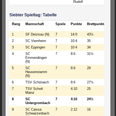
Rudolf
Siebter Spieltag: Tabelle
Rang
Mannschaft
Spiele
Punkte
Brettpunkte
EL
Sch
1
SF Deizisau (N)
7
14:0
43½
259
2
SC Viernheim
7
10:4
35
256
3
SC Eppingen
7
10:4
34
240
4
SC
7
8:6
31½
242
Emmendingen
(N)
5
SC
7
8:6
29
238
Heusenstamm
(N)
6
TSV Schönaich
7
8:6
27½
241
7
TSV Schott
7
4:10
25
238
Mainz
8
SC
7
4:10
24½
235
Untergrombach
9
SC Caissa
7
2:12
16
222
Schwarzenbach