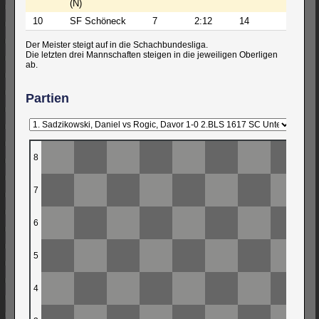
(N)
10
SF Schöneck
7
2:12
14
232
Der Meister steigt auf in die Schachbundesliga.
Die letzten drei Mannschaften steigen in die jeweiligen Oberligen
ab.
Partien
8
7
6
5
4