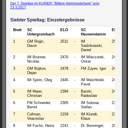
Der 7. Spieltag im KURIER: "Bittere Heimniederlage" vom
23.3.2017
Siebter Spieltag: Einzelergebnisse
Brett
SC
ELO
SC
ELO
E
Untergrombach
Heusenstamm
1
GM Rogic,
2511
-
IM
2538
0
Davor
Sadzikowski,
Daniel
2
IM Brunner,
2476
-
IM Wieczorek,
2468
1
Nicolas
Oskar
3
GM Bojkov,
2478
-
FM Zuyev, Igor
2430
0
Dejan
4
IM Spirin, Oleg
2445
-
IM Weichhold,
2423
0
Pavel
5
IM Maier,
2394
-
Barski,
2404
0
Christian
Radoslaw
6
FM Schneider,
2305
-
IM Solonar,
2325
Bernd
Stefan
7
Cofman,
2159
-
IM Klundt,
2304
Veaceslav
Klaus
8
IM Fuchs, Heinz
2241
-
Dr. Benninger,
2047
1